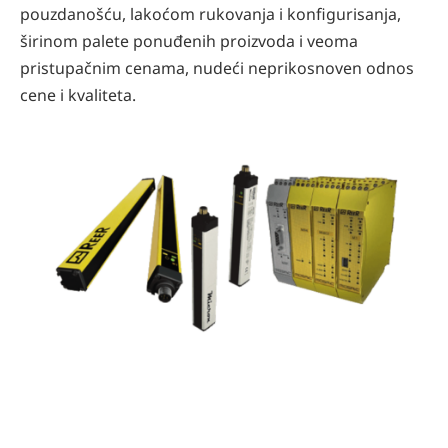
pouzdanošću, lakoćom rukovanja i konfigurisanja,
širinom palete ponuđenih proizvoda i veoma
pristupačnim cenama, nudeći neprikosnoven odnos
cene i kvaliteta.