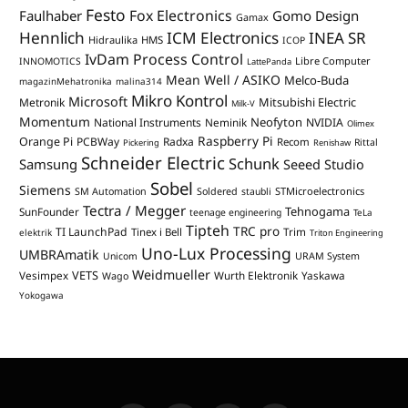
Festo
Fox Electronics
Faulhaber
Gomo Design
Gamax
Hennlich
ICM Electronics
INEA SR
Hidraulika
HMS
ICOP
IvDam Process Control
Libre Computer
INNOMOTICS
LattePanda
Mean Well / ASIKO
Melco-Buda
magazinMehatronika
malina314
Mikro Kontrol
Microsoft
Mitsubishi Electric
Metronik
Milk-V
Momentum
Neofyton
National Instruments
Neminik
NVIDIA
Olimex
Raspberry Pi
Orange Pi
PCBWay
Radxa
Recom
Rittal
Pickering
Renishaw
Schneider Electric
Schunk
Samsung
Seeed Studio
Sobel
Siemens
STMicroelectronics
SM Automation
Soldered
staubli
Tectra / Megger
Tehnogama
SunFounder
teenage engineering
TeLa
Tipteh
TRC pro
TI LaunchPad
Trim
Tinex i Bell
elektrik
Triton Engineering
Uno-Lux Processing
UMBRAmatik
Unicom
URAM System
Weidmueller
VETS
Vesimpex
Wurth Elektronik
Yaskawa
Wago
Yokogawa