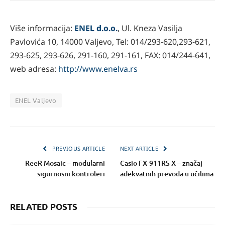
Više informacija:
ENEL d.o.o.
, Ul. Kneza Vasilja
Pavlovića 10, 14000 Valjevo, Tel: 014/293-620,293-621,
293-625, 293-626, 291-160, 291-161, FAX: 014/244-641,
web adresa:
http://www.enelva.rs
ENEL Valjevo
PREVIOUS ARTICLE
NEXT ARTICLE
ReeR Mosaic – modularni
Casio FX-911RS X – značaj
sigurnosni kontroleri
adekvatnih prevoda u učilima
RELATED POSTS