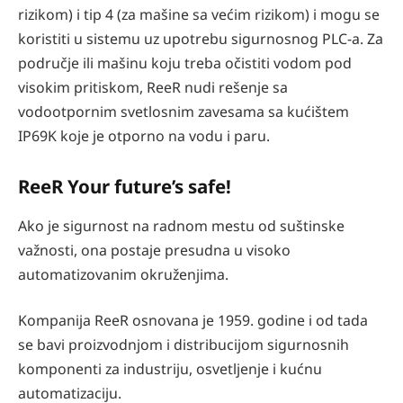
rizikom) i tip 4 (za mašine sa većim rizikom) i mogu se
koristiti u sistemu uz upotrebu sigurnosnog PLC-a. Za
područje ili mašinu koju treba očistiti vodom pod
visokim pritiskom, ReeR nudi rešenje sa
vodootpornim svetlosnim zavesama sa kućištem
IP69K koje je otporno na vodu i paru.
ReeR Your future’s safe!
Ako je sigurnost na radnom mestu od suštinske
važnosti, ona postaje presudna u visoko
automatizovanim okruženjima.
Kompanija ReeR osnovana je 1959. godine i od tada
se bavi proizvodnjom i distribucijom sigurnosnih
komponenti za industriju, osvetljenje i kućnu
automatizaciju.