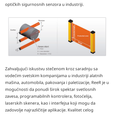
optičkih sigurnosnih senzora u industriji.
Zahvaljujući iskustvu stečenom kroz saradnju sa
vodećim svetskim kompanijama u industriji alatnih
mašina, automobila, pakovanja i paletizacije, ReeR je u
mogućnosti da ponudi širok spektar svetlosnih
zavesa, programabilnih kontrolera, fotoćelija,
laserskih skenera, kao i interfejsa koji mogu da
zadovolje najrazličitije aplikacije. Kvalitet celog