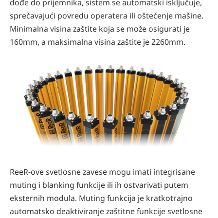
dođe do prijemnika, sistem se automatski isključuje,
sprečavajući povredu operatera ili oštećenje mašine.
Minimalna visina zaštite koja se može osigurati je
160mm, a maksimalna visina zaštite je 2260mm.
ReeR-ove svetlosne zavese mogu imati integrisane
muting i blanking funkcije ili ih ostvarivati putem
eksternih modula. Muting funkcija je kratkotrajno
automatsko deaktiviranje zaštitne funkcije svetlosne