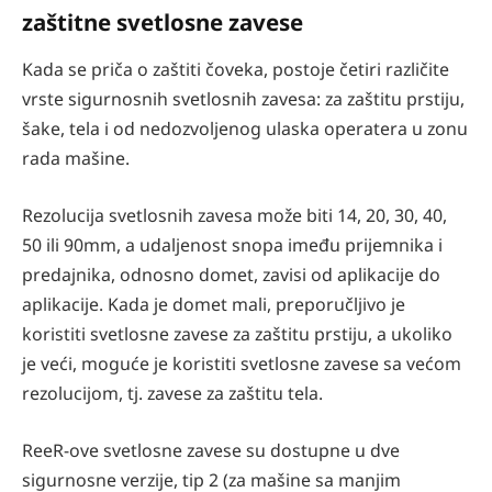
zaštitne svetlosne zavese
Kada se priča o zaštiti čoveka, postoje četiri različite
vrste sigurnosnih svetlosnih zavesa: za zaštitu prstiju,
šake, tela i od nedozvoljenog ulaska operatera u zonu
rada mašine.
Rezolucija svetlosnih zavesa može biti 14, 20, 30, 40,
50 ili 90mm, a udaljenost snopa imeđu prijemnika i
predajnika, odnosno domet, zavisi od aplikacije do
aplikacije. Kada je domet mali, preporučljivo je
koristiti svetlosne zavese za zaštitu prstiju, a ukoliko
je veći, moguće je koristiti svetlosne zavese sa većom
rezolucijom, tj. zavese za zaštitu tela.
ReeR-ove svetlosne zavese su dostupne u dve
sigurnosne verzije, tip 2 (za mašine sa manjim