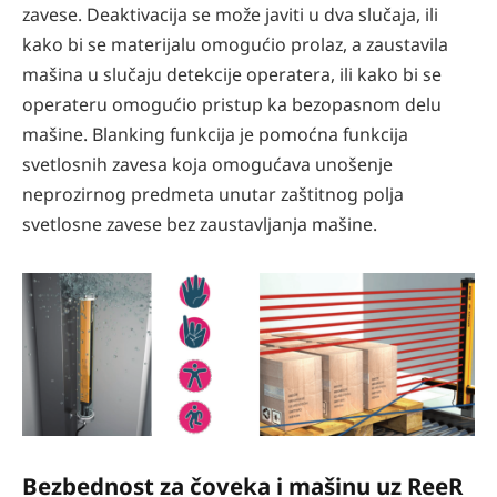
zavese. Deaktivacija se može javiti u dva slučaja, ili
kako bi se materijalu omogućio prolaz, a zaustavila
mašina u slučaju detekcije operatera, ili kako bi se
operateru omogućio pristup ka bezopasnom delu
mašine. Blanking funkcija je pomoćna funkcija
svetlosnih zavesa koja omogućava unošenje
neprozirnog predmeta unutar zaštitnog polja
svetlosne zavese bez zaustavljanja mašine.
Bezbednost za čoveka i mašinu uz ReeR