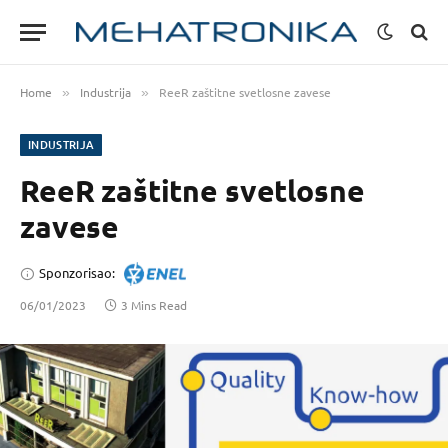
Home
Industrija
ReeR zaštitne svetlosne zavese
»
»
INDUSTRIJA
ReeR zaštitne svetlosne
zavese
Sponzorisao:
06/01/2023
3 Mins Read