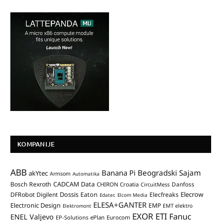
KOMPANIJE
ABB
Banana Pi
Beogradski Sajam
akYtec
Armsom
Automatika
CADCAM Data
Bosch Rexroth
Danfoss
CHIRON Croatia
CircuitMess
Dossis
Elecrow
DFRobot
Digilent
Eaton
Elecfreaks
Edatec
Elcom Media
ELESA+GANTER
Electronic Design
EMP
Elektromont
EMT elektro
EXOR ETI
Fanuc
ENEL Valjevo
EP-Solutions
ePlan
Eurocom