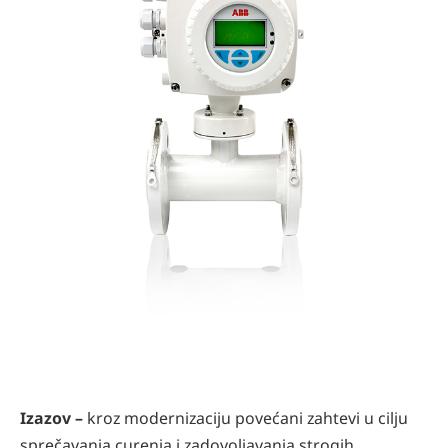
Izazov –
kroz modernizaciju povećani zahtevi u cilju
sprečavanja curenja i zadovoljavanja strogih