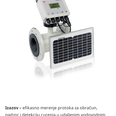
Izazov –
efikasno merenje protoka za obračun,
nadzor i detekciju curenja u udaljenim vodovodnim