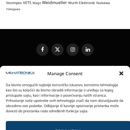
Weidmueller
VETS
Vesimpex
Wurth Elektronik
Yaskawa
Wago
Yokogawa
Facebook
X
Instagram
LinkedIn
(Twitter)
UREĐIVAČKA POLITIKA
KONTAKT
MEDIA KIT
Manage Consent
SLANJE JEDINICA ZA RECENZIJU
PRETPLATA
Da bismo omogućili najbolje korisničko iskustvo, koristimo tehnologije
ELEKTRONSKA IZDANJA
POLITIKA PRIVATNOSTI
kao što su kolačići da bismo obradili informacije o uređaju sa kojeg
POLITIKA KOLAČIĆA
pristupate sajtu, kao i informacije o posećivanju naših stranica.
Prihvatanje naše upotrebe ovih tehnologija znači da nam dozvoljavate da
obradimo ove podatke. Odbijanje ili kasnije opozivanje pristanka može
magazin Mehatronika - Agencija “Gomo Design”
dovesti do prestanka rada određenih funkcija sajta.
Stanoja Glavaša 37, 26300 Vršac, Serbia
+381 60 0171 273