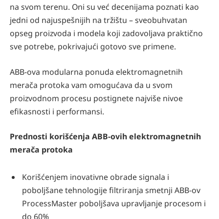
na svom terenu. Oni su već decenijama poznati kao
jedni od najuspešnijih na tržištu – sveobuhvatan
opseg proizvoda i modela koji zadovoljava praktično
sve potrebe, pokrivajući gotovo sve primene.
ABB-ova modularna ponuda elektromagnetnih
merača protoka vam omogućava da u svom
proizvodnom procesu postignete najviše nivoe
efikasnosti i performansi.
Prednosti korišćenja ABB-ovih elektromagnetnih
merača protoka
Korišćenjem inovativne obrade signala i
poboljšane tehnologije filtriranja smetnji ABB-ov
ProcessMaster poboljšava upravljanje procesom i
do 60%