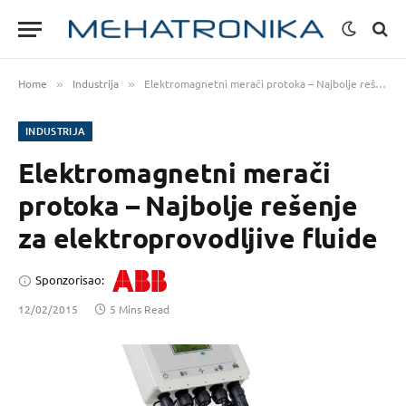
Home
Industrija
Elektromagnetni merači protoka – Najbolje rešenje za elektroprovodljive fluide
»
»
INDUSTRIJA
Elektromagnetni merači
protoka – Najbolje rešenje
za elektroprovodljive fluide
Sponzorisao:
12/02/2015
5 Mins Read