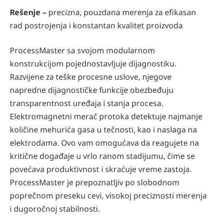
Rešenje –
precizna, pouzdana merenja za efikasan
rad postrojenja i konstantan kvalitet proizvoda
ProcessMaster sa svojom modularnom
konstrukcijom pojednostavljuje dijagnostiku.
Razvijene za teške procesne uslove, njegove
napredne dijagnostičke funkcije obezbeđuju
transparentnost uređaja i stanja procesa.
Elektromagnetni merač protoka detektuje najmanje
količine mehurića gasa u tečnosti, kao i naslaga na
elektrodama. Ovo vam omogućava da reagujete na
kritične događaje u vrlo ranom stadijumu, čime se
povećava produktivnost i skraćuje vreme zastoja.
ProcessMaster je prepoznatljiv po slobodnom
poprečnom preseku cevi, visokoj preciznosti merenja
i dugoročnoj stabilnosti.