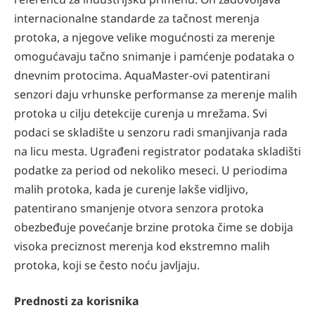
internacionalne standarde za tačnost merenja
protoka, a njegove velike mogućnosti za merenje
omogućavaju tačno snimanje i pamćenje podataka o
dnevnim protocima. AquaMaster-ovi patentirani
senzori daju vrhunske performanse za merenje malih
protoka u cilju detekcije curenja u mrežama. Svi
podaci se skladište u senzoru radi smanjivanja rada
na licu mesta. Ugrađeni registrator podataka skladišti
podatke za period od nekoliko meseci. U periodima
malih protoka, kada je curenje lakše vidljivo,
patentirano smanjenje otvora senzora protoka
obezbeđuje povećanje brzine protoka čime se dobija
visoka preciznost merenja kod ekstremno malih
protoka, koji se često noću javljaju.
Prednosti za korisnika