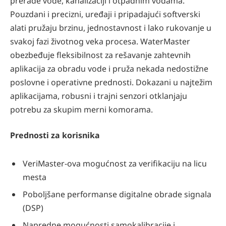
prerade vode, kanalizaciji i otpadnim vodama.
Pouzdani i precizni, uređaji i pripadajući softverski
alati pružaju brzinu, jednostavnost i lako rukovanje u
svakoj fazi životnog veka procesa. WaterMaster
obezbeđuje fleksibilnost za rešavanje zahtevnih
aplikacija za obradu vode i pruža nekada nedostižne
poslovne i operativne prednosti. Dokazani u najtežim
aplikacijama, robusni i trajni senzori otklanjaju
potrebu za skupim merni komorama.
Prednosti za korisnika
VeriMaster-ova mogućnost za verifikaciju na licu
mesta
Poboljšane performanse digitalne obrade signala
(DSP)
Napredne mogućnosti samokalibracije i