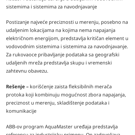
sistemima i sistemima za navodnjavanje
Postizanje najveće preciznosti u merenju, posebno na
udaljenim lokacijama na kojima nema napajanja
električnom energijom, predstavlja kritičan element u
vodovodnim sistemima i sistemima za navodnjavanje.
Za rukovaoce pribavljanje podataka sa geografski
udaljenih mreža predstavlja skupu i vremenski
zahtevnu obavezu.
Rešenje –
korišćenje zaista fleksibilnih merača
protoka koji kombinuju mogućnost zbora napajanja,
preciznost u merenju, skladištenje podataka i
komunikacije
ABB-ov program AquaMaster uređaja predstavlja
referencu za industrijsku primenu. On zadovoljava