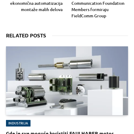
ekonomična automatizacija
Communication Foundation
montaže malih delova
Members formiraju
FieldComm Group
RELATED POSTS
INDUSTRIJA
Gde je sve moguće koristiti FAULHABER motor