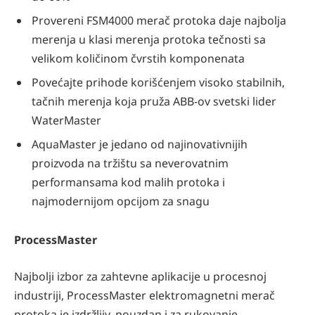
Provereni FSM4000 merač protoka daje najbolja
merenja u klasi merenja protoka tečnosti sa
velikom količinom čvrstih komponenata
Povećajte prihode korišćenjem visoko stabilnih,
tačnih merenja koja pruža ABB-ov svetski lider
WaterMaster
AquaMaster je jedano od najinovativnijih
proizvoda na tržištu sa neverovatnim
performansama kod malih protoka i
najmodernijom opcijom za snagu
ProcessMaster
Najbolji izbor za zahtevne aplikacije u procesnoj
industriji, ProcessMaster elektromagnetni merač
protoka je izdržljiv, pouzdan i za rukovanje