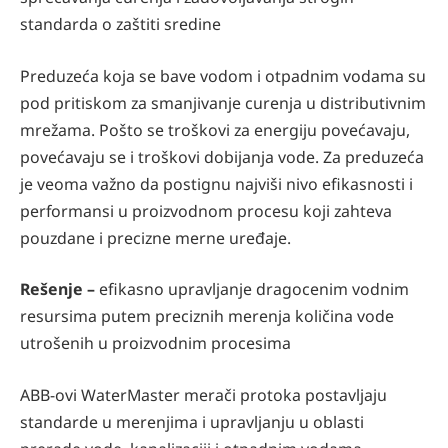
standarda o zaštiti sredine
Preduzeća koja se bave vodom i otpadnim vodama su
pod pritiskom za smanjivanje curenja u distributivnim
mrežama. Pošto se troškovi za energiju povećavaju,
povećavaju se i troškovi dobijanja vode. Za preduzeća
je veoma važno da postignu najviši nivo efikasnosti i
performansi u proizvodnom procesu koji zahteva
pouzdane i precizne merne uređaje.
Rešenje –
efikasno upravljanje dragocenim vodnim
resursima putem preciznih merenja količina vode
utrošenih u proizvodnim procesima
ABB-ovi WaterMaster merači protoka postavljaju
standarde u merenjima i upravljanju u oblasti