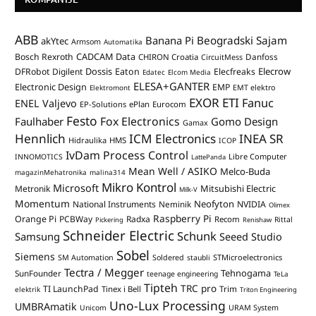
ABB
Banana Pi
Beogradski Sajam
akYtec
Armsom
Automatika
CADCAM Data
Bosch Rexroth
Danfoss
CHIRON Croatia
CircuitMess
Dossis
Elecrow
DFRobot
Digilent
Eaton
Elecfreaks
Edatec
Elcom Media
ELESA+GANTER
Electronic Design
EMP
Elektromont
EMT elektro
EXOR ETI
Fanuc
ENEL Valjevo
EP-Solutions
ePlan
Eurocom
Festo
Fox Electronics
Faulhaber
Gomo Design
Gamax
Hennlich
ICM Electronics
INEA SR
Hidraulika
HMS
ICOP
IvDam Process Control
Libre Computer
INNOMOTICS
LattePanda
Mean Well / ASIKO
Melco-Buda
magazinMehatronika
malina314
Mikro Kontrol
Microsoft
Mitsubishi Electric
Metronik
Milk-V
Momentum
Neofyton
National Instruments
Neminik
NVIDIA
Olimex
Raspberry Pi
Orange Pi
PCBWay
Radxa
Recom
Rittal
Pickering
Renishaw
Schneider Electric
Schunk
Samsung
Seeed Studio
Sobel
Siemens
STMicroelectronics
SM Automation
Soldered
staubli
Tectra / Megger
Tehnogama
SunFounder
teenage engineering
TeLa
Tipteh
TRC pro
TI LaunchPad
Trim
Tinex i Bell
elektrik
Triton Engineering
Uno-Lux Processing
UMBRAmatik
Unicom
URAM System