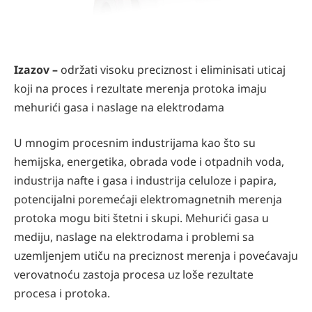
Izazov –
održati visoku preciznost i eliminisati uticaj
koji na proces i rezultate merenja protoka imaju
mehurići gasa i naslage na elektrodama
U mnogim procesnim industrijama kao što su
hemijska, energetika, obrada vode i otpadnih voda,
industrija nafte i gasa i industrija celuloze i papira,
potencijalni poremećaji elektromagnetnih merenja
protoka mogu biti štetni i skupi. Mehurići gasa u
mediju, naslage na elektrodama i problemi sa
uzemljenjem utiču na preciznost merenja i povećavaju
verovatnoću zastoja procesa uz loše rezultate
procesa i protoka.