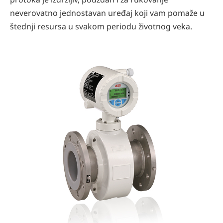
neverovatno jednostavan uređaj koji vam pomaže u
štednji resursa u svakom periodu životnog veka.