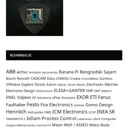
KOMPANIJE
ABB
Banana Pi
Beogradski Sajam
akYtec
Armsom
Automatika
CADCAM Data
Bosch Rexroth
Danfoss
CHIRON Croatia
CircuitMess
Dossis
Elecrow
DFRobot
Digilent
Eaton
Elecfreaks
Edatec
Elcom Media
ELESA+GANTER
Electronic Design
EMP
Elektromont
EMT elektro
EXOR ETI
Fanuc
ENEL Valjevo
EP-Solutions
ePlan
Eurocom
Festo
Fox Electronics
Faulhaber
Gomo Design
Gamax
Hennlich
ICM Electronics
INEA SR
Hidraulika
HMS
ICOP
IvDam Process Control
Libre Computer
INNOMOTICS
LattePanda
Mean Well / ASIKO
Melco-Buda
magazinMehatronika
malina314