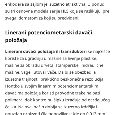
enkodera sa sajlom je izuzetno atraktivna. U ponudi
su tri osnovna modela serije HLS koja se razlikuju, pre
svega, dometom za koji su predviđeni.
Linerani potenciometarski davači
položaja
Linerani davači položaja ili transdukteri
se najčešće
koriste za ugradnju u mašine za livenje plastike,
mašine za obradu drveta, štamparske i hidraulične
mašine, vage i utovarivače. Da bi se obezbedila
izuzetna trajnost i praktično beskonačna rezolucija,
Hontko u svojim linearnim potenciomentarskim
davačima položaja koristi provodne trake na bazi
polimera, dok kontrolnu šipku izrađuje od nerđajućeg
čelika. Na ovaj način dobija se izuzetno izdržljiv i
pouzdan proizvod čija ponovljivost ide do 0,013 mm.