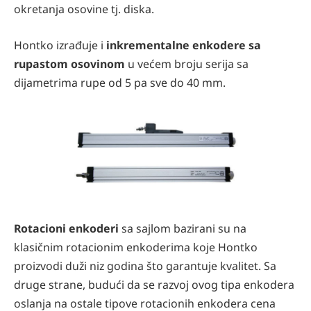
okretanja osovine tj. diska.
Hontko izrađuje i
inkrementalne enkodere sa
rupastom osovinom
u većem broju serija sa
dijametrima rupe od 5 pa sve do 40 mm.
Rotacioni enkoderi
sa sajlom bazirani su na
klasičnim rotacionim enkoderima koje Hontko
proizvodi duži niz godina što garantuje kvalitet. Sa
druge strane, budući da se razvoj ovog tipa enkodera
oslanja na ostale tipove rotacionih enkodera cena