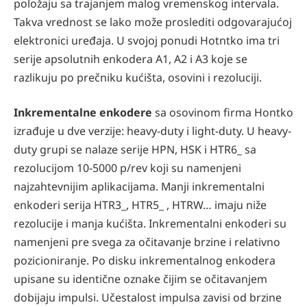
položaju sa trajanjem malog vremenskog intervala.
Takva vrednost se lako može proslediti odgovarajućoj
elektronici uređaja. U svojoj ponudi Hotntko ima tri
serije apsolutnih enkodera A1, A2 i A3 koje se
razlikuju po prečniku kućišta, osovini i rezoluciji.
Inkrementalne enkodere
sa osovinom firma Hontko
izrađuje u dve verzije: heavy-duty i light-duty. U heavy-
duty grupi se nalaze serije HPN, HSK i HTR6_ sa
rezolucijom 10-5000 p/rev koji su namenjeni
najzahtevnijim aplikacijama. Manji inkrementalni
enkoderi serija HTR3_, HTR5_ , HTRW… imaju niže
rezolucije i manja kućišta. Inkrementalni enkoderi su
namenjeni pre svega za očitavanje brzine i relativno
pozicioniranje. Po disku inkrementalnog enkodera
upisane su identične oznake čijim se očitavanjem
dobijaju impulsi. Učestalost impulsa zavisi od brzine