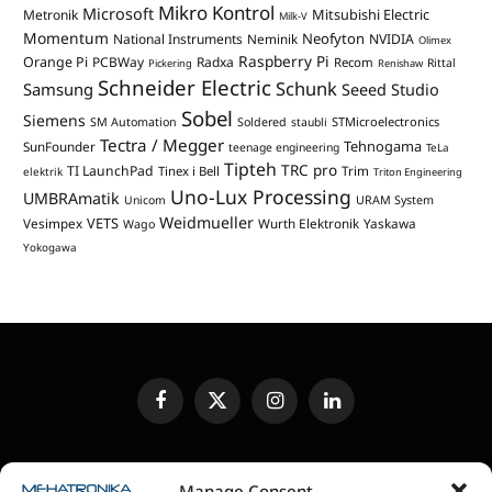
Mikro Kontrol
Microsoft
Mitsubishi Electric
Metronik
Milk-V
Momentum
Neofyton
National Instruments
Neminik
NVIDIA
Olimex
Raspberry Pi
Orange Pi
PCBWay
Radxa
Recom
Rittal
Pickering
Renishaw
Schneider Electric
Schunk
Samsung
Seeed Studio
Sobel
Siemens
STMicroelectronics
SM Automation
Soldered
staubli
Tectra / Megger
Tehnogama
SunFounder
teenage engineering
TeLa
Tipteh
TRC pro
TI LaunchPad
Trim
Tinex i Bell
elektrik
Triton Engineering
Uno-Lux Processing
UMBRAmatik
Unicom
URAM System
Weidmueller
VETS
Vesimpex
Wurth Elektronik
Yaskawa
Wago
Yokogawa
Facebook
X
Instagram
LinkedIn
(Twitter)
UREĐIVAČKA POLITIKA
KONTAKT
MEDIA KIT
Manage Consent