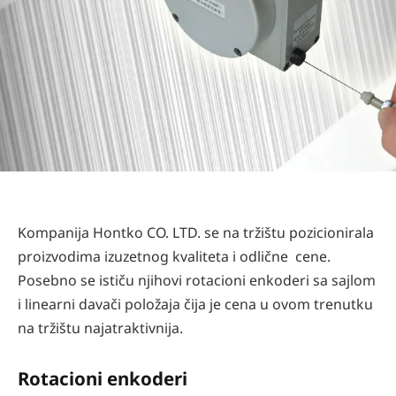
Kompanija Hontko CO. LTD. se na tržištu pozicionirala
proizvodima izuzetnog kvaliteta i odlične cene.
Posebno se ističu njihovi rotacioni enkoderi sa sajlom
i linearni davači položaja čija je cena u ovom trenutku
na tržištu najatraktivnija.
Rotacioni enkoderi