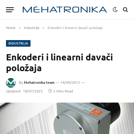
Home
Industrija
Enkoderi i linearni davači položaja
»
»
INDUSTRIJA
Enkoderi i linearni davači
položaja
By
Mehatronika team
14/09/2012
Updated:
18/07/2025
3 Mins Read