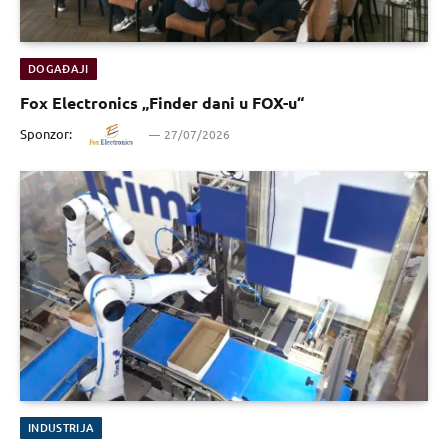
DOGAĐAJI
Fox Electronics „Finder dani u FOX-u“
Sponzor:
27/07/2026
INDUSTRIJA