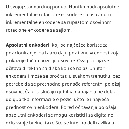
U svojoj standardnoj ponudi Hontko nudi apsolutne i
inkrementalne rotacione enkodere sa osovinom,
inkrementalne enkodere sa rupastom osovinom i
rotacione enkodere sa sajlom.
Apsolutni enkoderi
, koji se najčešće koriste za
pozicioniranje, na izlazu daju pozitivnu vrednost koja
prikazuje tačnu poziciju osovine. Ova pozicija se
očitava direktno sa diska koji se nalazi unutar
enkodera i može se pročitati u svakom trenutku, bez
potrebe da se prethodno pronađe referentni položaj
osovine. Čak i u slučaju gubitka napajanja ne dolazi
do gubitka informacije o poziciji, što je i najveća
prednost ovih enkodera. Pored očitavanja položaja,
apsolutni enkoderi se mogu koristiti i za digitalno
očitavanje brzine, tako što se interno deli razlika u