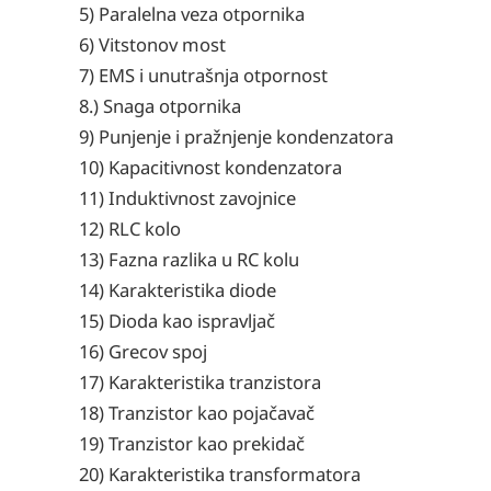
5) Paralelna veza otpornika
6) Vitstonov most
7) EMS i unutrašnja otpornost
8.) Snaga otpornika
9) Punjenje i pražnjenje kondenzatora
10) Kapacitivnost kondenzatora
11) Induktivnost zavojnice
12) RLC kolo
13) Fazna razlika u RC kolu
14) Karakteristika diode
15) Dioda kao ispravljač
16) Grecov spoj
17) Karakteristika tranzistora
18) Tranzistor kao pojačavač
19) Tranzistor kao prekidač
20) Karakteristika transformatora