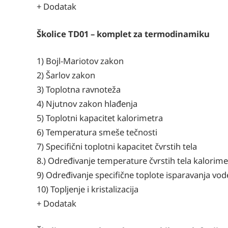
+ Dodatak
Školice TD01 – komplet za termodinamiku
1) Bojl-Mariotov zakon
2) Šarlov zakon
3) Toplotna ravnoteža
4) Njutnov zakon hlađenja
5) Toplotni kapacitet kalorimetra
6) Temperatura smeše tečnosti
7) Specifični toplotni kapacitet čvrstih tela
8.) Određivanje temperature čvrstih tela kalorim
9) Određivanje specifične toplote isparavanja vod
10) Topljenje i kristalizacija
+ Dodatak