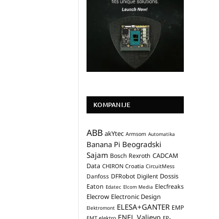
KOMPANIJE
ABB
akYtec
Armsom
Automatika
Banana Pi
Beogradski
Sajam
CADCAM
Bosch Rexroth
Data
CHIRON Croatia
CircuitMess
Dossis
Danfoss
DFRobot
Digilent
Eaton
Elecfreaks
Edatec
Elcom Media
Elecrow
Electronic Design
ELESA+GANTER
EMP
Elektromont
ENEL Valjevo
EP-
EMT elektro