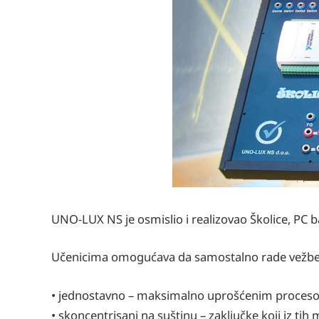
UNO-LUX NS je osmislio i realizovao Školice, PC b
Učenicima omogućava da samostalno rade vežbe
• jednostavno – maksimalno uprošćenim proces
• skoncentrisani na suštinu – zaključke koji iz ti