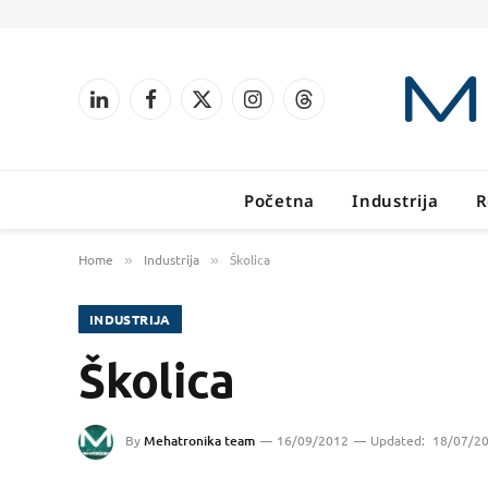
LinkedIn
Facebook
X
Instagram
Threads
(Twitter)
Početna
Industrija
R
Home
Industrija
Školica
»
»
INDUSTRIJA
Školica
By
Mehatronika team
16/09/2012
Updated:
18/07/2