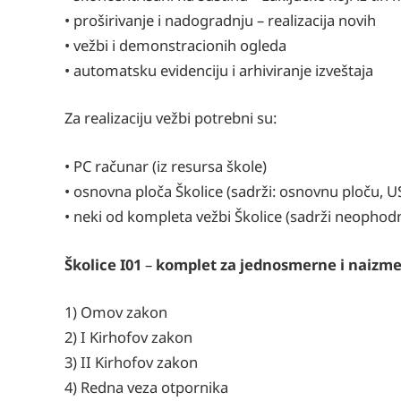
• proširivanje i nadogradnju – realizacija novih
• vežbi i demonstracionih ogleda
• automatsku evidenciju i arhiviranje izveštaja
Za realizaciju vežbi potrebni su:
• PC računar (iz resursa škole)
• osnovna ploča Školice (sadrži: osnovnu ploču, U
• neki od kompleta vežbi Školice (sadrži neopho
Školice I01
–
komplet za jednosmerne i naizmen
1) Omov zakon
2) I Kirhofov zakon
3) II Kirhofov zakon
4) Redna veza otpornika