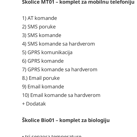
Školice MT01 – komplet za mobilnu telefoniju
1) AT komande
2) SMS poruke
3) SMS komande
4) SMS komande sa hardverom
5) GPRS komunikacija
6) GPRS komande
7) GPRS komande sa hardverom
8.) Email poruke
9) Email komande
10) Email komande sa hardverom
+ Dodatak
Školice Bio01 – komplet za biologiju
• tri senzora temperature