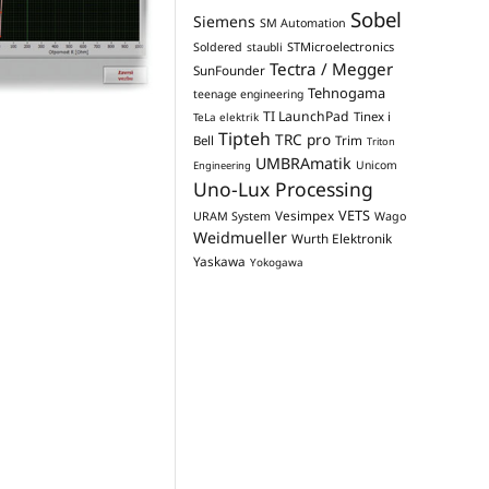
Sobel
Siemens
SM Automation
STMicroelectronics
Soldered
staubli
Tectra / Megger
SunFounder
Tehnogama
teenage engineering
TI LaunchPad
Tinex i
TeLa elektrik
Tipteh
TRC pro
Trim
Bell
Triton
UMBRAmatik
Unicom
Engineering
Uno-Lux Processing
VETS
Vesimpex
URAM System
Wago
Weidmueller
Wurth Elektronik
Yaskawa
Yokogawa