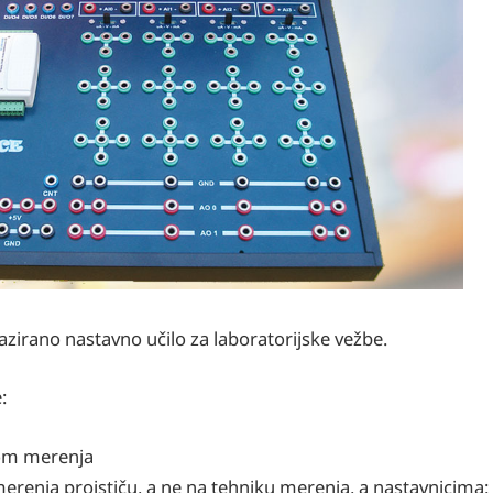
azirano nastavno učilo za laboratorijske vežbe.
:
om merenja
h merenja proističu, a ne na tehniku merenja, a nastavnicima: