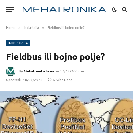
Home
Industrija
Fieldbus ili bojno polje?
»
»
INDUSTRIJA
Fieldbus ili bojno polje?
By
Mehatronika team
17/12/2005
Updated:
18/07/2025
6 Mins Read