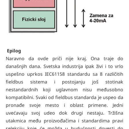
Epilog
Naravno da ovde priči nije kraj. Ona traje do
današnjih dana. Svetska industrija ipak živi i to vrlo
uspešno uprkos IEC61158 standardu sa 8 različitih
fieldbus sistema i postojanju još stotinak
nestandardnih koji uglavnom nisu međusobno
kompatibilni. Svaki od fieldbus standarda je uspeo da
pronađe svoje mesto i oblast primene. Jedni
uvećavaju svoj udeo dok drugi nestaju. Tržišna
utakmica među proizvođačima i standardima pravi
selekciju koje će možda u budućnosti dovesti do