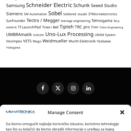
Schneider Electric
Schunk
Samsung
Seeed Studio
Sobel
Siemens
STMicroelectronics
SM Automation
Soldered
staubli
Tectra / Megger
Tehnogama
SunFounder
teenage engineering
TeLa
Tipteh
TRC pro
TI LaunchPad
Trim
Tinex i Bell
elektrik
Triton Engineering
Uno-Lux Processing
UMBRAmatik
Unicom
URAM System
Weidmueller
VETS
Vesimpex
Wurth Elektronik
Yaskawa
Wago
Yokogawa
Facebook
X
Instagram
LinkedIn
(Twitter)
UREĐIVAČKA POLITIKA
KONTAKT
MEDIA KIT
Manage Consent
SLANJE JEDINICA ZA RECENZIJU
PRETPLATA
Da bismo omogućili najbolje korisničko iskustvo, koristimo tehnologije
ELEKTRONSKA IZDANJA
POLITIKA PRIVATNOSTI
kao što su kolačići da bismo obradili informacije o uređaju sa kojeg