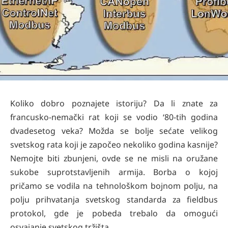
Koliko dobro poznajete istoriju? Da li znate za
francusko-nemački rat koji se vodio ‘80-tih godina
dvadesetog veka? Možda se bolje sećate velikog
svetskog rata koji je započeo nekoliko godina kasnije?
Nemojte biti zbunjeni, ovde se ne misli na oružane
sukobe suprotstavljenih armija. Borba o kojoj
pričamo se vodila na tehnološkom bojnom polju, na
polju prihvatanja svetskog standarda za fieldbus
protokol, gde je pobeda trebalo da omogući
osvajanje svetskog tržišta.