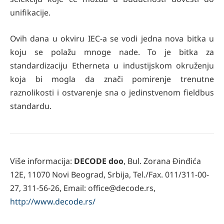
unifikacije.
Ovih dana u okviru IEC-a se vodi jedna nova bitka u
koju se polažu mnoge nade. To je bitka za
standardizaciju Etherneta u industijskom okruženju
koja bi mogla da znači pomirenje trenutne
raznolikosti i ostvarenje sna o jedinstvenom fieldbus
standardu.
Više informacija:
DECODE doo
, Bul. Zorana Đinđića
12E, 11070 Novi Beograd, Srbija, Tel./Fax. 011/311-00-
27, 311-56-26, Email: office@decode.rs,
http://www.decode.rs/