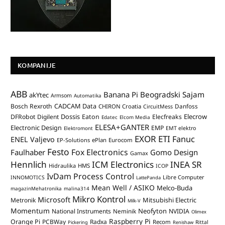
KOMPANIJE
ABB
Banana Pi
Beogradski Sajam
akYtec
Armsom
Automatika
CADCAM Data
Bosch Rexroth
Danfoss
CHIRON Croatia
CircuitMess
Dossis
Elecrow
DFRobot
Digilent
Eaton
Elecfreaks
Edatec
Elcom Media
ELESA+GANTER
Electronic Design
EMP
Elektromont
EMT elektro
EXOR ETI
Fanuc
ENEL Valjevo
EP-Solutions
ePlan
Eurocom
Festo
Fox Electronics
Faulhaber
Gomo Design
Gamax
Hennlich
ICM Electronics
INEA SR
Hidraulika
HMS
ICOP
IvDam Process Control
Libre Computer
INNOMOTICS
LattePanda
Mean Well / ASIKO
Melco-Buda
magazinMehatronika
malina314
Mikro Kontrol
Microsoft
Mitsubishi Electric
Metronik
Milk-V
Momentum
Neofyton
National Instruments
Neminik
NVIDIA
Olimex
Raspberry Pi
Orange Pi
PCBWay
Radxa
Recom
Rittal
Pickering
Renishaw