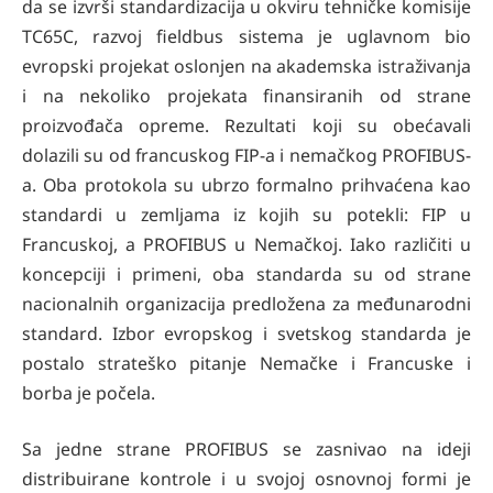
da se izvrši standardizacija u okviru tehničke komisije
TC65C, razvoj fieldbus sistema je uglavnom bio
evropski projekat oslonjen na akademska istraživanja
i na nekoliko projekata finansiranih od strane
proizvođača opreme. Rezultati koji su obećavali
dolazili su od francuskog FIP-a i nemačkog PROFIBUS-
a. Oba protokola su ubrzo formalno prihvaćena kao
standardi u zemljama iz kojih su potekli: FIP u
Francuskoj, a PROFIBUS u Nemačkoj. Iako različiti u
koncepciji i primeni, oba standarda su od strane
nacionalnih organizacija predložena za međunarodni
standard. Izbor evropskog i svetskog standarda je
postalo strateško pitanje Nemačke i Francuske i
borba je počela.
Sa jedne strane PROFIBUS se zasnivao na ideji
distribuirane kontrole i u svojoj osnovnoj formi je