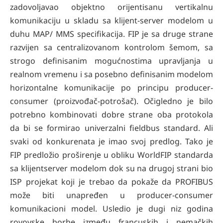
zadovoljavao objektno orijentisanu vertikalnu
komunikaciju u skladu sa klijent-server modelom u
duhu MAP/ MMS specifikacija. FIP je sa druge strane
razvijen sa centralizovanom kontrolom šemom, sa
strogo definisanim mogućnostima upravljanja u
realnom vremenu i sa posebno definisanim modelom
horizontalne komunikacije po principu producer-
consumer (proizvođač-potrošač). Očigledno je bilo
potrebno kombinovati dobre strane oba protokola
da bi se formirao univerzalni fieldbus standard. Ali
svaki od konkurenata je imao svoj predlog. Tako je
FIP predložio proširenje u obliku WorldFIP standarda
sa klijentserver modelom dok su na drugoj strani bio
ISP projekat koji je trebao da pokaže da PROFIBUS
može biti unapređen u producer-consumer
komunikacioni model. Usledio je dugi niz godina
rovovske borbe između francuskih i nemačkih