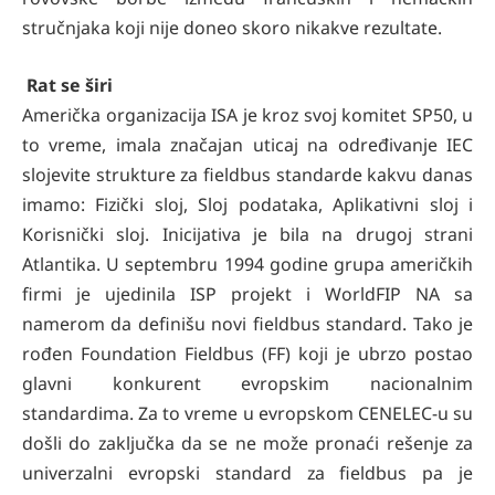
stručnjaka koji nije doneo skoro nikakve rezultate.
Rat se širi
Američka organizacija ISA je kroz svoj komitet SP50, u
to vreme, imala značajan uticaj na određivanje IEC
slojevite strukture za fieldbus standarde kakvu danas
imamo: Fizički sloj, Sloj podataka, Aplikativni sloj i
Korisnički sloj. Inicijativa je bila na drugoj strani
Atlantika. U septembru 1994 godine grupa američkih
firmi je ujedinila ISP projekt i WorldFIP NA sa
namerom da definišu novi fieldbus standard. Tako je
rođen Foundation Fieldbus (FF) koji je ubrzo postao
glavni konkurent evropskim nacionalnim
standardima. Za to vreme u evropskom CENELEC-u su
došli do zaključka da se ne može pronaći rešenje za
univerzalni evropski standard za fieldbus pa je