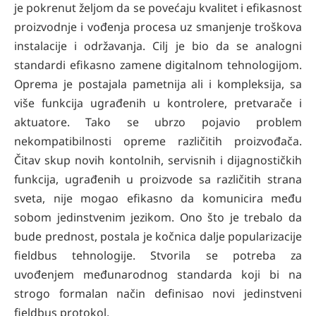
je pokrenut željom da se povećaju kvalitet i efikasnost
proizvodnje i vođenja procesa uz smanjenje troškova
instalacije i održavanja. Cilj je bio da se analogni
standardi efikasno zamene digitalnom tehnologijom.
Oprema je postajala pametnija ali i kompleksija, sa
više funkcija ugrađenih u kontrolere, pretvarače i
aktuatore. Tako se ubrzo pojavio problem
nekompatibilnosti opreme različitih proizvođača.
Čitav skup novih kontolnih, servisnih i dijagnostičkih
funkcija, ugrađenih u proizvode sa različitih strana
sveta, nije mogao efikasno da komunicira među
sobom jedinstvenim jezikom. Ono što je trebalo da
bude prednost, postala je kočnica dalje popularizacije
fieldbus tehnologije. Stvorila se potreba za
uvođenjem međunarodnog standarda koji bi na
strogo formalan način definisao novi jedinstveni
fieldbus protokol.