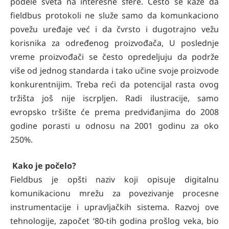
podele sveta na interesne sfere. Često se kaže da
fieldbus protokoli ne služe samo da komunkaciono
povežu uređaje već i da čvrsto i dugotrajno vežu
korisnika za određenog proizvođača, U poslednje
vreme proizvođači se često opredeljuju da podrže
više od jednog standarda i tako učine svoje proizvode
konkurentnijim. Treba reći da potencijal rasta ovog
tržišta još nije iscrpljen. Radi ilustracije, samo
evropsko tršište će prema predviđanjima do 2008
godine porasti u odnosu na 2001 godinu za oko
250%.
Kako je počelo?
Fieldbus je opšti naziv koji opisuje digitalnu
komunikacionu mrežu za povezivanje procesne
instrumentacije i upravljačkih sistema. Razvoj ove
tehnologije, započet ‘80-tih godina prošlog veka, bio