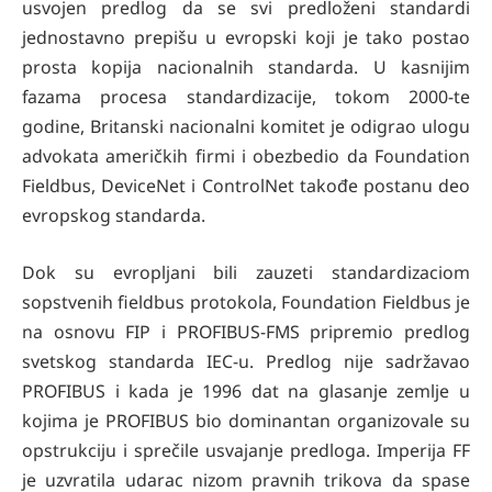
usvojen predlog da se svi predloženi standardi
jednostavno prepišu u evropski koji je tako postao
prosta kopija nacionalnih standarda. U kasnijim
fazama procesa standardizacije, tokom 2000-te
godine, Britanski nacionalni komitet je odigrao ulogu
advokata američkih firmi i obezbedio da Foundation
Fieldbus, DeviceNet i ControlNet takođe postanu deo
evropskog standarda.
Dok su evropljani bili zauzeti standardizaciom
sopstvenih fieldbus protokola, Foundation Fieldbus je
na osnovu FIP i PROFIBUS-FMS pripremio predlog
svetskog standarda IEC-u. Predlog nije sadržavao
PROFIBUS i kada je 1996 dat na glasanje zemlje u
kojima je PROFIBUS bio dominantan organizovale su
opstrukciju i sprečile usvajanje predloga. Imperija FF
je uzvratila udarac nizom pravnih trikova da spase