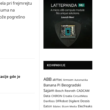
la pri frejmrejtu
 šuma na
 može pogrešno
KOMPANIJE
kacije gde je
ABB
akYtec
Armsom
Automatika
Banana Pi
Beogradski
Sajam
CADCAM
Bosch Rexroth
Data
CHIRON Croatia
CircuitMess
Dossis
Danfoss
DFRobot
Digilent
Eaton
Elecfreaks
Edatec
Elcom Media