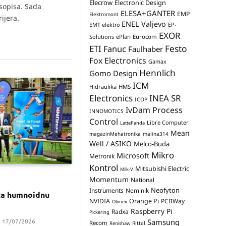
Elecrow
Electronic Design
asopisa. Sada
ELESA+GANTER
EMP
Elektromont
ijera.
ENEL Valjevo
EP-
EMT elektro
EXOR
Solutions
ePlan
Eurocom
Festo
ETI
Fanuc
Faulhaber
Fox Electronics
Gamax
Hennlich
Gomo Design
ICM
Hidraulika
HMS
Electronics
INEA SR
ICOP
IvDam Process
INNOMOTICS
Control
Libre Computer
LattePanda
Mean
magazinMehatronika
malina314
Well / ASIKO
Melco-Buda
Mikro
Microsoft
Metronik
Kontrol
Mitsubishi Electric
Milk-V
Momentum
National
Neofyton
Instruments
Neminik
za humnoidnu
NVIDIA
Orange Pi
PCBWay
Olimex
Raspberry Pi
Radxa
Pickering
17/07/2026
Samsung
Recom
Rittal
Renishaw