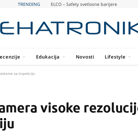
TRENDING
ELCO – Safety svetlosne barijere
ecenzije
Edukacija
Novosti
Lifestyle
sisteme za inspekciju
mera visoke rezolucij
iju