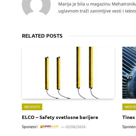
Marija je bila u magazinu Mehatronika 
uglavnom traži zanimljive vesti i teks
RELATED POSTS
NOVOSTI
NOVOS
ELCO – Safety svetlosne barijere
Tinex 
Sponzor:
Sponzo
05/08/2026