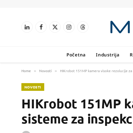
LinkedIn
Facebook
X
Instagram
Threads
(Twitter)
Početna
Industrija
R
Home
Novosti
HIKrobot 151MP kamera visoke rezolucije za 
»
»
NOVOSTI
HIKrobot 151MP ka
sisteme za inspekc