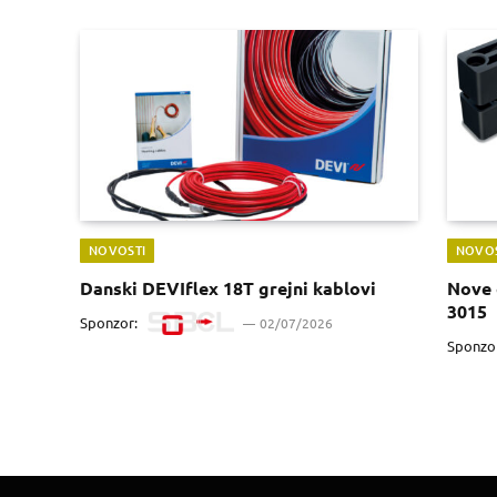
NOVOSTI
NOVOS
Danski DEVIflex 18T grejni kablovi
Nove 
3015
Sponzor:
02/07/2026
Sponzo