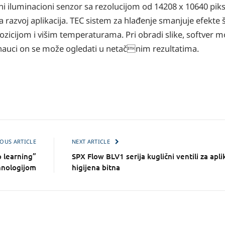
iluminacioni senzor sa rezolucijom od 14208 x 10640 pikse
va razvoj aplikacija. TEC sistem za hlađenje smanjuje efekte
pozicijom i višim temperaturama. Pri obradi slike, softver
u nauci on se može ogledati u netačnim rezultatima.
OUS ARTICLE
NEXT ARTICLE
 learning”
SPX Flow BLV1 serija kuglični ventili za apli
hnologijom
higijena bitna