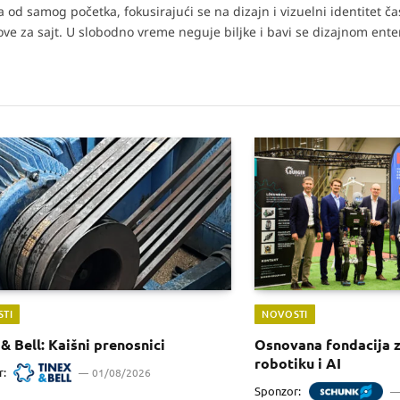
od samog početka, fokusirajući se na dizajn i vizuelni identitet č
tove za sajt. U slobodno vreme neguje biljke i bavi se dizajnom enter
TI
NOVOSTI
& Bell: Kaišni prenosnici
Osnovana fondacija 
robotiku i AI
r:
01/08/2026
Sponzor: