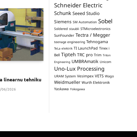
Schneider Electric
Schunk
Seeed Studio
Sobel
Siemens
SM Automation
STMicroelectronics
Soldered
staubli
Tectra / Megger
SunFounder
Tehnogama
teenage engineering
TI LaunchPad
Tinex i
TeLa elektrik
Tipteh
TRC pro
Trim
Bell
Triton
UMBRAmatik
Unicom
Engineering
Uno-Lux Processing
VETS
Vesimpex
URAM System
Wago
za linearnu tehniku
Weidmueller
Wurth Elektronik
Yaskawa
/06/2026
Yokogawa