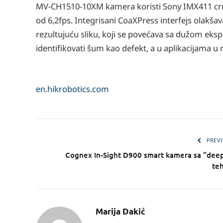
MV-CH1510-10XM kamera koristi Sony IMX411 crni 
od 6,2fps. Integrisani CoaXPress interfejs olakša
rezultujuću sliku, koji se povećava sa dužom eks
identifikovati šum kao defekt, a u aplikacijama 
en.hikrobotics.com
PREVI
Cognex In-Sight D900 smart kamera sa “deep
te
Marija Dakić