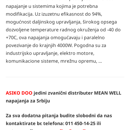
napajanje u sistemima kojima je potrebna
modifikacija. Uz izuzetnu efikasnost do 94%,
mogućnost daljinskog upravljanja, širokog opsega
dozvoljene temperature radnog okruženja od -40 do
+70C, ova napajanja omogućavaju i paralelno
povezivanje do krajnjih 4000W. Pogodna su za
industrijsko upravljanje, elektro motore,
komunikacione sisteme, mrežnu opremu, …
ASIKO DOO
jedini zvanični distributer MEAN WELL
napajanja za Srbiju
Za sva dodatna pitanja budite slobodni da nas
kontaktirate br. telefona: 011 450-14-25 ili