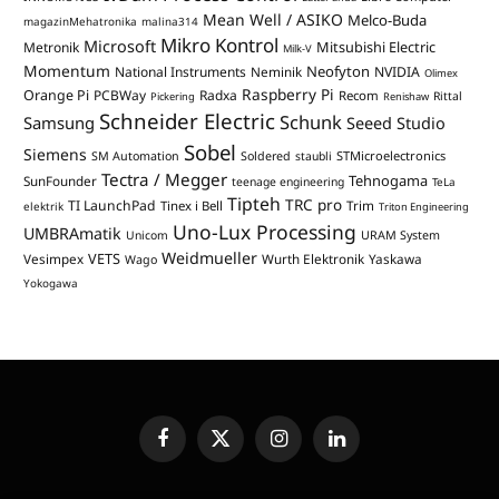
Mean Well / ASIKO
Melco-Buda
magazinMehatronika
malina314
Mikro Kontrol
Microsoft
Mitsubishi Electric
Metronik
Milk-V
Momentum
Neofyton
National Instruments
Neminik
NVIDIA
Olimex
Raspberry Pi
Orange Pi
PCBWay
Radxa
Recom
Rittal
Pickering
Renishaw
Schneider Electric
Schunk
Samsung
Seeed Studio
Sobel
Siemens
STMicroelectronics
SM Automation
Soldered
staubli
Tectra / Megger
Tehnogama
SunFounder
teenage engineering
TeLa
Tipteh
TRC pro
TI LaunchPad
Trim
Tinex i Bell
elektrik
Triton Engineering
Uno-Lux Processing
UMBRAmatik
Unicom
URAM System
Weidmueller
VETS
Vesimpex
Wurth Elektronik
Yaskawa
Wago
Yokogawa
Facebook
X
Instagram
LinkedIn
(Twitter)