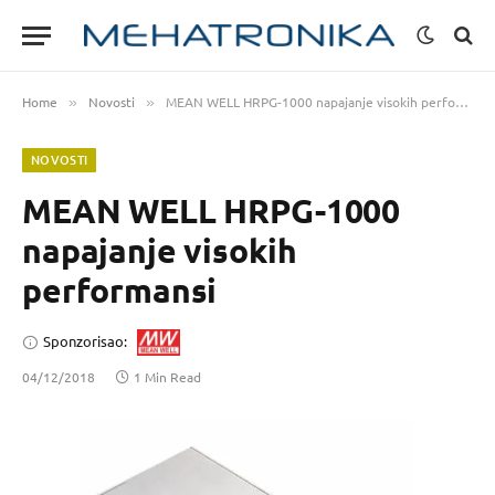
Home
Novosti
MEAN WELL HRPG-1000 napajanje visokih performansi
»
»
NOVOSTI
MEAN WELL HRPG-1000
napajanje visokih
performansi
Sponzorisao:
04/12/2018
1 Min Read