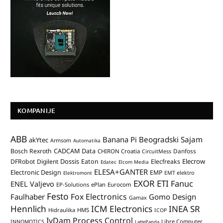
KOMPANIJE
ABB
Banana Pi
Beogradski Sajam
akYtec
Armsom
Automatika
CADCAM Data
Bosch Rexroth
Danfoss
CHIRON Croatia
CircuitMess
Dossis
Elecrow
DFRobot
Digilent
Eaton
Elecfreaks
Edatec
Elcom Media
ELESA+GANTER
Electronic Design
EMP
Elektromont
EMT elektro
EXOR ETI
Fanuc
ENEL Valjevo
EP-Solutions
ePlan
Eurocom
Festo
Fox Electronics
Faulhaber
Gomo Design
Gamax
Hennlich
ICM Electronics
INEA SR
Hidraulika
HMS
ICOP
IvDam Process Control
Libre Computer
INNOMOTICS
LattePanda