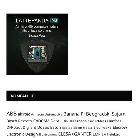
KOMPANIJE
ABB
Banana Pi
Beogradski Sajam
akYtec
Armsom
Automatika
CADCAM Data
Bosch Rexroth
Danfoss
CHIRON Croatia
CircuitMess
Dossis
Elecrow
DFRobot
Digilent
Eaton
Elecfreaks
Edatec
Elcom Media
ELESA+GANTER
Electronic Design
EMP
Elektromont
EMT elektro