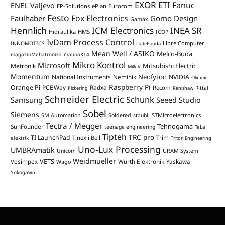
EXOR ETI
Fanuc
ENEL Valjevo
EP-Solutions
ePlan
Eurocom
Festo
Fox Electronics
Faulhaber
Gomo Design
Gamax
Hennlich
ICM Electronics
INEA SR
Hidraulika
HMS
ICOP
IvDam Process Control
Libre Computer
INNOMOTICS
LattePanda
Mean Well / ASIKO
Melco-Buda
magazinMehatronika
malina314
Mikro Kontrol
Microsoft
Mitsubishi Electric
Metronik
Milk-V
Momentum
Neofyton
National Instruments
Neminik
NVIDIA
Olimex
Raspberry Pi
Orange Pi
PCBWay
Radxa
Recom
Rittal
Pickering
Renishaw
Schneider Electric
Schunk
Samsung
Seeed Studio
Sobel
Siemens
STMicroelectronics
SM Automation
Soldered
staubli
Tectra / Megger
Tehnogama
SunFounder
teenage engineering
TeLa
Tipteh
TRC pro
TI LaunchPad
Trim
Tinex i Bell
elektrik
Triton Engineering
Uno-Lux Processing
UMBRAmatik
Unicom
URAM System
Weidmueller
VETS
Vesimpex
Wurth Elektronik
Yaskawa
Wago
Yokogawa