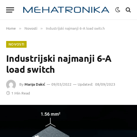
Home
Novosti
Industrijski najmanji 6-A load switch
»
»
NOVOSTI
Industrijski najmanji 6-A
load switch
By
Marija Dakić
09/03/2022
Updated:
08/09/2023
1 Min Read