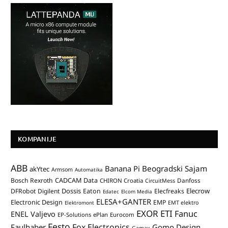
KOMPANIJE
ABB
Banana Pi
Beogradski Sajam
akYtec
Armsom
Automatika
CADCAM Data
Bosch Rexroth
Danfoss
CHIRON Croatia
CircuitMess
Dossis
Elecrow
DFRobot
Digilent
Eaton
Elecfreaks
Edatec
Elcom Media
ELESA+GANTER
Electronic Design
EMP
Elektromont
EMT elektro
EXOR ETI
Fanuc
ENEL Valjevo
EP-Solutions
ePlan
Eurocom
Festo
Fox Electronics
Faulhaber
Gomo Design
Gamax