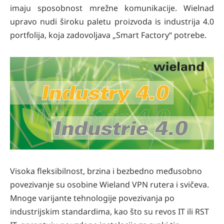
imaju sposobnost mrežne komunikacije. Wielnad
upravo nudi široku paletu proizvoda is industrija 4.0
portfolija, koja zadovoljava „Smart Factory“ potrebe.
Visoka fleksibilnost, brzina i bezbedno međusobno
povezivanje su osobine Wieland VPN rutera i svičeva.
Mnoge varijante tehnologije povezivanja po
industrijskim standardima, kao što su revos IT ili RST