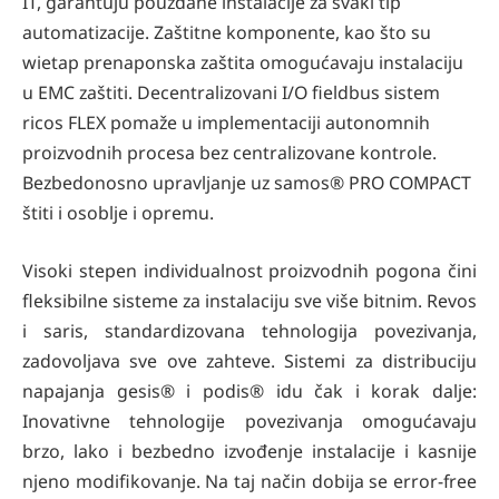
IT, garantuju pouzdane instalacije za svaki tip
automatizacije. Zaštitne komponente, kao što su
wietap prenaponska zaštita omogućavaju instalaciju
u EMC zaštiti. Decentralizovani I/O fieldbus sistem
ricos FLEX pomaže u implementaciji autonomnih
proizvodnih procesa bez centralizovane kontrole.
Bezbedonosno upravljanje uz samos® PRO COMPACT
štiti i osoblje i opremu.
Visoki stepen individualnost proizvodnih pogona čini
fleksibilne sisteme za instalaciju sve više bitnim. Revos
i saris, standardizovana tehnologija povezivanja,
zadovoljava sve ove zahteve. Sistemi za distribuciju
napajanja gesis® i podis® idu čak i korak dalje:
Inovativne tehnologije povezivanja omogućavaju
brzo, lako i bezbedno izvođenje instalacije i kasnije
njeno modifikovanje. Na taj način dobija se error-free