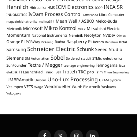
Hennlich
ICM Electronics
INEA SR
Hidraulika
HMS
ICOP
IvDam Process Control
Libre Computer
INNOMOTICS
LattePanda
Mean Well / ASIKO
Melco-Buda
magazinMehatronika
malina314
Mikro Kontrol
Microsoft
Mitsubishi Electric
Metronik
Milk-V
Momentum
Neofyton
National Instruments
Neminik
NVIDIA
Olimex
Raspberry Pi
Orange Pi
PCBWay
Radxa
Recom
Rittal
Pickering
Renishaw
Schneider Electric
Schunk
Samsung
Seeed Studio
Sobel
Siemens
STMicroelectronics
SM Automation
Soldered
staubli
Tectra / Megger
Tehnogama
SunFounder
teenage engineering
TeLa
Tipteh
TRC pro
TI LaunchPad
Trim
Tinex i Bell
elektrik
Triton Engineering
Uno-Lux Processing
UMBRAmatik
Unicom
URAM System
Weidmueller
VETS
Vesimpex
Wurth Elektronik
Yaskawa
Wago
Yokogawa