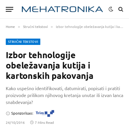
Home
Stručni tekstovi
Izbor tehnologije obeležavanja kutija i kartonskih pakovanja
»
»
STRUČNI TEKSTOVI
Izbor tehnologije
obeležavanja kutija i
kartonskih pakovanja
Kako uspešno identifikovati, datumirati, popisati i pratiti
proizvode prilikom njihovog kretanja unutar ili izvan lanca
snabdevanja?
Sponzorisao:
24/10/2016
7 Mins Read