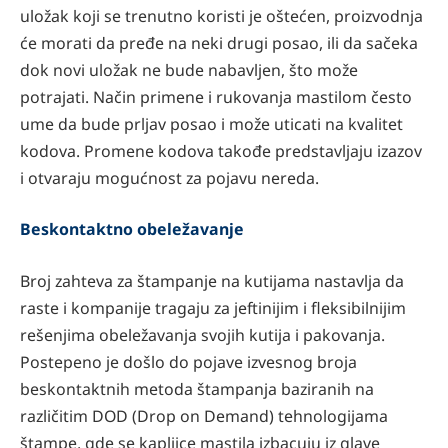
uložak koji se trenutno koristi je oštećen, proizvodnja
će morati da pređe na neki drugi posao, ili da sačeka
dok novi uložak ne bude nabavljen, što može
potrajati. Način primene i rukovanja mastilom često
ume da bude prljav posao i može uticati na kvalitet
kodova. Promene kodova takođe predstavljaju izazov
i otvaraju mogućnost za pojavu nereda.
Beskontaktno obeležavanje
Broj zahteva za štampanje na kutijama nastavlja da
raste i kompanije tragaju za jeftinijim i fleksibilnijim
rešenjima obeležavanja svojih kutija i pakovanja.
Postepeno je došlo do pojave izvesnog broja
beskontaktnih metoda štampanja baziranih na
različitim DOD (Drop on Demand) tehnologijama
štampe, gde se kapljice mastila izbacuju iz glave