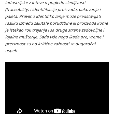
industrijske zahteve u pogledu sledljivosti
(traceability) i identifikacije proizvoda, pakovanja i
paleta. Pravilno identifikovanje može predstavljati
razliku između zalutale porudžbine ili proizvoda kome
je istekao rok trajanja i sa druge strane zadovoljne i
lojalne mušterije. Sada više nego ikada pre, vreme i
preciznost su od kritične važnosti za dugoročni
uspeh.