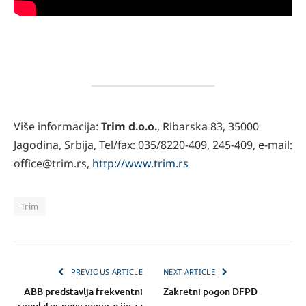
Više informacija:
Trim d.o.o.
, Ribarska 83, 35000
Jagodina, Srbija, Tel/fax: 035/8220-409, 245-409, e-mail:
office@trim.rs,
http://www.trim.rs
Trim
PREVIOUS ARTICLE
NEXT ARTICLE
ABB predstavlja frekventni
Zakretni pogon DFPD
regulator nove generacije za