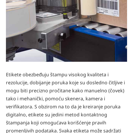
Etikete obezbeđuju štampu visokog kvaliteta i
rezolucije, dobijanje poruka koje su dosledno čitljive i
mogu biti precizno pročitane kako manuelno (čovek)
tako i mehanički, pomoću skenera, kamera i
verifikatora. S obzirom na to da je kreiranje poruka
digitalno, etikete su jedini metod kontaktnog
štampanja koji omogućava korišćenje pravih
promenljivih podataka. Svaka etiketa može sadržati