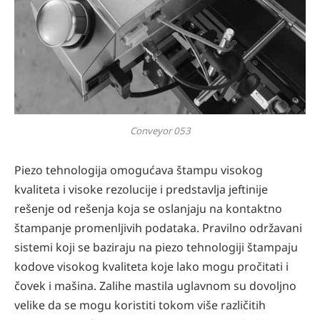
Conveyor 053
Piezo tehnologija omogućava štampu visokog
kvaliteta i visoke rezolucije i predstavlja jeftinije
rešenje od rešenja koja se oslanjaju na kontaktno
štampanje promenljivih podataka. Pravilno održavani
sistemi koji se baziraju na piezo tehnologiji štampaju
kodove visokog kvaliteta koje lako mogu pročitati i
čovek i mašina. Zalihe mastila uglavnom su dovoljno
velike da se mogu koristiti tokom više različitih