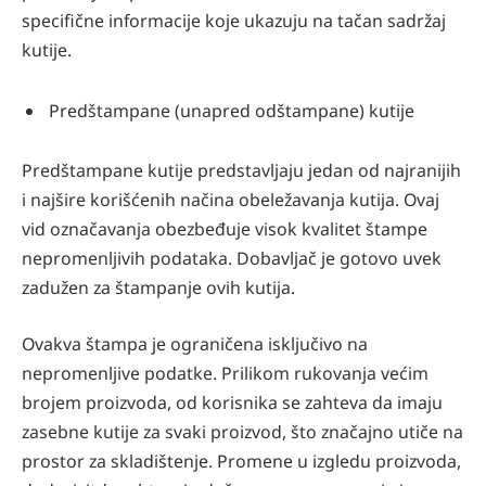
specifične informacije koje ukazuju na tačan sadržaj
kutije.
Predštampane (unapred odštampane) kutije
Predštampane kutije predstavljaju jedan od najranijih
i najšire korišćenih načina obeležavanja kutija. Ovaj
vid označavanja obezbeđuje visok kvalitet štampe
nepromenljivih podataka. Dobavljač je gotovo uvek
zadužen za štampanje ovih kutija.
Ovakva štampa je ograničena isključivo na
nepromenljive podatke. Prilikom rukovanja većim
brojem proizvoda, od korisnika se zahteva da imaju
zasebne kutije za svaki proizvod, što značajno utiče na
prostor za skladištenje. Promene u izgledu proizvoda,