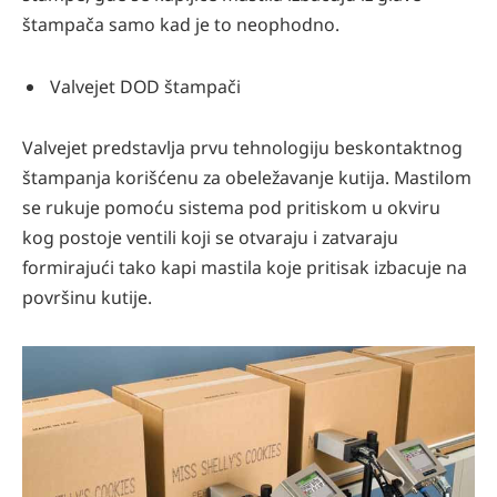
štampača samo kad je to neophodno.
Valvejet DOD štampači
Valvejet predstavlja prvu tehnologiju beskontaktnog
štampanja korišćenu za obeležavanje kutija. Mastilom
se rukuje pomoću sistema pod pritiskom u okviru
kog postoje ventili koji se otvaraju i zatvaraju
formirajući tako kapi mastila koje pritisak izbacuje na
površinu kutije.