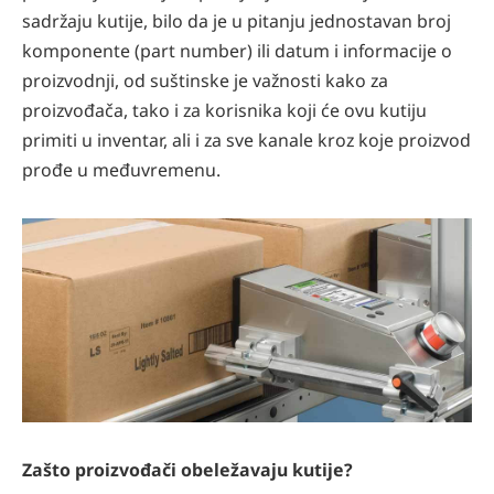
sadržaju kutije, bilo da je u pitanju jednostavan broj
komponente (part number) ili datum i informacije o
proizvodnji, od suštinske je važnosti kako za
proizvođača, tako i za korisnika koji će ovu kutiju
primiti u inventar, ali i za sve kanale kroz koje proizvod
prođe u međuvremenu.
Zašto proizvođači obeležavaju kutije?