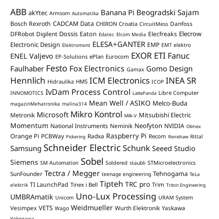
ABB
Banana Pi
Beogradski Sajam
akYtec
Armsom
Automatika
CADCAM Data
Bosch Rexroth
Danfoss
CHIRON Croatia
CircuitMess
Dossis
Elecrow
DFRobot
Digilent
Eaton
Elecfreaks
Edatec
Elcom Media
ELESA+GANTER
Electronic Design
EMP
Elektromont
EMT elektro
EXOR ETI
Fanuc
ENEL Valjevo
EP-Solutions
ePlan
Eurocom
Festo
Fox Electronics
Faulhaber
Gomo Design
Gamax
Hennlich
ICM Electronics
INEA SR
Hidraulika
HMS
ICOP
IvDam Process Control
Libre Computer
INNOMOTICS
LattePanda
Mean Well / ASIKO
Melco-Buda
magazinMehatronika
malina314
Mikro Kontrol
Microsoft
Mitsubishi Electric
Metronik
Milk-V
Momentum
Neofyton
National Instruments
Neminik
NVIDIA
Olimex
Raspberry Pi
Orange Pi
PCBWay
Radxa
Recom
Rittal
Pickering
Renishaw
Schneider Electric
Schunk
Samsung
Seeed Studio
Sobel
Siemens
STMicroelectronics
SM Automation
Soldered
staubli
Tectra / Megger
Tehnogama
SunFounder
teenage engineering
TeLa
Tipteh
TRC pro
TI LaunchPad
Trim
Tinex i Bell
elektrik
Triton Engineering
Uno-Lux Processing
UMBRAmatik
Unicom
URAM System
Weidmueller
VETS
Vesimpex
Wurth Elektronik
Yaskawa
Wago
Yokogawa