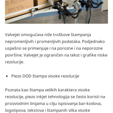
Valvejet omogućava niže troškove štampanja
nepromenljivih i promenljivih podataka. Podjednako
uspešno se primenjuje i na porozne i na neporozne
površine. Valvejet je ograničen na tekst i grafike niske
rezolucije.
Piezo DOD štampa visoke rezolucije
Poznata kao štampa velikih karaktera visoke
rezolucije, piezo inkjet tehnologija se često koristi na
proizvodnim linijama u cilju ispisivanja bar-kodova,
logotipova, tekstova i štampanih slika visoke