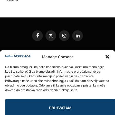
Facebook
X
Instagram
LinkedIn
(Twitter)
UREĐIVAČKA POLITIKA
KONTAKT
MEDIA KIT
Manage Consent
SLANJE JEDINICA ZA RECENZIJU
PRETPLATA
Da bismo omogućili najbolje korisničko iskustvo, koristimo tehnologije
ELEKTRONSKA IZDANJA
POLITIKA PRIVATNOSTI
kao što su kolačići da bismo obradili informacije o uređaju sa kojeg
POLITIKA KOLAČIĆA
pristupate sajtu, kao i informacije o posećivanju naših stranica.
Prihvatanje naše upotrebe ovih tehnologija znači da nam dozvoljavate da
obradimo ove podatke. Odbijanje ili kasnije opozivanje pristanka može
magazin Mehatronika - Agencija “Gomo Design”
dovesti do prestanka rada određenih funkcija sajta.
Stanoja Glavaša 37, 26300 Vršac, Serbia
+381 60 0171 273
© 2026 magazin Mehatronika by Gomo Design.
PRIHVATAM