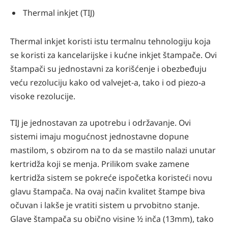
Thermal inkjet (TIJ)
Thermal inkjet koristi istu termalnu tehnologiju koja
se koristi za kancelarijske i kućne inkjet štampače. Ovi
štampači su jednostavni za korišćenje i obezbeđuju
veću rezoluciju kako od valvejet-a, tako i od piezo-a
visoke rezolucije.
TIJ je jednostavan za upotrebu i održavanje. Ovi
sistemi imaju mogućnost jednostavne dopune
mastilom, s obzirom na to da se mastilo nalazi unutar
kertridža koji se menja. Prilikom svake zamene
kertridža sistem se pokreće ispočetka koristeći novu
glavu štampača. Na ovaj način kvalitet štampe biva
očuvan i lakše je vratiti sistem u prvobitno stanje.
Glave štampača su obično visine ½ inča (13mm), tako