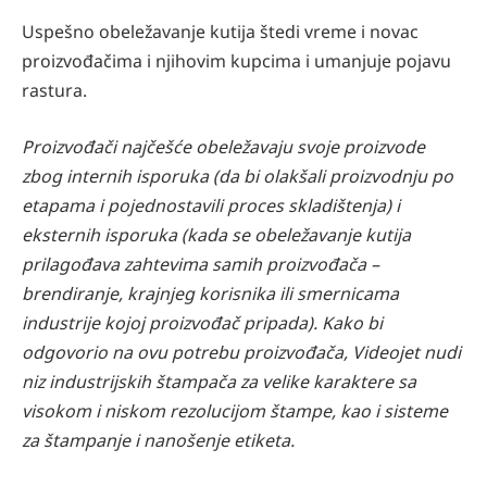
Uspešno obeležavanje kutija štedi vreme i novac
proizvođačima i njihovim kupcima i umanjuje pojavu
rastura.
Proizvođači najčešće obeležavaju svoje proizvode
zbog internih isporuka (da bi olakšali proizvodnju po
etapama i pojednostavili proces skladištenja) i
eksternih isporuka (kada se obeležavanje kutija
prilagođava zahtevima samih proizvođača –
brendiranje, krajnjeg korisnika ili smernicama
industrije kojoj proizvođač pripada). Kako bi
odgovorio na ovu potrebu proizvođača, Videojet nudi
niz industrijskih štampača za velike karaktere sa
visokom i niskom rezolucijom štampe, kao i sisteme
za štampanje i nanošenje etiketa.