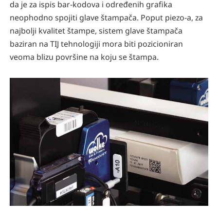
da je za ispis bar-kodova i određenih grafika
neophodno spojiti glave štampača. Poput piezo-a, za
najbolji kvalitet štampe, sistem glave štampača
baziran na TIJ tehnologiji mora biti pozicioniran
veoma blizu površine na koju se štampa.