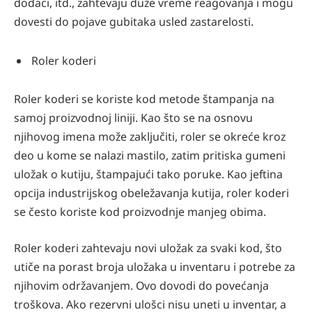
dodaci, itd., zahtevaju duže vreme reagovanja i mogu
dovesti do pojave gubitaka usled zastarelosti.
Roler koderi
Roler koderi se koriste kod metode štampanja na
samoj proizvodnoj liniji. Kao što se na osnovu
njihovog imena može zaključiti, roler se okreće kroz
deo u kome se nalazi mastilo, zatim pritiska gumeni
uložak o kutiju, štampajući tako poruke. Kao jeftina
opcija industrijskog obeležavanja kutija, roler koderi
se često koriste kod proizvodnje manjeg obima.
Roler koderi zahtevaju novi uložak za svaki kod, što
utiče na porast broja uložaka u inventaru i potrebe za
njihovim održavanjem. Ovo dovodi do povećanja
troškova. Ako rezervni ulošci nisu uneti u inventar, a