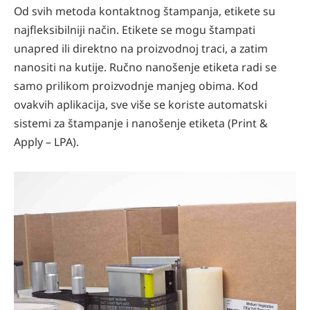
Od svih metoda kontaktnog štampanja, etikete su
najfleksibilniji način. Etikete se mogu štampati
unapred ili direktno na proizvodnoj traci, a zatim
nanositi na kutije. Ručno nanošenje etiketa radi se
samo prilikom proizvodnje manjeg obima. Kod
ovakvih aplikacija, sve više se koriste automatski
sistemi za štampanje i nanošenje etiketa (Print &
Apply – LPA).