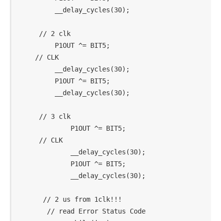
        __delay_cycles(30);

    // 2 clk

        P1OUT ^= BIT5;                      
   // CLK

        __delay_cycles(30);

        P1OUT ^= BIT5;

        __delay_cycles(30);

    // 3 clk

            P1OUT ^= BIT5;                  
    // CLK

            __delay_cycles(30);

            P1OUT ^= BIT5;

            __delay_cycles(30);

     // 2 us from 1clk!!!

      // read Error Status Code
