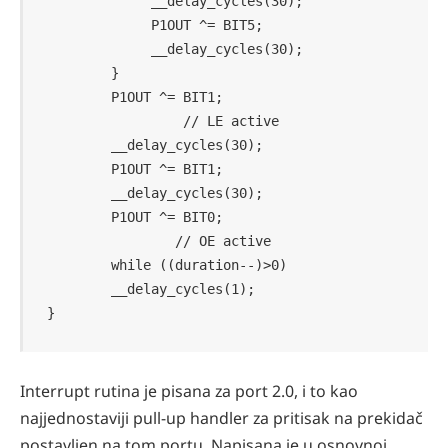
             __delay_cycles(30);

             P1OUT ^= BIT5;

             __delay_cycles(30);

        }

        P1OUT ^= BIT1;                      
                 // LE active

        __delay_cycles(30);

        P1OUT ^= BIT1;

        __delay_cycles(30);

        P1OUT ^= BIT0;                      
                // OE active

        while ((duration--)>0)

        __delay_cycles(1);

}
Interrupt rutina je pisana za port 2.0, i to kao
najjednostaviji pull-up handler za pritisak na prekidač
postavljen na tom portu. Napisana je u osnovnoj