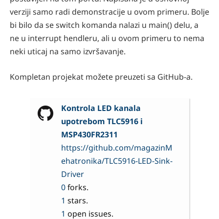
verziji samo radi demonstracije u ovom primeru. Bolje
bi bilo da se switch komanda nalazi u main() delu, a
ne u interrupt hendleru, ali u ovom primeru to nema
neki uticaj na samo izvršavanje.
Kompletan projekat možete preuzeti sa GitHub-a.
Kontrola LED kanala
upotrebom TLC5916 i
MSP430FR2311
https://github.com/magazinM
ehatronika/TLC5916-LED-Sink-
Driver
0
forks.
1
stars.
1
open issues.