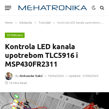
Home
Edukacija
Tutorijali
Kontrola LED kanala upotrebom TLC5916 i MSP430FR2311
»
»
»
TUTORIJALI
Kontrola LED kanala
upotrebom TLC5916 i
MSP430FR2311
By
Aleksandar Dakić
19/04/2020
Updated:
27/09/2025
10 Mins Read