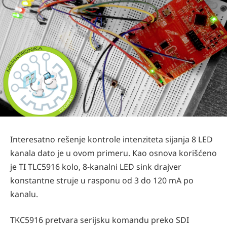
Interesatno rešenje kontrole intenziteta sijanja 8 LED
kanala dato je u ovom primeru. Kao osnova korišćeno
je TI TLC5916 kolo, 8-kanalni LED sink drajver
konstantne struje u rasponu od 3 do 120 mA po
kanalu.
TKC5916 pretvara serijsku komandu preko SDI