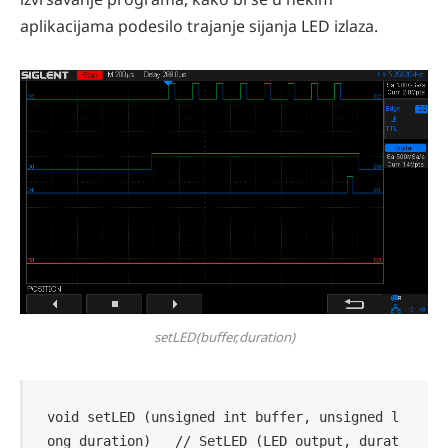
aplikacijama podesilo trajanje sijanja LED izlaza.
setLED(buffer,duration)
void setLED (unsigned int buffer, unsigned l
ong duration)   // SetLED (LED output, durat