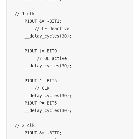
// 1 clk

    P1OUT &= ~BIT1;                         
        // LE deactive

    __delay_cycles(30);

    P1OUT |= BIT0;                          
         // OE active

    __delay_cycles(30);

    P1OUT ^= BIT5;                          
        // CLK

    __delay_cycles(30);

    P1OUT ^= BIT5;

    __delay_cycles(30);

// 2 clk

    P1OUT &= ~BIT0;                         