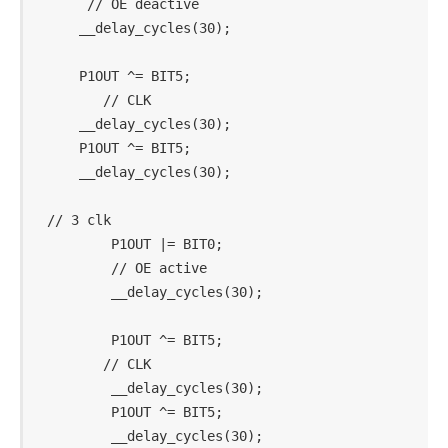
     // OE deactive

    __delay_cycles(30);

    P1OUT ^= BIT5;                          
       // CLK

    __delay_cycles(30);

    P1OUT ^= BIT5;

    __delay_cycles(30);

// 3 clk

        P1OUT |= BIT0;                      
        // OE active

        __delay_cycles(30);

        P1OUT ^= BIT5;                      
       // CLK

        __delay_cycles(30);

        P1OUT ^= BIT5;

        __delay_cycles(30);
