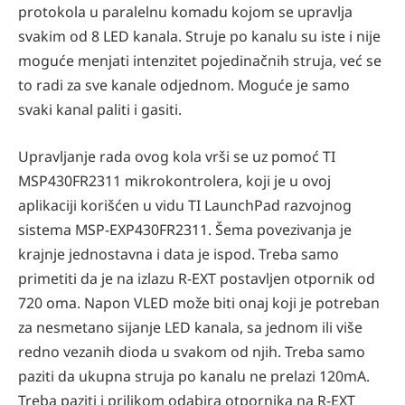
protokola u paralelnu komadu kojom se upravlja
svakim od 8 LED kanala. Struje po kanalu su iste i nije
moguće menjati intenzitet pojedinačnih struja, već se
to radi za sve kanale odjednom. Moguće je samo
svaki kanal paliti i gasiti.
Upravljanje rada ovog kola vrši se uz pomoć TI
MSP430FR2311 mikrokontrolera, koji je u ovoj
aplikaciji korišćen u vidu TI LaunchPad razvojnog
sistema MSP-EXP430FR2311. Šema povezivanja je
krajnje jednostavna i data je ispod. Treba samo
primetiti da je na izlazu R-EXT postavljen otpornik od
720 oma. Napon VLED može biti onaj koji je potreban
za nesmetano sijanje LED kanala, sa jednom ili više
redno vezanih dioda u svakom od njih. Treba samo
paziti da ukupna struja po kanalu ne prelazi 120mA.
Treba paziti i prilikom odabira otpornika na R-EXT