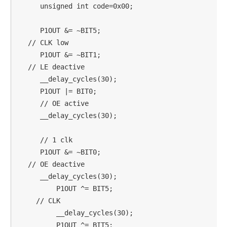
    unsigned int code=0x00;

    P1OUT &= ~BIT5;                         
 // CLK low

    P1OUT &= ~BIT1;                         
 // LE deactive

    __delay_cycles(30);

    P1OUT |= BIT0;                          
    // OE active

    __delay_cycles(30);

    // 1 clk

    P1OUT &= ~BIT0;                         
 // OE deactive

    __delay_cycles(30);

        P1OUT ^= BIT5;                      
   // CLK

        __delay_cycles(30);

        P1OUT ^= BIT5;
