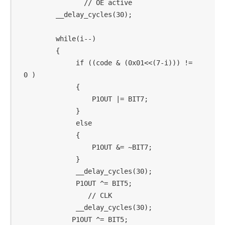
               // OE active

        __delay_cycles(30);

        while(i--)

        {

             if ((code & (0x01<<(7-i))) != 
0 )

             {

                 P1OUT |= BIT7;

             }

             else

             {

                 P1OUT &= ~BIT7;

             }

             __delay_cycles(30);

             P1OUT ^= BIT5;                 
                // CLK

             __delay_cycles(30);

            P1OUT ^= BIT5;
