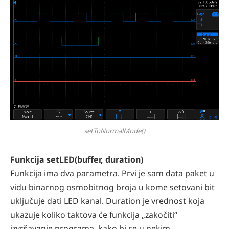
setToNormalMode()
Funkcija setLED(buffer, duration)
Funkcija ima dva parametra. Prvi je sam data paket u
vidu binarnog osmobitnog broja u kome setovani bit
uključuje dati LED kanal. Duration je vrednost koja
ukazuje koliko taktova će funkcija „zakočiti“
izvršavanje programa, kako bi se u nekim