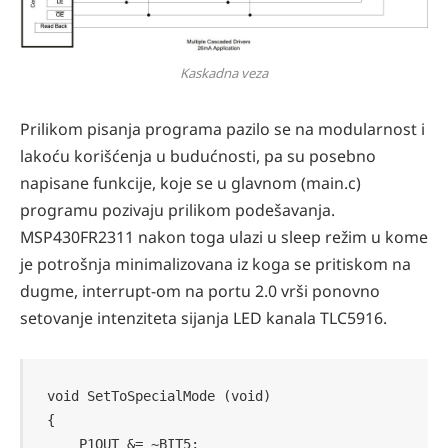
Kaskadna veza
Prilikom pisanja programa pazilo se na modularnost i
lakoću korišćenja u budućnosti, pa su posebno
napisane funkcije, koje se u glavnom (main.c)
programu pozivaju prilikom podešavanja.
MSP430FR2311 nakon toga ulazi u sleep režim u kome
je potrošnja minimalizovana iz koga se pritiskom na
dugme, interrupt-om na portu 2.0 vrši ponovno
setovanje intenziteta sijanja LED kanala TLC5916.
void SetToSpecialMode (void)

{

    P1OUT &= ~BIT5;
