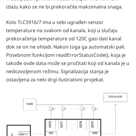
izlazu kako se ne bi prekoračila maksimalna snaga.
Kolo TLC5916/7 ima u sebi ugrađen senzor
temperature na svakom od kanala, koji u slučaju
prekoračenja temperature od 120C gasi dati kanal
dok se on ne ohladi. Nakon toga ga automatski pali.
Posebnom funkcijom readErrorStatusCode(), koja je
takođe ovde data može se pročitati koji od kanala je u
nedozvoljenom režimu. Signalizacija stanja je
ostavljena za neki drgi ilustrativni projekat.