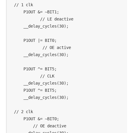
// 1 clk

    P1OUT &= ~BIT1;                         
           // LE deactive

    __delay_cycles(30);

    P1OUT |= BIT0;                          
            // OE active

    __delay_cycles(30);

    P1OUT ^= BIT5;                          
           // CLK

    __delay_cycles(30);

    P1OUT ^= BIT5;

    __delay_cycles(30);

// 2 clk

    P1OUT &= ~BIT0;                         
        // OE deactive
