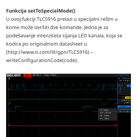
Funkcija setToSpecialMode()
U ovoj fukciji TLC5916 prelazi u specijalni režim u
kome može izvršiti dve komande. Jedna je za
podešavanje intenziteta sijanja LED kanala, koja se
kodira po originalnom datasheet-u
(http://www.ti.com/lit/gpn/TLC5916) –
writeConfigurationCode(code).