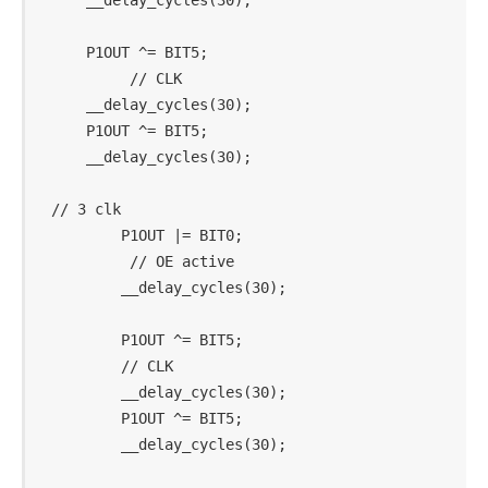
    __delay_cycles(30);

    P1OUT ^= BIT5;                          
         // CLK

    __delay_cycles(30);

    P1OUT ^= BIT5;

    __delay_cycles(30);

// 3 clk

        P1OUT |= BIT0;                      
         // OE active

        __delay_cycles(30);

        P1OUT ^= BIT5;                      
        // CLK

        __delay_cycles(30);

        P1OUT ^= BIT5;

        __delay_cycles(30);
