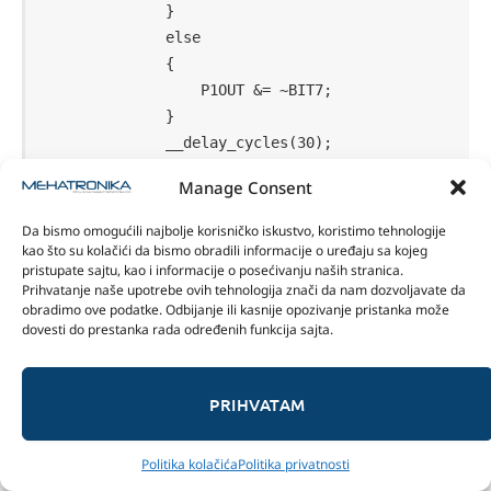
Manage Consent
Da bismo omogućili najbolje korisničko iskustvo, koristimo tehnologije
kao što su kolačići da bismo obradili informacije o uređaju sa kojeg
pristupate sajtu, kao i informacije o posećivanju naših stranica.
Prihvatanje naše upotrebe ovih tehnologija znači da nam dozvoljavate da
obradimo ove podatke. Odbijanje ili kasnije opozivanje pristanka može
dovesti do prestanka rada određenih funkcija sajta.
PRIHVATAM
Politika kolačića
Politika privatnosti