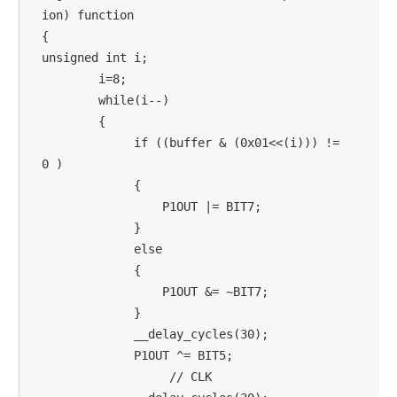
ion) function

{

unsigned int i;

        i=8;

        while(i--)

        {

             if ((buffer & (0x01<<(i))) != 
0 )

             {

                 P1OUT |= BIT7;

             }

             else

             {

                 P1OUT &= ~BIT7;

             }

             __delay_cycles(30);

             P1OUT ^= BIT5;                 
                  // CLK
