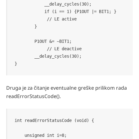
            __delay_cycles(30);

            if (i == 1) {P1OUT |= BIT1; }   
             // LE active

        }

        P1OUT &= ~BIT1;                     
             // LE deactive

        __delay_cycles(30);

}
Druga je za čitanje eventualne greške prilikom rada
readErrorStatusCode().
int readErrorStatusCode (void) {

    unsigned int i=8;
