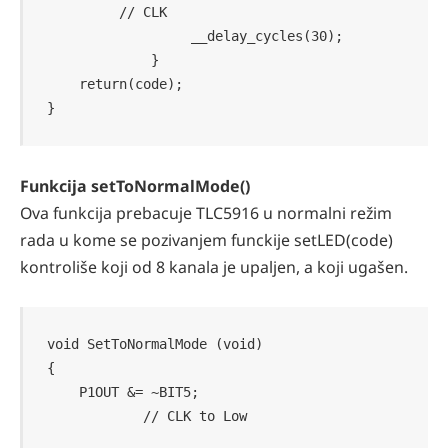
         // CLK

                  __delay_cycles(30);

             }

    return(code);

}
Funkcija setToNormalMode()
Ova funkcija prebacuje TLC5916 u normalni režim
rada u kome se pozivanjem funckije setLED(code)
kontroliše koji od 8 kanala je upaljen, a koji ugašen.
void SetToNormalMode (void)

{

    P1OUT &= ~BIT5;                         
            // CLK to Low
