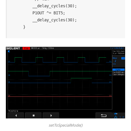
        __delay_cycles(30);

        P1OUT ^= BIT5;

        __delay_cycles(30);

setToSpecialMode()