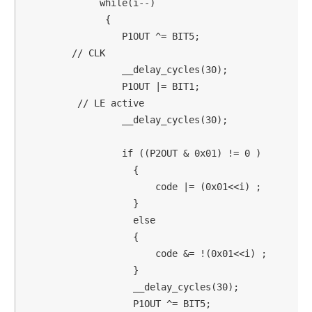
            while(i--)

             {

                P1OUT ^= BIT5;              
       // CLK

                __delay_cycles(30);

                P1OUT |= BIT1;              
        // LE active

                __delay_cycles(30);

                if ((P2OUT & 0x01) != 0 )

                  {

                      code |= (0x01<<i) ;

                  }

                  else

                  {

                      code &= !(0x01<<i) ;

                  }

                  __delay_cycles(30);

                  P1OUT ^= BIT5;            