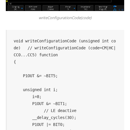
writeConfigurationCode(code)
void writeConfigurationCode (unsigned int co
de)   // writeConfigurationCode (code=CM|HC|
CC0...CC5) function

{

    P1OUT &= ~BIT5;

    unsigned int i;

        i=8;

        P1OUT &= ~BIT1;                     
             // LE deactive

        __delay_cycles(30);

        P1OUT |= BIT0;                      