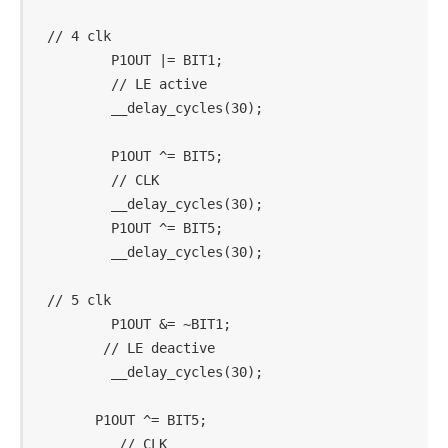
// 4 clk

        P1OUT |= BIT1;                      
        // LE active

        __delay_cycles(30);

        P1OUT ^= BIT5;                      
        // CLK

        __delay_cycles(30);

        P1OUT ^= BIT5;

        __delay_cycles(30);

// 5 clk

        P1OUT &= ~BIT1;                     
       // LE deactive

        __delay_cycles(30);

      P1OUT ^= BIT5;                        
         // CLK
