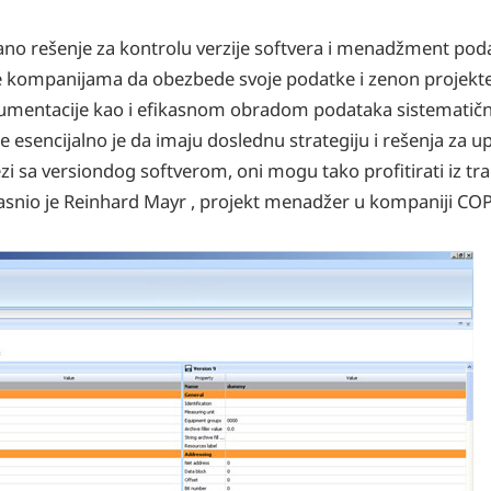
no rešenje za kontrolu verzije softvera i menadžment pod
 kompanijama da obezbede svoje podatke i zenon projekte
okumentacije kao i efikasnom obradom podataka sistematič
sencijalno je da imaju doslednu strategiju i rešenja za up
zi sa versiondog softverom, oni mogu tako profitirati iz tr
asnio je Reinhard Mayr , projekt menadžer u kompaniji CO