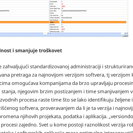
nost i smanjuje troškovet
 zahvaljujući standardizovanoj administraciji i strukturir
ana pretraga za najnovijom verzijom softvera, tj verzijom k
cima omogućava kompanijama da brzo upravljaju procesim
og stanja, njegovim brzim postizanjem i time smanjivanje
vodnih procesa raste time što se lako identifikuju željene i
išćenog softvera, proveravanjem da li je ta verzija i najnovij
omena njihovih projekata, podatka i aplikacija. „versiondog
i procesi zajedno. Svet u kome postoji raznolikost verzija 
teka i softverskih aplikacija mora optimalno interagovati“