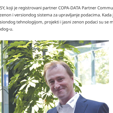
ESY, koji je registrovani partner COPA-DATA Partner Comm
a zenon i versiondog sistema za upravljanje podacima. Kada
iondog tehnologijom, projekti i jasni zenon podaci su se m
ndog-u.