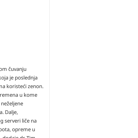
anom čuvanju
oja je poslednja
a koristeći zenon.
m vremena u kome
 neželjene
a. Dalje,
 serveri liče na
robota, opreme u
, dodaje dr. Tim