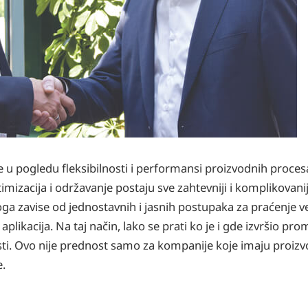
 u pogledu fleksibilnosti i performansi proizvodnih proces
timizacija i održavanje postaju sve zahtevniji i komplikovanij
ga zavise od jednostavnih i jasnih postupaka za praćenje v
likacija. Na taj način, lako se prati ko je i gde izvršio pro
isti. Ovo nije prednost samo za kompanije koje imaju proizvo
e.