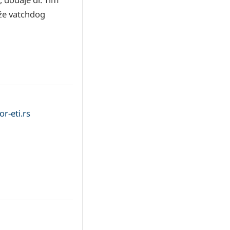
že vatchdog
r-eti.rs