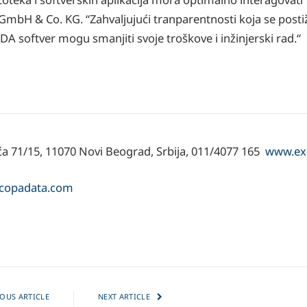
bH & Co. KG. “Zahvaljujući tranparentnosti koja se posti
 softver mogu smanjiti svoje troškove i inžinjerski rad.“
ća 71/15, 11070 Novi Beograd, Srbija, 011/4077 165
www.exo
.copadata.com
OUS ARTICLE
NEXT ARTICLE