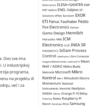
ELESA+GANTER
EMP
Elektromont
ENEL Valjevo
EP-
EMT elektro
EXOR
Solutions
ePlan
Eurocom
Festo
ETI
Fanuc
Faulhaber
Fox Electronics
Gamax
Hennlich
Gomo Design
ICM
Hidraulika
HMS
Electronics
INEA SR
ICOP
IvDam Process
INNOMOTICS
Control
Libre Computer
LattePanda
a. Ovo sve ima
Mean
magazinMehatronika
malina314
i. U industrijskoj
Well / ASIKO
Melco-Buda
Mikro
erzija programa,
Microsoft
Metronik
Kontrol
menu na projektu ili
Mitsubishi Electric
Milk-V
Momentum
National
dnju, već i za
Neofyton
Instruments
Neminik
NVIDIA
Orange Pi
PCBWay
Olimex
Raspberry Pi
Radxa
Pickering
Samsung
Recom
Rittal
Renishaw