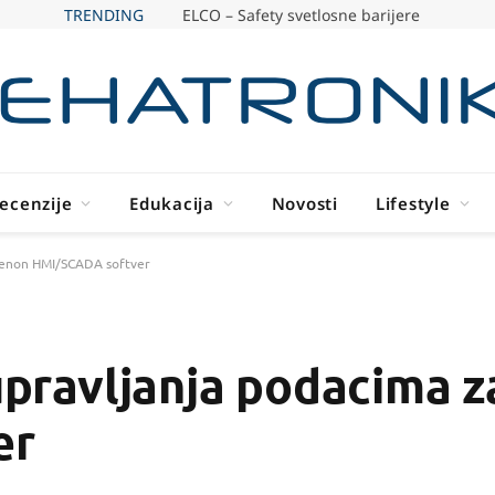
TRENDING
ELCO – Safety svetlosne barijere
ecenzije
Edukacija
Novosti
Lifestyle
a zenon HMI/SCADA softver
 upravljanja podacima 
er