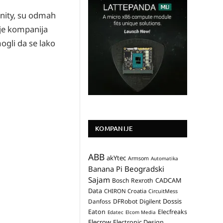
unity, su odmah
 je kompanija
ogli da se lako
KOMPANIJE
ABB
akYtec
Armsom
Automatika
Banana Pi
Beogradski
Sajam
CADCAM
Bosch Rexroth
Data
CHIRON Croatia
CircuitMess
Dossis
Danfoss
DFRobot
Digilent
Eaton
Elecfreaks
Edatec
Elcom Media
Elecrow
Electronic Design