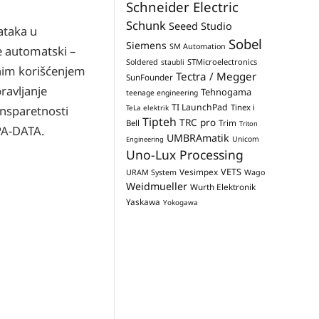
Schneider Electric
Schunk
Seeed Studio
ataka u
Sobel
Siemens
SM Automation
 automatski –
STMicroelectronics
Soldered
staubli
nim korišćenjem
Tectra / Megger
SunFounder
ravljanje
Tehnogama
teenage engineering
TI LaunchPad
Tinex i
TeLa elektrik
ansparetnosti
Tipteh
TRC pro
Trim
Bell
Triton
PA-DATA.
UMBRAmatik
Unicom
Engineering
Uno-Lux Processing
VETS
Vesimpex
URAM System
Wago
Weidmueller
Wurth Elektronik
Yaskawa
Yokogawa