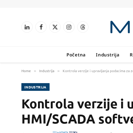
LinkedIn
Facebook
X
Instagram
Threads
(Twitter)
Početna
Industrija
R
Home
Industrija
Kontrola verzije i upravljanja podacima z
»
»
INDUSTRIJA
Kontrola verzije i
HMI/SCADA softv