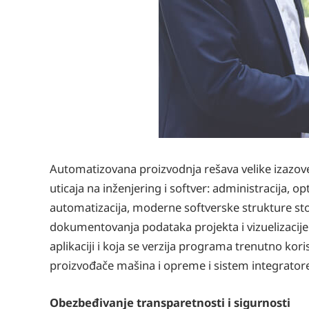
Automatizovana proizvodnja rešava velike izazove
uticaja na inženjering i softver: administracija, op
automatizacija, moderne softverske strukture sto
dokumentovanja podataka projekta i vizuelizacije ap
aplikaciji i koja se verzija programa trenutno kor
proizvođače mašina i opreme i sistem integrator
Obezbeđivanje transparetnosti i sigurnosti