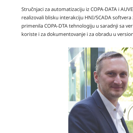
Stručnjaci za automatizaciju iz COPA-DATA i AUV
realizovali blisku interakciju HNI/SCADA softver
primenila COPA-DTA tehnologiju u saradnji sa vers
koriste i za dokumentovanje i za obradu u versio