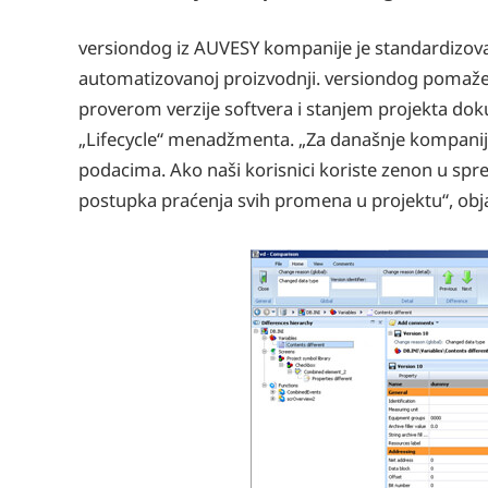
versiondog iz AUVESY kompanije je standardizova
automatizovanoj proizvodnji. versiondog pomaže
proverom verzije softvera i stanjem projekta d
„Lifecycle“ menadžmenta. „Za današnje kompanije e
podacima. Ako naši korisnici koriste zenon u spre
postupka praćenja svih promena u projektu“, obj