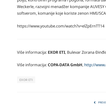
Weckerle, razvojni menadžer kompanije AUVESY Gm
softverom, komanije koje koriste zenon HMI/SCADA
https://www.youtube.com/watch?v=elZpErnTT14
Više informacija:
EXOR ETI
, Bulevar Zorana Đinđi
Više informacija:
COPA-DATA GmbH
,
http://www
EXOR ETI
PREVI