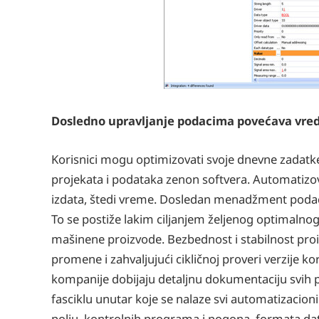
Dosledno upravljanje podacima povećava vred
Korisnici mogu optimizovati svoje dnevne zadatke
projekata i podataka zenon softvera. Automatizov
izdata, štedi vreme. Dosledan menadžment poda
To se postiže lakim ciljanjem željenog optimaln
mašinene proizvode. Bezbednost i stabilnost proiz
promene i zahvaljujući cikličnoj proveri verzije kor
kompanije dobijaju detaljnu dokumentaciju svih pr
fasciklu unutar koje se nalaze svi automatizacion
polju, kontrolnih programa i pogona, formata dato