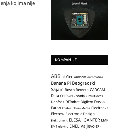
enja kojima nije
KOMPANIJE
ABB
akYtec
Armsom
Automatika
Banana Pi
Beogradski
Sajam
CADCAM
Bosch Rexroth
Data
CHIRON Croatia
CircuitMess
Dossis
Danfoss
DFRobot
Digilent
Eaton
Elecfreaks
Edatec
Elcom Media
Elecrow
Electronic Design
ELESA+GANTER
EMP
Elektromont
ENEL Valjevo
EP-
EMT elektro