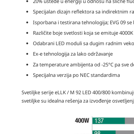
20% uštede u energiji u odnosu na slične fl
Specijalan dizajn reflektora sa indirektnim ra
Isporbana i testirana tehnologija; EVG 09 se
Različite boje svetlosti koja se emituje 4000K
Odabrani LED moduli sa dugim radnim veko
Ex-e tehnologija za lako održavanje
Za temperature ambijenta od -25°C pa sve do
Specijalna verzija po NEC standardima
Svetiljke serije eLLK / M 92 LED 400/800 kombinuj
svetiljke su idealna rešenja za izvođenje osvetlje