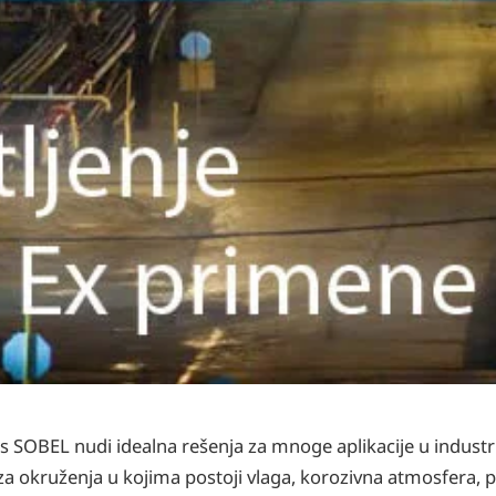
 SOBEL nudi idealna rešenja za mnoge aplikacije u industri
a za okruženja u kojima postoji vlaga, korozivna atmosfera,