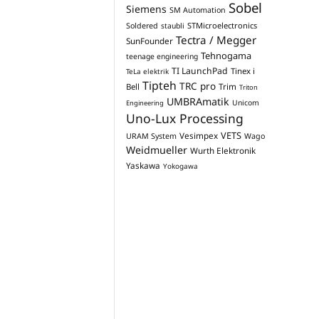
Sobel
Siemens
SM Automation
STMicroelectronics
Soldered
staubli
Tectra / Megger
SunFounder
Tehnogama
teenage engineering
TI LaunchPad
Tinex i
TeLa elektrik
Tipteh
TRC pro
Trim
Bell
Triton
UMBRAmatik
Unicom
Engineering
Uno-Lux Processing
VETS
Vesimpex
URAM System
Wago
Weidmueller
Wurth Elektronik
Yaskawa
Yokogawa