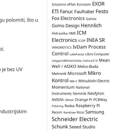
EXOR
Solutions
ePlan
Eurocom
Festo
ETI
Fanuc
Faulhaber
Fox Electronics
gu polomiti, što u
Gamax
Hennlich
Gomo Design
ICM
Hidraulika
HMS
Electronics
INEA SR
ICOP
IvDam Process
i.
INNOMOTICS
Control
Libre Computer
LattePanda
Mean
magazinMehatronika
malina314
Well / ASIKO
Melco-Buda
o je bez UV
Mikro
Microsoft
Metronik
Kontrol
Mitsubishi Electric
Milk-V
Momentum
National
Neofyton
Instruments
Neminik
NVIDIA
Orange Pi
PCBWay
Olimex
Raspberry Pi
Radxa
Pickering
industrijskim
Samsung
Recom
Rittal
Renishaw
Schneider Electric
Schunk
Seeed Studio