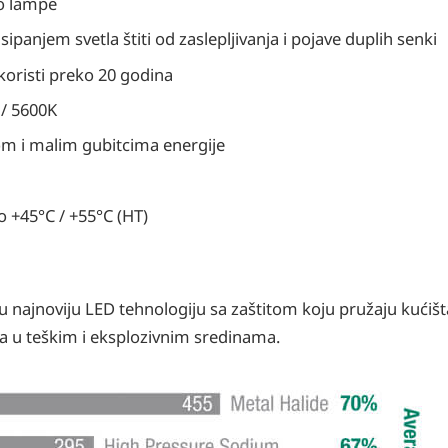
uo lampe
sipanjem svetla štiti od zaslepljivanja i pojave duplih senki
 koristi preko 20 godina
 / 5600K
m i malim gubitcima energije
 +45°C / +55°C (HT)
u najnoviju LED tehnologiju sa zaštitom koju pružaju kućišta
nja u teškim i eksplozivnim sredinama.