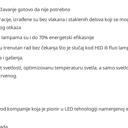
ržavanje gotovo da nije potrebno
cije, izrađene su bez vlakana i staklenih delova koji se mo
g otkaza
im lampama su i do 70% energetski efikasnije
trenutan rad bez čekanja što je slučaj kod HID ili fluo lamp
a i gašenja.
tet svetlosti, optimizovanu temperaturu svetla, a samo svetl
acrvenog.
zvod kompanije koja je pionir u LED tehnologiji namenjenoj 
rada