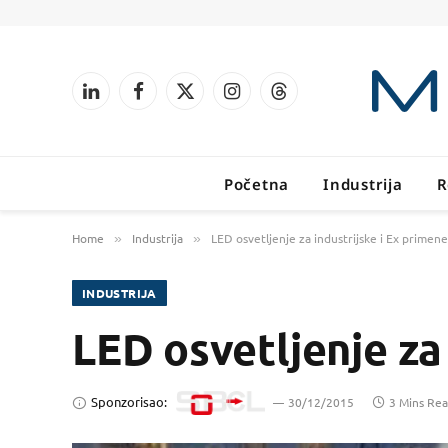
LinkedIn
Facebook
X
Instagram
Threads
(Twitter)
Početna
Industrija
R
Home
Industrija
LED osvetljenje za industrijske i Ex primene
»
»
INDUSTRIJA
LED osvetljenje za
Sponzorisao:
30/12/2015
3 Mins Re