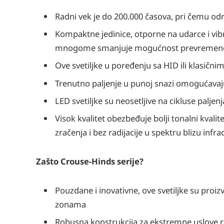
Radni vek je do 200.000 časova, pri čemu od
Kompaktne jedinice, otporne na udarce i vibra
mnogome smanjuje mogućnost prevremeno
Ove svetiljke u poređenju sa HID ili klasičn
Trenutno paljenje u punoj snazi omogućavaju 
LED svetiljke su neosetljive na cikluse paljenj
Visok kvalitet obezbeđuje bolji tonalni kvali
zračenja i bez radijacije u spektru blizu infr
Zašto Crouse-Hinds serije?
Pouzdane i inovativne, ove svetiljke su proi
zonama
Robusna konstrukcija za ekstremne uslove 