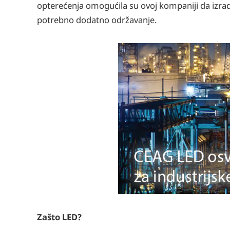
opterećenja omogućila su ovoj kompaniji da izrad
potrebno dodatno održavanje.
Zašto LED?