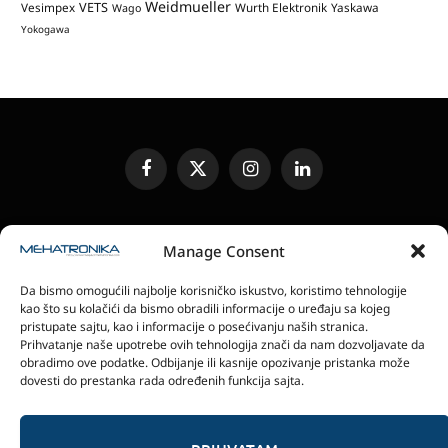
Weidmueller
VETS
Vesimpex
Wurth Elektronik
Yaskawa
Wago
Yokogawa
Facebook
X
Instagram
LinkedIn
(Twitter)
UREĐIVAČKA POLITIKA
KONTAKT
MEDIA KIT
Manage Consent
SLANJE JEDINICA ZA RECENZIJU
PRETPLATA
Da bismo omogućili najbolje korisničko iskustvo, koristimo tehnologije
ELEKTRONSKA IZDANJA
POLITIKA PRIVATNOSTI
kao što su kolačići da bismo obradili informacije o uređaju sa kojeg
POLITIKA KOLAČIĆA
pristupate sajtu, kao i informacije o posećivanju naših stranica.
Prihvatanje naše upotrebe ovih tehnologija znači da nam dozvoljavate da
obradimo ove podatke. Odbijanje ili kasnije opozivanje pristanka može
magazin Mehatronika - Agencija “Gomo Design”
dovesti do prestanka rada određenih funkcija sajta.
Stanoja Glavaša 37, 26300 Vršac, Serbia
+381 60 0171 273
© 2026 magazin Mehatronika by Gomo Design.