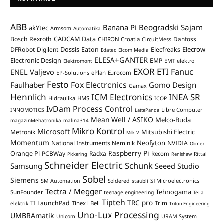
ABB
Banana Pi
Beogradski Sajam
akYtec
Armsom
Automatika
CADCAM Data
Bosch Rexroth
Danfoss
CHIRON Croatia
CircuitMess
Dossis
Elecrow
DFRobot
Digilent
Eaton
Elecfreaks
Edatec
Elcom Media
ELESA+GANTER
Electronic Design
EMP
Elektromont
EMT elektro
EXOR ETI
Fanuc
ENEL Valjevo
EP-Solutions
ePlan
Eurocom
Festo
Fox Electronics
Faulhaber
Gomo Design
Gamax
Hennlich
ICM Electronics
INEA SR
Hidraulika
HMS
ICOP
IvDam Process Control
Libre Computer
INNOMOTICS
LattePanda
Mean Well / ASIKO
Melco-Buda
magazinMehatronika
malina314
Mikro Kontrol
Microsoft
Mitsubishi Electric
Metronik
Milk-V
Momentum
Neofyton
National Instruments
Neminik
NVIDIA
Olimex
Raspberry Pi
Orange Pi
PCBWay
Radxa
Recom
Rittal
Pickering
Renishaw
Schneider Electric
Schunk
Samsung
Seeed Studio
Sobel
Siemens
STMicroelectronics
SM Automation
Soldered
staubli
Tectra / Megger
Tehnogama
SunFounder
teenage engineering
TeLa
Tipteh
TRC pro
TI LaunchPad
Trim
Tinex i Bell
elektrik
Triton Engineering
Uno-Lux Processing
UMBRAmatik
Unicom
URAM System