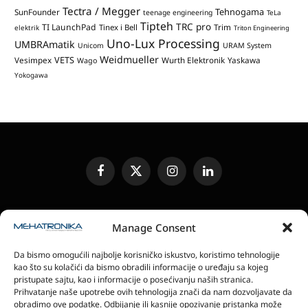
Tectra / Megger
Tehnogama
SunFounder
teenage engineering
TeLa
Tipteh
TRC pro
TI LaunchPad
Trim
Tinex i Bell
elektrik
Triton Engineering
Uno-Lux Processing
UMBRAmatik
Unicom
URAM System
Weidmueller
VETS
Vesimpex
Wurth Elektronik
Yaskawa
Wago
Yokogawa
Facebook
X
Instagram
LinkedIn
(Twitter)
UREĐIVAČKA POLITIKA
KONTAKT
MEDIA KIT
Manage Consent
SLANJE JEDINICA ZA RECENZIJU
PRETPLATA
Da bismo omogućili najbolje korisničko iskustvo, koristimo tehnologije
ELEKTRONSKA IZDANJA
POLITIKA PRIVATNOSTI
kao što su kolačići da bismo obradili informacije o uređaju sa kojeg
POLITIKA KOLAČIĆA
pristupate sajtu, kao i informacije o posećivanju naših stranica.
Prihvatanje naše upotrebe ovih tehnologija znači da nam dozvoljavate da
obradimo ove podatke. Odbijanje ili kasnije opozivanje pristanka može