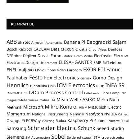
KOMPANIJE
ABB
Banana Pi
Beogradski Sajam
akYtec
Armsom
Automatika
CADCAM Data
Bosch Rexroth
Danfoss
CHIRON Croatia
CircuitMess
Dossis
Elecrow
DFRobot
Digilent
Eaton
Elecfreaks
Edatec
Elcom Media
ELESA+GANTER
Electronic Design
EMP
Elektromont
EMT elektro
EXOR ETI
Fanuc
ENEL Valjevo
EP-Solutions
ePlan
Eurocom
Festo
Fox Electronics
Faulhaber
Gomo Design
Gamax
Hennlich
ICM Electronics
INEA SR
Hidraulika
HMS
ICOP
IvDam Process Control
Libre Computer
INNOMOTICS
LattePanda
Mean Well / ASIKO
Melco-Buda
magazinMehatronika
malina314
Mikro Kontrol
Microsoft
Mitsubishi Electric
Metronik
Milk-V
Momentum
Neofyton
National Instruments
Neminik
NVIDIA
Olimex
Raspberry Pi
Orange Pi
PCBWay
Radxa
Recom
Rittal
Pickering
Renishaw
Schneider Electric
Schunk
Samsung
Seeed Studio
Sobel
Siemens
STMicroelectronics
SM Automation
Soldered
staubli