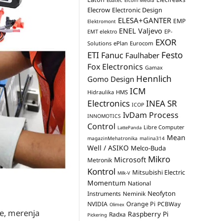
Edatec
Elcom Media
Elecrow
Electronic Design
ELESA+GANTER
EMP
Elektromont
ENEL Valjevo
EP-
EMT elektro
EXOR
Solutions
ePlan
Eurocom
Festo
ETI
Fanuc
Faulhaber
Fox Electronics
Gamax
Hennlich
Gomo Design
ICM
Hidraulika
HMS
Electronics
INEA SR
ICOP
IvDam Process
INNOMOTICS
Control
Libre Computer
LattePanda
Mean
magazinMehatronika
malina314
Well / ASIKO
Melco-Buda
Mikro
Microsoft
Metronik
Kontrol
Mitsubishi Electric
Milk-V
Momentum
National
Neofyton
Instruments
Neminik
NVIDIA
Orange Pi
PCBWay
Olimex
je, merenja
Raspberry Pi
Radxa
Pickering