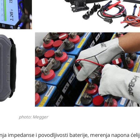
photo: Megger
a impedanse i povodljivosti baterije, merenja napona ćeli