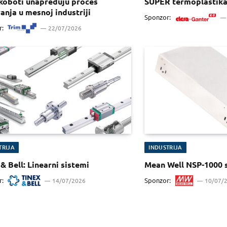
koboti unapređuju proces
SUPER termoplastik
anja u mesnoj industriji
Sponzor:
r:
22/07/2026
TRIJA
INDUSTRIJA
& Bell: Linearni sistemi
Mean Well NSP-1000 s
r:
Sponzor:
14/07/2026
10/07/