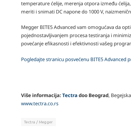
temperature ćelije, merenja otpora između ćelija,
meriti i snimati DC napone do 1000 V, naizmenič
Megger BITE5 Advanced vam omogućava da optimiz
pojednostavljivanjem procesa testiranja i minimi
povećanje efikasnosti i efektivnosti vašeg progra
Pogledajte stranicu posvećenu BITE5 Advanced p
Više informacija:
Tectra
doo Beograd
, Begejsk
www.tectra.co.rs
Tectra / Megger