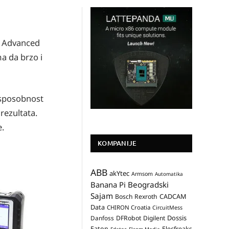
5 Advanced
a da brzo i
 sposobnost
rezultata.
e.
KOMPANIJE
ABB
akYtec
Armsom
Automatika
Banana Pi
Beogradski
Sajam
CADCAM
Bosch Rexroth
Data
CHIRON Croatia
CircuitMess
Dossis
Danfoss
DFRobot
Digilent
Eaton
Elecfreaks