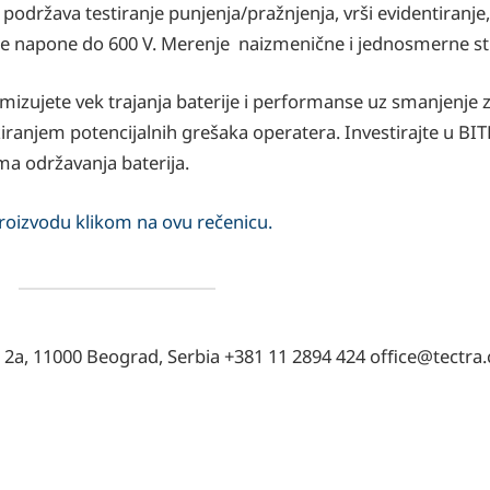
 podržava testiranje punjenja/pražnjenja, vrši evidentiranj
ne napone do 600 V. Merenje naizmenične i jednosmerne st
ujete vek trajanja baterije i performanse uz smanjenje z
ziranjem potencijalnih grešaka operatera. Investirajte u BI
ma održavanja baterija.
roizvodu klikom na ovu rečenicu.
a 2a, 11000 Beograd, Serbia +381 11 2894 424 ofﬁce@tectra.c