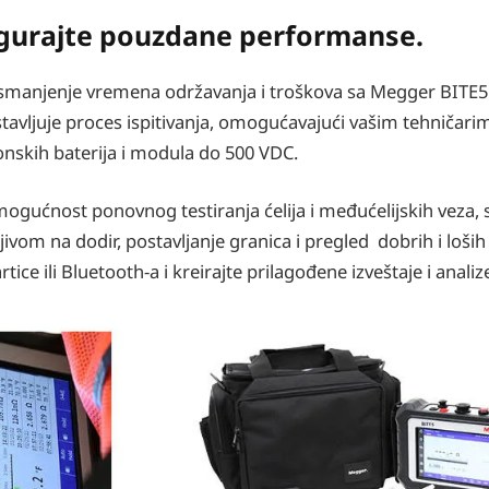
osigurajte pouzdane performanse.
uz smanjenje vremena održavanja i troškova sa Megger BITE
stavljuje proces ispitivanja, omogućavajući vašim tehničarim
jonskih baterija i modula do 500 VDC.
mogućnost ponovnog testiranja ćelija i međućelijskih veza,
ivom na dodir, postavljanje granica i pregled dobrih i loših 
ce ili Bluetooth-a i kreirajte prilagođene izveštaje i analiz