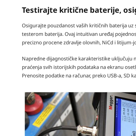
Testirajte kritične baterije, 
Osigurajte pouzdanost vaših kritičnih baterija 
testerom baterija. Ovaj intuitivan uređaj pojedno
precizno procene zdravlje olovnih, NiCd i litijum-
Napredne dijagnostičke karakteristike uključuju 
praćenja svih istorijskih podataka na ekranu osetlj
Prenosite podatke na računar, preko USB-a, SD karti