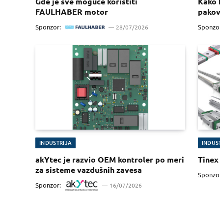
Gde je sve moguće koristiti
Kako 
FAULHABER motor
pakov
Sponzor:
Sponzo
28/07/2026
INDUSTRIJA
INDUS
akYtec je razvio OEM kontroler po meri
Tinex 
za sisteme vazdušnih zavesa
Sponzo
Sponzor:
16/07/2026