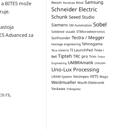
Samsung
e, a BITE5 može
Recom
Rittal
Renishaw
Schneider Electric
ruje.
Schunk
Seeed Studio
Sobel
Siemens
SM Automation
astoja
STMicroelectronics
Soldered
staubli
TE5 Advanced za
Tectra / Megger
SunFounder
Tehnogama
teenage engineering
TI LaunchPad
Tinex i
TeLa elektrik
Tipteh
TRC pro
Trim
Bell
Triton
UMBRAmatik
Unicom
Engineering
Uno-Lux Processing
VETS
Vesimpex
URAM System
Wago
Weidmueller
Wurth Elektronik
Yaskawa
Yokogawa
o.rs,