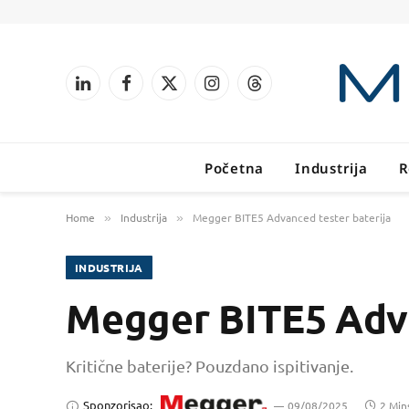
LinkedIn
Facebook
X
Instagram
Threads
(Twitter)
Početna
Industrija
R
Home
Industrija
Megger BITE5 Advanced tester baterija
»
»
INDUSTRIJA
Megger BITE5 Adva
Kritične baterije? Pouzdano ispitivanje.
Sponzorisao:
09/08/2025
2 Min