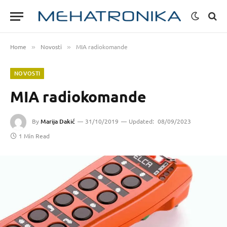
Home
Novosti
MIA radiokomande
»
»
NOVOSTI
MIA radiokomande
By
Marija Dakić
31/10/2019
Updated:
08/09/2023
1 Min Read