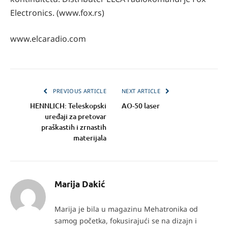
Electronics. (www.fox.rs)
www.elcaradio.com
PREVIOUS ARTICLE
NEXT ARTICLE
HENNLICH: Teleskopski
AO-50 laser
uređaji za pretovar
praškastih i zrnastih
materijala
Marija Dakić
Marija je bila u magazinu Mehatronika od
samog početka, fokusirajući se na dizajn i