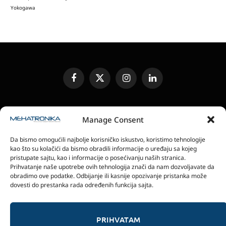
Yokogawa
Facebook
X
Instagram
LinkedIn
(Twitter)
UREĐIVAČKA POLITIKA
KONTAKT
MEDIA KIT
Manage Consent
SLANJE JEDINICA ZA RECENZIJU
PRETPLATA
Da bismo omogućili najbolje korisničko iskustvo, koristimo tehnologije
ELEKTRONSKA IZDANJA
POLITIKA PRIVATNOSTI
kao što su kolačići da bismo obradili informacije o uređaju sa kojeg
POLITIKA KOLAČIĆA
pristupate sajtu, kao i informacije o posećivanju naših stranica.
Prihvatanje naše upotrebe ovih tehnologija znači da nam dozvoljavate da
obradimo ove podatke. Odbijanje ili kasnije opozivanje pristanka može
magazin Mehatronika - Agencija “Gomo Design”
dovesti do prestanka rada određenih funkcija sajta.
Stanoja Glavaša 37, 26300 Vršac, Serbia
+381 60 0171 273
© 2026 magazin Mehatronika by Gomo Design.
PRIHVATAM