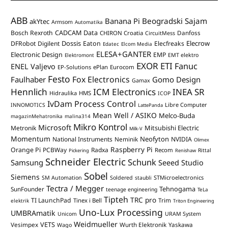
ABB
Banana Pi
Beogradski Sajam
akYtec
Armsom
Automatika
CADCAM Data
Bosch Rexroth
Danfoss
CHIRON Croatia
CircuitMess
Dossis
Elecrow
DFRobot
Digilent
Eaton
Elecfreaks
Edatec
Elcom Media
ELESA+GANTER
Electronic Design
EMP
Elektromont
EMT elektro
EXOR ETI
Fanuc
ENEL Valjevo
EP-Solutions
ePlan
Eurocom
Festo
Fox Electronics
Faulhaber
Gomo Design
Gamax
Hennlich
ICM Electronics
INEA SR
Hidraulika
HMS
ICOP
IvDam Process Control
Libre Computer
INNOMOTICS
LattePanda
Mean Well / ASIKO
Melco-Buda
magazinMehatronika
malina314
Mikro Kontrol
Microsoft
Mitsubishi Electric
Metronik
Milk-V
Momentum
Neofyton
National Instruments
Neminik
NVIDIA
Olimex
Raspberry Pi
Orange Pi
PCBWay
Radxa
Recom
Rittal
Pickering
Renishaw
Schneider Electric
Schunk
Samsung
Seeed Studio
Sobel
Siemens
STMicroelectronics
SM Automation
Soldered
staubli
Tectra / Megger
Tehnogama
SunFounder
teenage engineering
TeLa
Tipteh
TRC pro
TI LaunchPad
Trim
Tinex i Bell
elektrik
Triton Engineering
Uno-Lux Processing
UMBRAmatik
Unicom
URAM System
Weidmueller
VETS
Vesimpex
Wurth Elektronik
Yaskawa
Wago