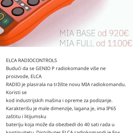
ELCA RADIOCONTROLS
Budući da se GENIO P radiokomande više ne
proizvode, ELCA
RADIO je plasirala na tržište novu MIA radiokomandu.
Koristi se
kod industrijskih mašina i opreme za podizanje.
Karakterišu je male dimenzije, lagana je, ima IP65
zaštitu i litijumsku
bateriju koja može da obezbedi do 40 sati rada u
kontinuitetu. Distributer ELCA radiokomandi je Fox