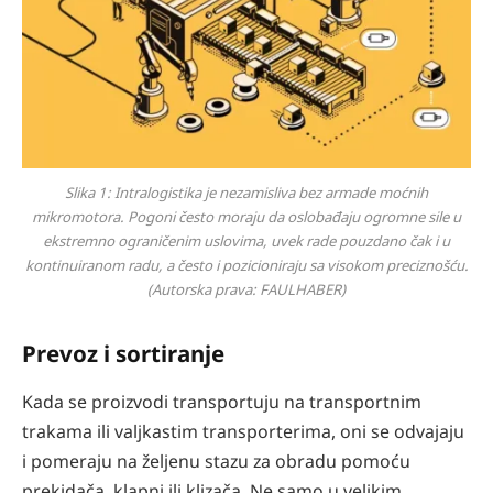
Slika 1: Intralogistika je nezamisliva bez armade moćnih
mikromotora. Pogoni često moraju da oslobađaju ogromne sile u
ekstremno ograničenim uslovima, uvek rade pouzdano čak i u
kontinuiranom radu, a često i pozicioniraju sa visokom preciznošću.
(Autorska prava: FAULHABER)
Prevoz i sortiranje
Kada se proizvodi transportuju na transportnim
trakama ili valjkastim transporterima, oni se odvajaju
i pomeraju na željenu stazu za obradu pomoću
prekidača, klapni ili klizača. Ne samo u velikim