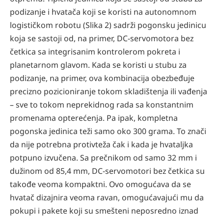
podizanje i hvatača koji se koristi na autonomnom
logističkom robotu (Slika 2) sadrži pogonsku jedinicu
koja se sastoji od, na primer, DC-servomotora bez
četkica sa integrisanim kontrolerom pokreta i
planetarnom glavom. Kada se koristi u stubu za
podizanje, na primer, ova kombinacija obezbeđuje
precizno pozicioniranje tokom skladištenja ili vađenja
– sve to tokom neprekidnog rada sa konstantnim
promenama opterećenja. Pa ipak, kompletna
pogonska jedinica teži samo oko 300 grama. To znači
da nije potrebna protivteža čak i kada je hvataljka
potpuno izvučena. Sa prečnikom od samo 32 mm i
dužinom od 85,4 mm, DC-servomotori bez četkica su
takođe veoma kompaktni. Ovo omogućava da se
hvatač dizajnira veoma ravan, omogućavajući mu da
pokupi i pakete koji su smešteni neposredno iznad