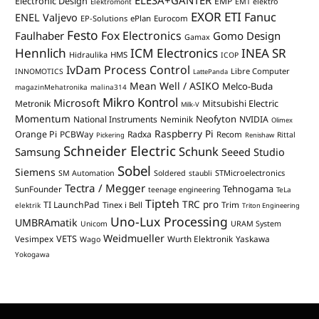
ELESA+GANTER
Electronic Design
EMP
Elektromont
EMT elektro
EXOR ETI
Fanuc
ENEL Valjevo
EP-Solutions
ePlan
Eurocom
Festo
Fox Electronics
Faulhaber
Gomo Design
Gamax
Hennlich
ICM Electronics
INEA SR
Hidraulika
HMS
ICOP
IvDam Process Control
Libre Computer
INNOMOTICS
LattePanda
Mean Well / ASIKO
Melco-Buda
magazinMehatronika
malina314
Mikro Kontrol
Microsoft
Mitsubishi Electric
Metronik
Milk-V
Momentum
Neofyton
National Instruments
Neminik
NVIDIA
Olimex
Raspberry Pi
Orange Pi
PCBWay
Radxa
Recom
Rittal
Pickering
Renishaw
Schneider Electric
Schunk
Samsung
Seeed Studio
Sobel
Siemens
STMicroelectronics
SM Automation
Soldered
staubli
Tectra / Megger
Tehnogama
SunFounder
teenage engineering
TeLa
Tipteh
TRC pro
TI LaunchPad
Trim
Tinex i Bell
elektrik
Triton Engineering
Uno-Lux Processing
UMBRAmatik
Unicom
URAM System
Weidmueller
VETS
Vesimpex
Wurth Elektronik
Yaskawa
Wago
Yokogawa