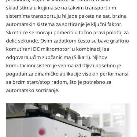
skladištima u kojima se na takvim transportnim
sistemima transportuju hiljade paketa na sat, brzina
automatskih sistema za sortiranje je ključni faktor.
Skretnice se moraju pomeriti u tačno pravi položaj za
delić sekunde. Ovim zadatkom često se bave grafitno
komutirani DC mikromotori u kombinaciji sa
odgovarajućim zupčanicima (Slika 1). Njihov
komutacioni sistem je veoma izdržljiv i posebno je
pogodan za dinamičke aplikacije visokih performansi
sa brzim start/stop radom, što je potrebno za
automatsko sortiranje.