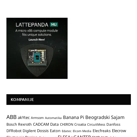
KOMPANIJE
ABB
Banana Pi
Beogradski Sajam
akYtec
Armsom
Automatika
CADCAM Data
Bosch Rexroth
Danfoss
CHIRON Croatia
CircuitMess
Dossis
Elecrow
DFRobot
Digilent
Eaton
Elecfreaks
Edatec
Elcom Media