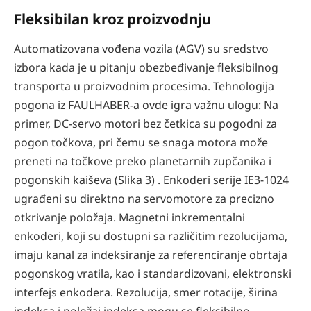
Fleksibilan kroz proizvodnju
Automatizovana vođena vozila (AGV) su sredstvo
izbora kada je u pitanju obezbeđivanje fleksibilnog
transporta u proizvodnim procesima. Tehnologija
pogona iz FAULHABER-a ovde igra važnu ulogu: Na
primer, DC-servo motori bez četkica su pogodni za
pogon točkova, pri čemu se snaga motora može
preneti na točkove preko planetarnih zupčanika i
pogonskih kaiševa (Slika 3) . Enkoderi serije IE3-1024
ugrađeni su direktno na servomotore za precizno
otkrivanje položaja. Magnetni inkrementalni
enkoderi, koji su dostupni sa različitim rezolucijama,
imaju kanal za indeksiranje za referenciranje obrtaja
pogonskog vratila, kao i standardizovani, elektronski
interfejs enkodera. Rezolucija, smer rotacije, širina