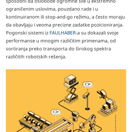
sposobni da oslobode ogromne sile u ekstremno
ograničenim uslovima, pouzdano rade i u
kontinuiranom ili stop-and-go režimu, a često moraju
da obavljaju i veoma precizne zadatke pozicioniranja.
Pogonski sistemi iz
FAULHABER
-a su dokazali svoje
performanse u mnogim različitim primenama, od
sortiranja preko transporta do širokog spektra
različitih robotskih rešenja.