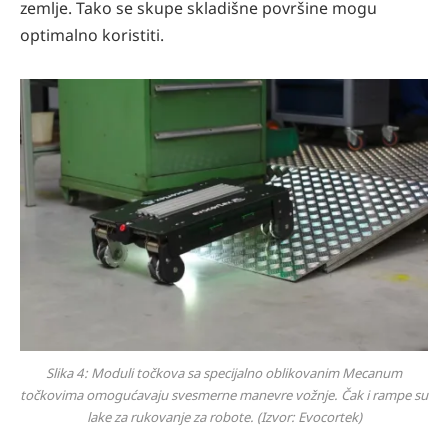
zemlje. Tako se skupe skladišne površine mogu
optimalno koristiti.
Slika 4: Moduli točkova sa specijalno oblikovanim Mecanum
točkovima omogućavaju svesmerne manevre vožnje. Čak i rampe su
lake za rukovanje za robote. (Izvor: Evocortek)