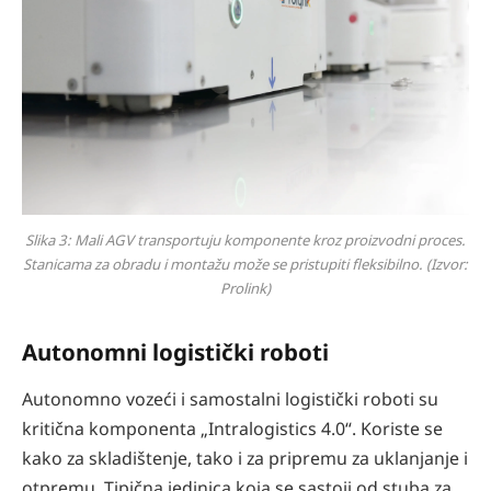
Slika 3: Mali AGV transportuju komponente kroz proizvodni proces.
Stanicama za obradu i montažu može se pristupiti fleksibilno. (Izvor:
Prolink)
Autonomni logistički roboti
Autonomno vozeći i samostalni logistički roboti su
kritična komponenta „Intralogistics 4.0“. Koriste se
kako za skladištenje, tako i za pripremu za uklanjanje i
otpremu. Tipična jedinica koja se sastoji od stuba za