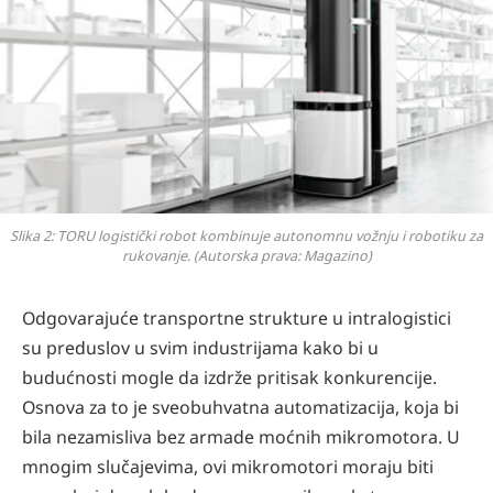
Slika 2: TORU logistički robot kombinuje autonomnu vožnju i robotiku za
rukovanje. (Autorska prava: Magazino)
Odgovarajuće transportne strukture u intralogistici
su preduslov u svim industrijama kako bi u
budućnosti mogle da izdrže pritisak konkurencije.
Osnova za to je sveobuhvatna automatizacija, koja bi
bila nezamisliva bez armade moćnih mikromotora. U
mnogim slučajevima, ovi mikromotori moraju biti