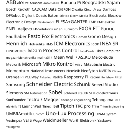
ABB
Banana Pi
Beogradski Sajam
akYtec
Armsom
Automatika
CADCAM Data
Bosch Rexroth
Danfoss
CHIRON Croatia
CircuitMess
Dossis
Elecrow
DFRobot
Digilent
Eaton
Elecfreaks
Edatec
Elcom Media
ELESA+GANTER
Electronic Design
EMP
Elektromont
EMT elektro
EXOR ETI
Fanuc
ENEL Valjevo
EP-Solutions
ePlan
Eurocom
Festo
Fox Electronics
Faulhaber
Gomo Design
Gamax
Hennlich
ICM Electronics
INEA SR
Hidraulika
HMS
ICOP
IvDam Process Control
Libre Computer
INNOMOTICS
LattePanda
Mean Well / ASIKO
Melco-Buda
magazinMehatronika
malina314
Mikro Kontrol
Microsoft
Mitsubishi Electric
Metronik
Milk-V
Momentum
Neofyton
National Instruments
Neminik
NVIDIA
Olimex
Raspberry Pi
Orange Pi
PCBWay
Radxa
Recom
Rittal
Pickering
Renishaw
Schneider Electric
Schunk
Samsung
Seeed Studio
Sobel
Siemens
STMicroelectronics
SM Automation
Soldered
staubli
Tectra / Megger
Tehnogama
SunFounder
teenage engineering
TeLa
Tipteh
TRC pro
TI LaunchPad
Trim
Tinex i Bell
elektrik
Triton Engineering
Uno-Lux Processing
UMBRAmatik
Unicom
URAM System
Weidmueller
VETS
Vesimpex
Wurth Elektronik
Yaskawa
Wago
Yokogawa