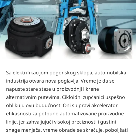
Sa elektriﬁkacijom pogonskog sklopa, automobilska
industrija otvara nova poglavlja. Vreme je da se
napuste stare staze u proizvodnji i krene
alternativnim putevima. Cikloidni zupčanici uspešno
oblikuju ovu budućnost. Oni su pravi akcelerator
eﬁkasnosti za potpuno automatizovane proizvodne
linije, jer zahvaljujući visokoj preciznosti i gustini
snage menjača, vreme obrade se skraćuje, poboljšati