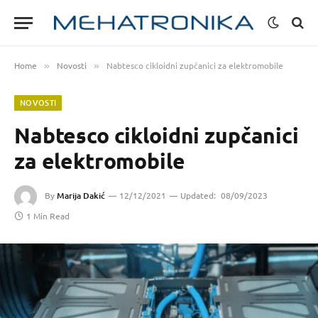
Home
Novosti
Nabtesco cikloidni zupčanici za elektromobile
»
»
NOVOSTI
Nabtesco cikloidni zupčanici
za elektromobile
By
Marija Dakić
12/12/2021
Updated:
08/09/2023
1 Min Read