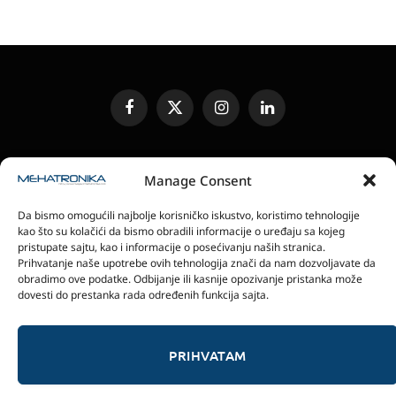
Facebook
X
Instagram
LinkedIn
(Twitter)
UREĐIVAČKA POLITIKA
KONTAKT
MEDIA KIT
Manage Consent
SLANJE JEDINICA ZA RECENZIJU
PRETPLATA
Da bismo omogućili najbolje korisničko iskustvo, koristimo tehnologije
ELEKTRONSKA IZDANJA
POLITIKA PRIVATNOSTI
kao što su kolačići da bismo obradili informacije o uređaju sa kojeg
POLITIKA KOLAČIĆA
pristupate sajtu, kao i informacije o posećivanju naših stranica.
Prihvatanje naše upotrebe ovih tehnologija znači da nam dozvoljavate da
obradimo ove podatke. Odbijanje ili kasnije opozivanje pristanka može
magazin Mehatronika - Agencija “Gomo Design”
dovesti do prestanka rada određenih funkcija sajta.
Stanoja Glavaša 37, 26300 Vršac, Serbia
+381 60 0171 273
© 2026 magazin Mehatronika by Gomo Design.
PRIHVATAM