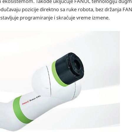
m ekosistemom. Takođe uključuje FANUC tehnologiju dugme
učavaju pozicije direktno sa ruke robota, bez držanja FA
stavljuje programiranje i skraćuje vreme izmene.