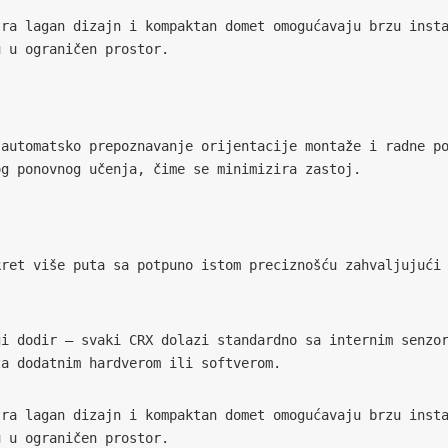
tra lagan dizajn i kompaktan domet omogućavaju brzu insta
u u ograničen prostor.
 
automatsko prepoznavanje orijentacije montaže i radne p
og ponovnog učenja, čime se minimizira zastoj.
ret više puta sa potpuno istom preciznošću zahvaljujući 
gi dodir – svaki CRX dolazi standardno sa internim senzo
za dodatnim hardverom ili softverom.
tra lagan dizajn i kompaktan domet omogućavaju brzu insta
u u ograničen prostor.