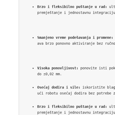
Brzo i fleksibilno puštanje u rad:
 ul
premještanje i jednostavnu integracij
Smanjeno vreme podešavanja i promene:
ava brzo ponovno aktiviranje bez ručn
Visoka ponovljivost:
 ponovite isti pok
do ±0,02 mm.
Osećaj dodira i sile:
 iskoristite bla
ući robotu osećaj dodira bez potrebe 
Brzo i fleksibilno puštanje u rad:
 ul
premještanje i jednostavnu integracij