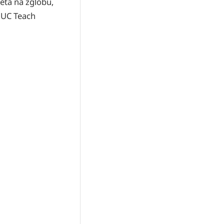
ta na zglobu,
NUC Teach