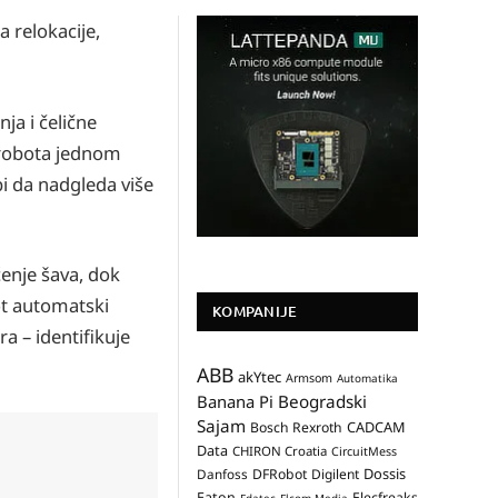
a relokacije,
a i čelične
 robota jednom
i da nadgleda više
enje šava, dok
ot automatski
KOMPANIJE
a – identifikuje
ABB
akYtec
Armsom
Automatika
Banana Pi
Beogradski
Sajam
CADCAM
Bosch Rexroth
Data
CHIRON Croatia
CircuitMess
Dossis
Danfoss
DFRobot
Digilent
Eaton
Elecfreaks