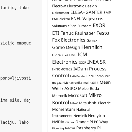
Edatec
Elcom Media
Elecrow
Electronic Design
laciju, lako 
ELESA+GANTER
EMP
Elektromont
ENEL Valjevo
EP-
EMT elektro
EXOR
Solutions
ePlan
Eurocom
Festo
ETI
Fanuc
Faulhaber
Fox Electronics
Gamax
ozicije omoguć
Hennlich
Gomo Design
ICM
Hidraulika
HMS
Electronics
INEA SR
ICOP
IvDam Process
INNOMOTICS
Control
Libre Computer
LattePanda
ponovljivosti 
Mean
magazinMehatronika
malina314
Well / ASIKO
Melco-Buda
Mikro
Microsoft
Metronik
rima sile, daj
Kontrol
Mitsubishi Electric
Milk-V
Momentum
National
Neofyton
Instruments
Neminik
NVIDIA
Orange Pi
PCBWay
laciju, lako 
Olimex
Raspberry Pi
Radxa
Pickering