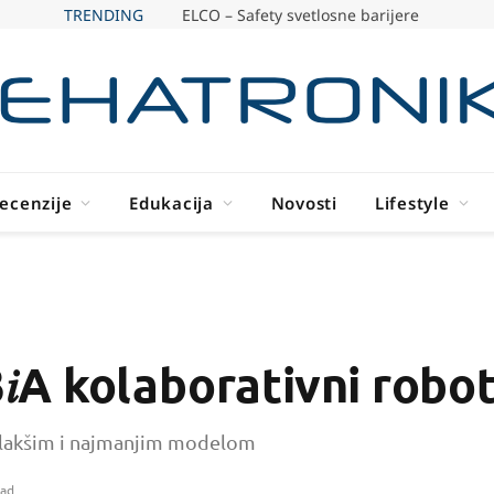
TRENDING
ELCO – Safety svetlosne barijere
ecenzije
Edukacija
Novosti
Lifestyle
A kolaborativni robo
ajlakšim i najmanjim modelom
ead