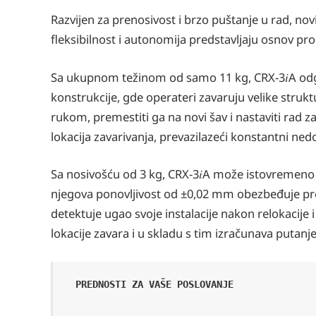
Razvijen za prenosivost i brzo puštanje u rad, nov
fleksibilnost i autonomija predstavljaju osnov pro
Sa ukupnom težinom od samo 11 kg, CRX-3𝑖A odgo
konstrukcije, gde operateri zavaruju velike str
rukom, premestiti ga na novi šav i nastaviti rad
lokacija zavarivanja, prevazilazeći konstantni ned
Sa nosivošću od 3 kg, CRX-3𝑖A može istovremeno 
njegova ponovljivost od ±0,02 mm obezbeđuje pr
detektuje ugao svoje instalacije nakon relokacije 
lokacije zavara i u skladu s tim izračunava putanje
PREDNOSTI ZA VAŠE POSLOVANJE