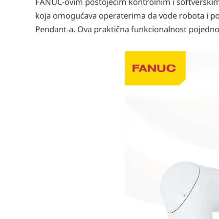
FANUC-ovim postojećim kontrolnim i softverski
koja omogućava operaterima da vode robota i pod
Pendant-a. Ova praktična funkcionalnost pojedno