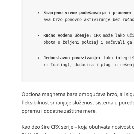
Smanjeno vreme podešavanja i promene:
ava brzo ponovno aktiviranje bez ručn
Ručno vođeno učenje:
 CRX može lako uč
obota u željeni položaj i sačuvali ga
Jednostavno povezivanje:
 lako integri
rm Tooling), dodacima i plug-in rešen
Opciona magnetna baza omogućava brzo, ali sigurn
fleksibilnost smanjuje složenost sistema u poređ
opremu i dodatne zaštitne mere.
Kao deo šire CRX serije – koja obuhvata nosivost 