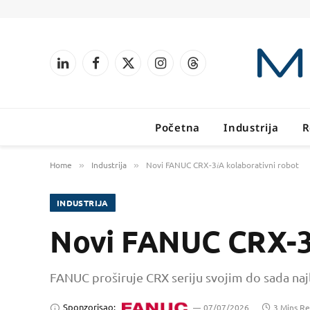
LinkedIn
Facebook
X
Instagram
Threads
(Twitter)
Početna
Industrija
R
Home
Industrija
Novi FANUC CRX-3𝑖A kolaborativni robot
»
»
INDUSTRIJA
Novi FANUC CRX-3
FANUC proširuje CRX seriju svojim do sada n
Sponzorisao:
07/07/2026
3 Mins R