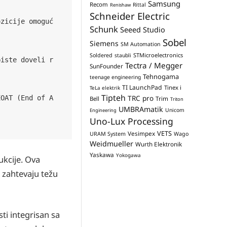
Samsung
Recom
Rittal
Renishaw
Schneider Electric
ozicije omoguć
Schunk
Seeed Studio
Sobel
Siemens
SM Automation
STMicroelectronics
Soldered
staubli
biste doveli r
Tectra / Megger
SunFounder
Tehnogama
teenage engineering
TI LaunchPad
Tinex i
TeLa elektrik
Tipteh
EOAT (End of A
TRC pro
Trim
Bell
Triton
UMBRAmatik
Unicom
Engineering
Uno-Lux Processing
VETS
Vesimpex
URAM System
Wago
Weidmueller
Wurth Elektronik
Yaskawa
Yokogawa
ukcije. Ova
 zahtevaju težu
ti integrisan sa