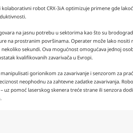
i kolaborativni robot CRX-3𝑖A optimizuje primene gde lakoć
duktivnosti.
vara na jasnu potrebu u sektorima kao što su brodogradnj
ukture na prostranim površinama. Operater može lako nositi
 za nekoliko sekundi. Ova mogućnost omogućava jednoj osob
ostatak kvalifikovanih zavarivača u Evropi.
manipulisati gorionikom za zavarivanje i senzorom za prać
eciznost neophodnu za zahtevne zadatke zavarivanja. Rob
i – uz pomoć laserskog skenera treće strane ili senzora dodir
.