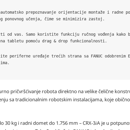
 automatsko prepoznavanje orijentacije montaže i radne p
og ponovnog učenja, čime se minimizira zastoj.
iti od vas. Samo koristite funkciju ručnog vođenja kako 
 na tabletu pomoću drag & drop funkcionalnosti.
šite periferne uređaje trećih strana sa FANUC odobrenim 
jima.
o pričvršćivanje robota direktno na velike čelične konstr
enju sa tradicionalnim robotskim instalacijama, koje obično
do 30 kg i radni domet do 1.756 mm – CRX-3𝑖A je u potpunos