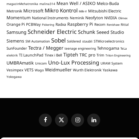
Mean Well / ASIKO
Melco-Buda
magazinMehatronika
malina314
Mikro Kontrol
Microsoft
Mitsubishi Electric
Metronik
Milk-V
Momentum
Neofyton
National Instruments
Neminik
NVIDIA
Olimex
Raspberry Pi
Orange Pi
PCBWay
Radxa
Recom
Rittal
Pickering
Renishaw
Schneider Electric
Schunk
Samsung
Seeed Studio
Sobel
Siemens
STMicroelectronics
SM Automation
Soldered
staubli
Tectra / Megger
Tehnogama
SunFounder
teenage engineering
TeLa
Tipteh
TRC pro
TI LaunchPad
Trim
Tinex i Bell
elektrik
Triton Engineering
Uno-Lux Processing
UMBRAmatik
Unicom
URAM System
Weidmueller
VETS
Vesimpex
Wurth Elektronik
Yaskawa
Wago
Yokogawa
Facebook
X
Instagram
LinkedIn
(Twitter)