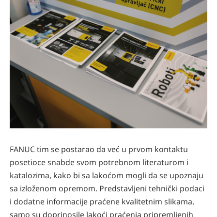
FANUC tim se postarao da već u prvom kontaktu
posetioce snabde svom potrebnom literaturom i
katalozima, kako bi sa lakoćom mogli da se upoznaju
sa izloženom opremom. Predstavljeni tehnički podaci
i dodatne informacije praćene kvalitetnim slikama,
samo su doprinosile lakoći praćenja pripremljenih