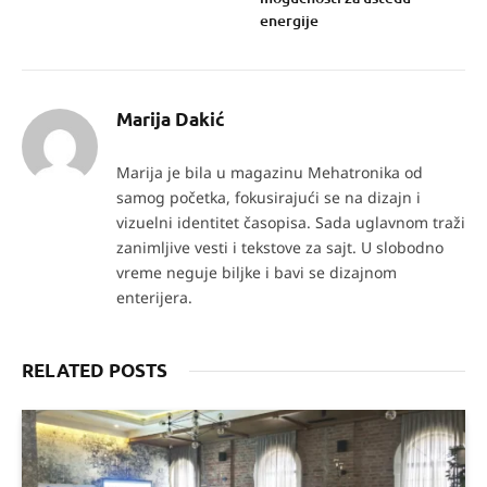
energije
Marija Dakić
Marija je bila u magazinu Mehatronika od
samog početka, fokusirajući se na dizajn i
vizuelni identitet časopisa. Sada uglavnom traži
zanimljive vesti i tekstove za sajt. U slobodno
vreme neguje biljke i bavi se dizajnom
enterijera.
RELATED POSTS