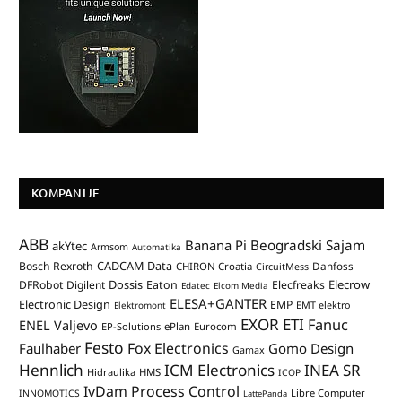
KOMPANIJE
ABB
Banana Pi
Beogradski Sajam
akYtec
Armsom
Automatika
CADCAM Data
Bosch Rexroth
Danfoss
CHIRON Croatia
CircuitMess
Dossis
Elecrow
DFRobot
Digilent
Eaton
Elecfreaks
Edatec
Elcom Media
ELESA+GANTER
Electronic Design
EMP
Elektromont
EMT elektro
EXOR ETI
Fanuc
ENEL Valjevo
EP-Solutions
ePlan
Eurocom
Festo
Fox Electronics
Faulhaber
Gomo Design
Gamax
Hennlich
ICM Electronics
INEA SR
Hidraulika
HMS
ICOP
IvDam Process Control
Libre Computer
INNOMOTICS
LattePanda