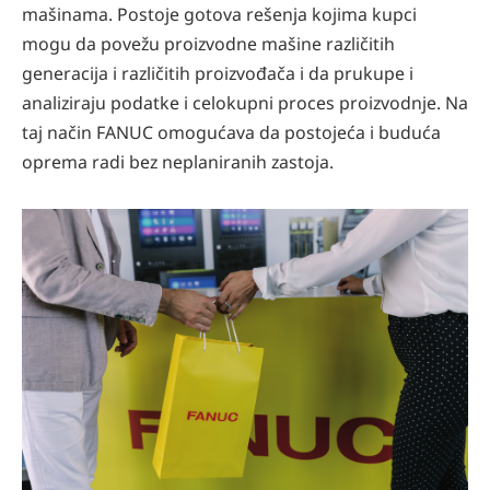
mašinama. Postoje gotova rešenja kojima kupci
mogu da povežu proizvodne mašine različitih
generacija i različitih proizvođača i da prukupe i
analiziraju podatke i celokupni proces proizvodnje. Na
taj način FANUC omogućava da postojeća i buduća
oprema radi bez neplaniranih zastoja.