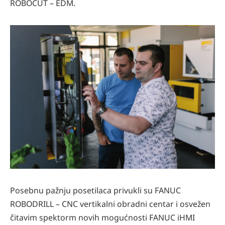
ROBOCUT – EDM.
Posebnu pažnju posetilaca privukli su FANUC
ROBODRILL – CNC vertikalni obradni centar i osvežen
čitavim spektorm novih mogućnosti FANUC iHMI