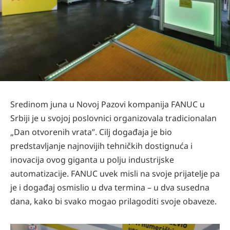
Sredinom juna u Novoj Pazovi kompanija FANUC u
Srbiji je u svojoj poslovnici organizovala tradicionalan
„Dan otvorenih vrata”. Cilj događaja je bio
predstavljanje najnovijih tehničkih dostignuća i
inovacija ovog giganta u polju industrijske
automatizacije. FANUC uvek misli na svoje prijatelje pa
je i događaj osmislio u dva termina – u dva susedna
dana, kako bi svako mogao prilagoditi svoje obaveze.