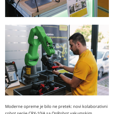
Moderne opreme je bilo ne pretek: novi kolaborativni
robot serije CRX-10iA sa OnRobot vakumskim