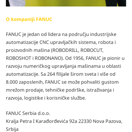
O kompaniji FANUC
FANUC je jedan od lidera na području industrijske
automatizacije CNC upravljačkih sistema, robota i
proizvodnih mašina (ROBODRILL, ROBOCUT,
ROBOSHOT i ROBONANO). Od 1956, FANUC je pionir u
razvoju numeričkog upravljanja mašinama u oblasti
automatizacije. Sa 264 ﬁlijale širom sveta i više od
8.000 zaposlenih, FANUC se može pohvaliti gustom
mrežom prodaje, tehničke podrške, istraživanja i
razvoja, logistike i korisničke službe.
FANUC Serbia d.o.o.
Kralja Petra I Karađorđevića 92a 22330 Nova Pazova,
Srbija