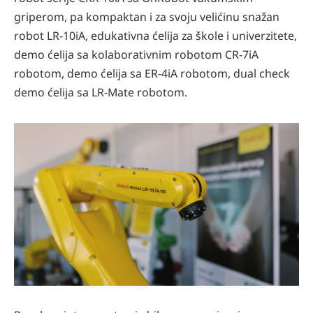
griperom, pa kompaktan i za svoju velićinu snažan
robot LR-10iA, edukativna ćelija za škole i univerzitete,
demo ćelija sa kolaborativnim robotom CR-7iA
robotom, demo ćelija sa ER-4iA robotom, dual check
demo ćelija sa LR-Mate robotom.