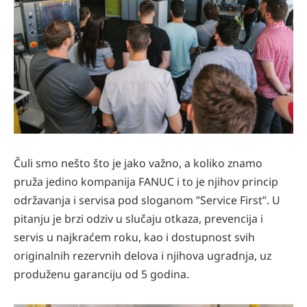
Čuli smo nešto što je jako važno, a koliko znamo
pruža jedino kompanija FANUC i to je njihov princip
održavanja i servisa pod sloganom ”Service First”. U
pitanju je brzi odziv u slučaju otkaza, prevencija i
servis u najkraćem roku, kao i dostupnost svih
originalnih rezervnih delova i njihova ugradnja, uz
produženu garanciju od 5 godina.