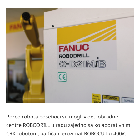
Pored robota posetioci su mogli videti obradne
centre ROBODRILL u radu zajedno sa kolaborativnim
CRX robotom, pa žičani erozimat ROBOCUT α-400iC i