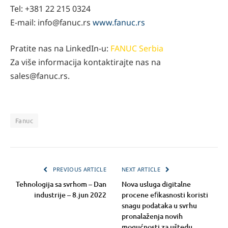
Tel: +381 22 215 0324
E-mail: info@fanuc.rs
www.fanuc.rs
Pratite nas na LinkedIn-u:
FANUC Serbia
Za više informacija kontaktirajte nas na
sales@fanuc.rs.
Fanuc
PREVIOUS ARTICLE
NEXT ARTICLE
Tehnologija sa svrhom – Dan
Nova usluga digitalne
industrije – 8.jun 2022
procene eﬁkasnosti koristi
snagu podataka u svrhu
pronalaženja novih
mogućnosti za uštedu