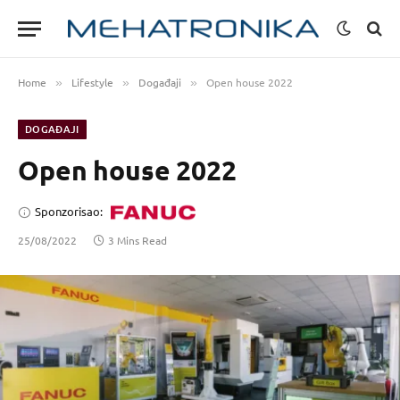
Home
Lifestyle
Događaji
Open house 2022
»
»
»
DOGAĐAJI
Open house 2022
Sponzorisao:
25/08/2022
3 Mins Read