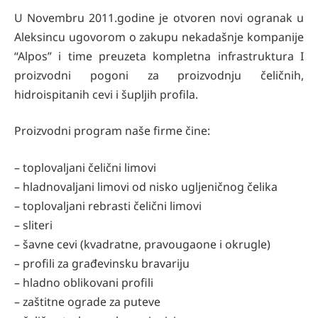
U Novembru 2011.godine je otvoren novi ogranak u
Aleksincu ugovorom o zakupu nekadašnje kompanije
“Alpos” i time preuzeta kompletna infrastruktura I
proizvodni pogoni za proizvodnju čeličnih,
hidroispitanih cevi i šupljih profila.
Proizvodni program naše firme čine:
– toplovaljani čelični limovi
– hladnovaljani limovi od nisko ugljeničnog čelika
– toplovaljani rebrasti čelični limovi
– sliteri
– šavne cevi (kvadratne, pravougaone i okrugle)
– profili za građevinsku bravariju
– hladno oblikovani profili
– zaštitne ograde za puteve