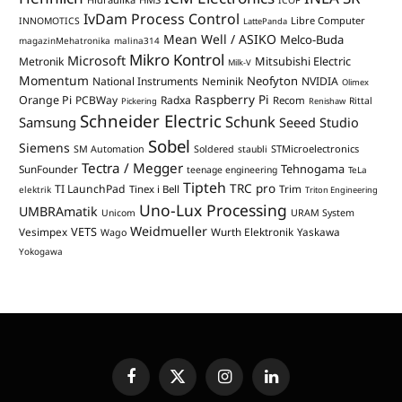
ICOP
IvDam Process Control
Libre Computer
INNOMOTICS
LattePanda
Mean Well / ASIKO
Melco-Buda
magazinMehatronika
malina314
Mikro Kontrol
Microsoft
Mitsubishi Electric
Metronik
Milk-V
Momentum
Neofyton
National Instruments
Neminik
NVIDIA
Olimex
Raspberry Pi
Orange Pi
PCBWay
Radxa
Recom
Rittal
Pickering
Renishaw
Schneider Electric
Schunk
Samsung
Seeed Studio
Sobel
Siemens
STMicroelectronics
SM Automation
Soldered
staubli
Tectra / Megger
Tehnogama
SunFounder
teenage engineering
TeLa
Tipteh
TRC pro
TI LaunchPad
Trim
Tinex i Bell
elektrik
Triton Engineering
Uno-Lux Processing
UMBRAmatik
Unicom
URAM System
Weidmueller
VETS
Vesimpex
Wurth Elektronik
Yaskawa
Wago
Yokogawa
Facebook
X
Instagram
LinkedIn
(Twitter)