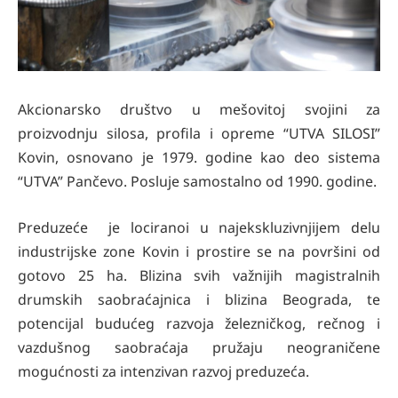
Akcionarsko društvo u mešovitoj svojini za
proizvodnju silosa, profila i opreme “UTVA SILOSI”
Kovin, osnovano je 1979. godine kao deo sistema
“UTVA” Pančevo. Posluje samostalno od 1990. godine.
Preduzeće je lociranoi u najekskluzivnjijem delu
industrijske zone Kovin i prostire se na površini od
gotovo 25 ha. Blizina svih važnijih magistralnih
drumskih saobraćajnica i blizina Beograda, te
potencijal budućeg razvoja železničkog, rečnog i
vazdušnog saobraćaja pružaju neograničene
mogućnosti za intenzivan razvoj preduzeća.