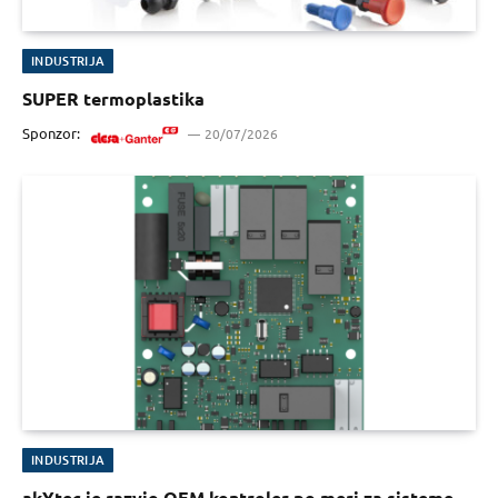
INDUSTRIJA
SUPER termoplastika
Sponzor:
20/07/2026
INDUSTRIJA
akYtec je razvio OEM kontroler po meri za sisteme