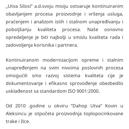
„Utva Silosi” a.d.svoju misiju ostvaruje kontinuiranim
obavljanjem procesa proizvodnje i vršenja usluga,
praćenjem i analizom istih i stalnom unapređivanju i
poboljšanju kvaliteta procesa. Naše osnovno
opredeljenje je biti najbolji u smislu kvaliteta rada i
zadovoljenja korisnika i partnera.
Kontinuiranom modernizacijom opreme i stalnim
unapređenjem na svim nivoima poslovnih procesa
omogućili smo razvoj sistema kvaliteta cije je
dokumentovanje i efikasno sprovođenje obezbedilo
usklađenost sa standardom ISO 9001:2000.
Od 2010 .godine u okviru “Dahop Utva” Kovin u
Aleksincu je otpočeta proizvodnja toplopocinkovane
trake i žice.