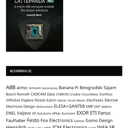
KOMPANIJE
ABB
Banana Pi
Beogradski Sajam
akYtec
Armsom
Automatika
CADCAM Data
Bosch Rexroth
Danfoss
CHIRON Croatia
CircuitMess
Dossis
Elecrow
DFRobot
Digilent
Eaton
Elecfreaks
Edatec
Elcom Media
ELESA+GANTER
Electronic Design
EMP
Elektromont
EMT elektro
EXOR ETI
Fanuc
ENEL Valjevo
EP-Solutions
ePlan
Eurocom
Festo
Fox Electronics
Faulhaber
Gomo Design
Gamax
Hennlich
ICM Electronics
INEA SR
Hidraulika
HMS