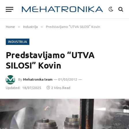
Home
Industrija
Predstavljamo “UTVA SILOSI” Kovin
»
»
INDUSTRIJA
Predstavljamo “UTVA
SILOSI” Kovin
By
Mehatronika team
01/03/2012
Updated:
18/07/2025
2 Mins Read