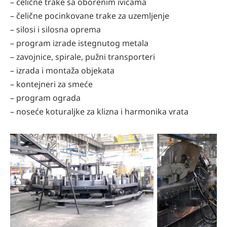
– čelične trake sa oborenim ivicama
– čelične pocinkovane trake za uzemljenje
– silosi i silosna oprema
– program izrade istegnutog metala
– zavojnice, spirale, pužni transporteri
– izrada i montaža objekata
– kontejneri za smeće
– program ograda
– noseće koturaljke za klizna i harmonika vrata