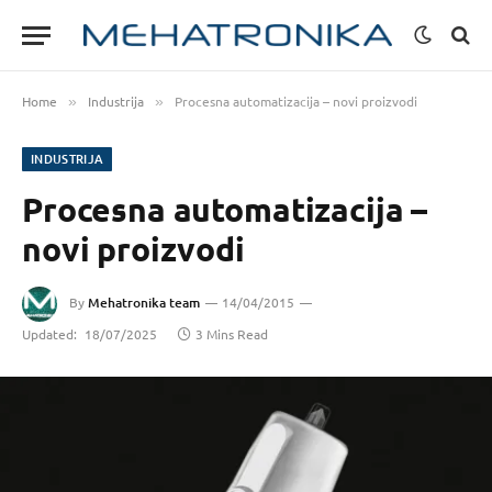
Home
Industrija
Procesna automatizacija – novi proizvodi
»
»
INDUSTRIJA
Procesna automatizacija –
novi proizvodi
By
Mehatronika team
14/04/2015
Updated:
18/07/2025
3 Mins Read