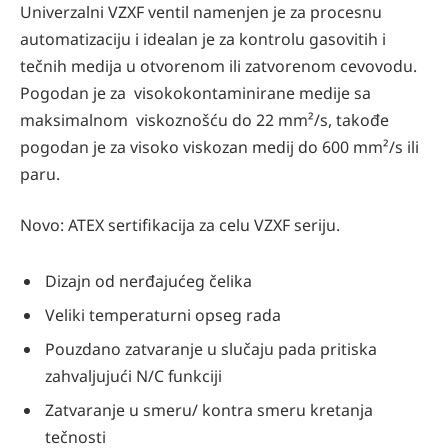
Univerzalni VZXF ventil namenjen je za procesnu
automatizaciju i idealan je za kontrolu gasovitih i
tečnih medija u otvorenom ili zatvorenom cevovodu.
Pogodan je za visokokontaminirane medije sa
maksimalnom viskoznošću do 22 mm²/s, takođe
pogodan je za visoko viskozan medij do 600 mm²/s ili
paru.
Novo: ATEX sertifikacija za celu VZXF seriju.
Dizajn od nerđajućeg čelika
Veliki temperaturni opseg rada
Pouzdano zatvaranje u slučaju pada pritiska
zahvaljujući N/C funkciji
Zatvaranje u smeru/ kontra smeru kretanja
tečnosti