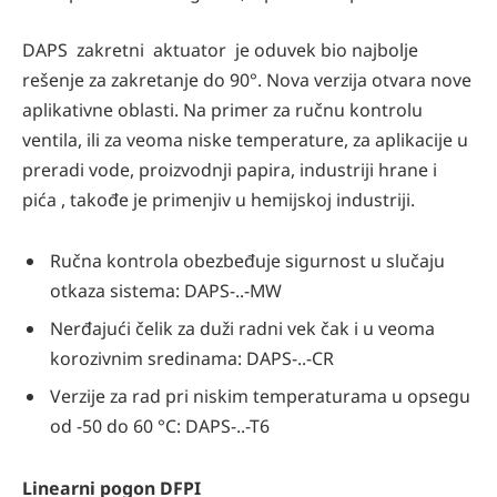
DAPS zakretni aktuator je oduvek bio najbolje
rešenje za zakretanje do 90°. Nova verzija otvara nove
aplikativne oblasti. Na primer za ručnu kontrolu
ventila, ili za veoma niske temperature, za aplikacije u
preradi vode, proizvodnji papira, industriji hrane i
pića , takođe je primenjiv u hemijskoj industriji.
Ručna kontrola obezbeđuje sigurnost u slučaju
otkaza sistema: DAPS-..-MW
Nerđajući čelik za duži radni vek čak i u veoma
korozivnim sredinama: DAPS-..-CR
Verzije za rad pri niskim temperaturama u opsegu
od -50 do 60 °C: DAPS-..-T6
Linearni pogon DFPI