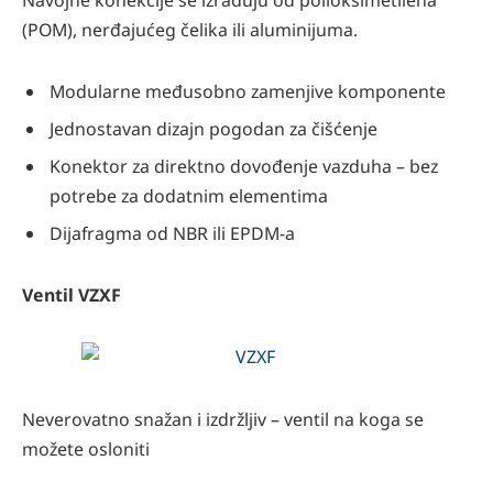
Navojne konekcije se izrađuju od polioksimetilena
(POM), nerđajućeg čelika ili aluminijuma.
Modularne međusobno zamenjive komponente
Jednostavan dizajn pogodan za čišćenje
Konektor za direktno dovođenje vazduha – bez
potrebe za dodatnim elementima
Dijafragma od NBR ili EPDM-a
Ventil VZXF
Neverovatno snažan i izdržljiv – ventil na koga se
možete osloniti