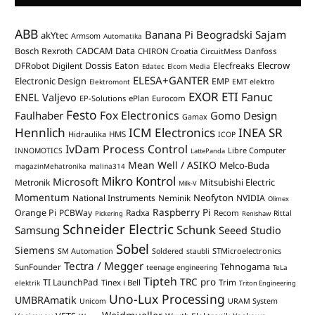
ABB
Banana Pi
Beogradski Sajam
akYtec
Armsom
Automatika
CADCAM Data
Bosch Rexroth
Danfoss
CHIRON Croatia
CircuitMess
Dossis
Elecrow
DFRobot
Digilent
Eaton
Elecfreaks
Edatec
Elcom Media
ELESA+GANTER
Electronic Design
EMP
Elektromont
EMT elektro
EXOR ETI
Fanuc
ENEL Valjevo
EP-Solutions
ePlan
Eurocom
Festo
Fox Electronics
Faulhaber
Gomo Design
Gamax
Hennlich
ICM Electronics
INEA SR
Hidraulika
HMS
ICOP
IvDam Process Control
Libre Computer
INNOMOTICS
LattePanda
Mean Well / ASIKO
Melco-Buda
magazinMehatronika
malina314
Mikro Kontrol
Microsoft
Mitsubishi Electric
Metronik
Milk-V
Momentum
Neofyton
National Instruments
Neminik
NVIDIA
Olimex
Raspberry Pi
Orange Pi
PCBWay
Radxa
Recom
Rittal
Pickering
Renishaw
Schneider Electric
Schunk
Samsung
Seeed Studio
Sobel
Siemens
STMicroelectronics
SM Automation
Soldered
staubli
Tectra / Megger
Tehnogama
SunFounder
teenage engineering
TeLa
Tipteh
TRC pro
TI LaunchPad
Trim
Tinex i Bell
elektrik
Triton Engineering
Uno-Lux Processing
UMBRAmatik
Unicom
URAM System