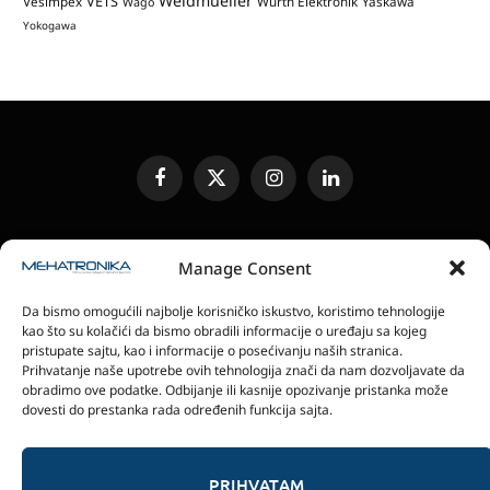
Weidmueller
VETS
Vesimpex
Wurth Elektronik
Yaskawa
Wago
Yokogawa
Facebook
X
Instagram
LinkedIn
(Twitter)
UREĐIVAČKA POLITIKA
KONTAKT
MEDIA KIT
Manage Consent
SLANJE JEDINICA ZA RECENZIJU
PRETPLATA
Da bismo omogućili najbolje korisničko iskustvo, koristimo tehnologije
ELEKTRONSKA IZDANJA
POLITIKA PRIVATNOSTI
kao što su kolačići da bismo obradili informacije o uređaju sa kojeg
POLITIKA KOLAČIĆA
pristupate sajtu, kao i informacije o posećivanju naših stranica.
Prihvatanje naše upotrebe ovih tehnologija znači da nam dozvoljavate da
obradimo ove podatke. Odbijanje ili kasnije opozivanje pristanka može
magazin Mehatronika - Agencija “Gomo Design”
dovesti do prestanka rada određenih funkcija sajta.
Stanoja Glavaša 37, 26300 Vršac, Serbia
+381 60 0171 273
© 2026 magazin Mehatronika by Gomo Design.
PRIHVATAM