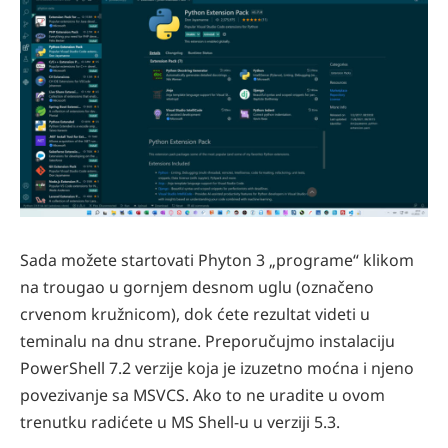
Sada možete startovati Phyton 3 „programe“ klikom
na trougao u gornjem desnom uglu (označeno
crvenom kružnicom), dok ćete rezultat videti u
teminalu na dnu strane. Preporučujmo instalaciju
PowerShell 7.2 verzije koja je izuzetno moćna i njeno
povezivanje sa MSVCS. Ako to ne uradite u ovom
trenutku radićete u MS Shell-u u verziji 5.3.