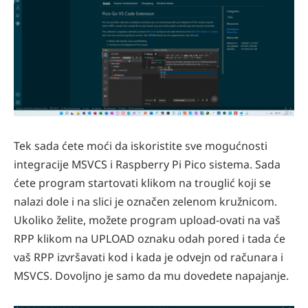
Tek sada ćete moći da iskoristite sve mogućnosti
integracije MSVCS i Raspberry Pi Pico sistema. Sada
ćete program startovati klikom na trouglić koji se
nalazi dole i na slici je označen zelenom kružnicom.
Ukoliko želite, možete program upload-ovati na vaš
RPP klikom na UPLOAD oznaku odah pored i tada će
vaš RPP izvršavati kod i kada je odvejn od računara i
MSVCS. Dovoljno je samo da mu dovedete napajanje.