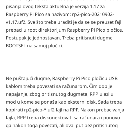
pisanja ovog teksta aktuelna je verzija 1.17 za
Raspberry Pi Pico sa nazivom: rp2-pico-20210902-
v1.17.uf2. Sve što treba uraditi je da se se preuzet fajl
prebaci u root direktorijum Raspberry Pi Pico pločice.
Postupak je jednostavan. Treba pritisnuti dugme
BOOTSEL na samoj pločici.
Ne puštajući dugme, Raspberry Pi Pico pločicu USB
kablom treba povezati sa računarom. Čim dobije
napajanje, zbog pritisnutog dugmeta, RPP ulazi u
mod u kome se ponaša kao eksterni disk. Sada treba
kopirati rp2-pico-
*
.uf2 fajl na RPP. Nakon prebacivanja
fajla, RPP treba diskonektovati sa računara i ponovo
ga nakon toga povezati, ali ovaj put bez pritisnutog