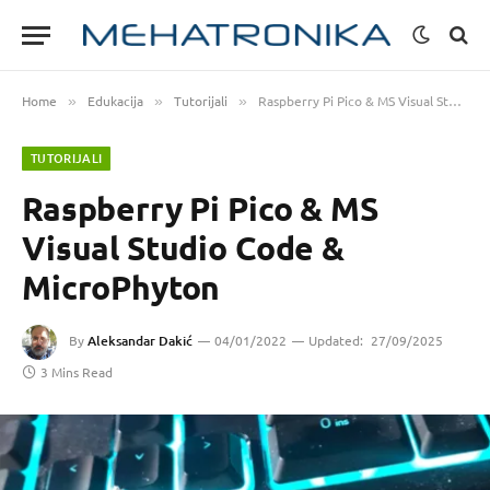
Home
Edukacija
Tutorijali
Raspberry Pi Pico & MS Visual Studio Code & MicroPhyton
»
»
»
TUTORIJALI
Raspberry Pi Pico & MS
Visual Studio Code &
MicroPhyton
By
Aleksandar Dakić
04/01/2022
Updated:
27/09/2025
3 Mins Read