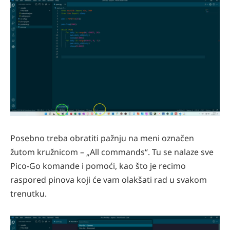
Posebno treba obratiti pažnju na meni označen
žutom kružnicom – „All commands“. Tu se nalaze sve
Pico-Go komande i pomoći, kao što je recimo
raspored pinova koji će vam olakšati rad u svakom
trenutku.