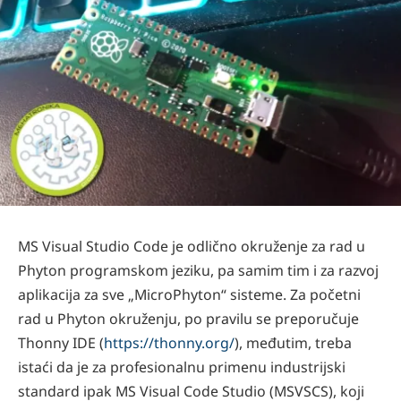
MS Visual Studio Code je odlično okruženje za rad u
Phyton programskom jeziku, pa samim tim i za razvoj
aplikacija za sve „MicroPhyton“ sisteme. Za početni
rad u Phyton okruženju, po pravilu se preporučuje
Thonny IDE (
https://thonny.org/
), međutim, treba
istaći da je za profesionalnu primenu industrijski
standard ipak MS Visual Code Studio (MSVSCS), koji