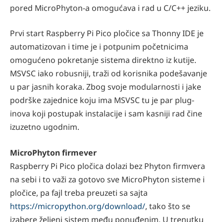
pored MicroPhyton-a omogućava i rad u C/C++ jeziku.
Prvi start Raspberry Pi Pico pločice sa Thonny IDE je
automatizovan i time je i potpunim početnicima
omogućeno pokretanje sistema direktno iz kutije.
MSVSC iako robusniji, traži od korisnika podešavanje
u par jasnih koraka. Zbog svoje modularnosti i jake
podrške zajednice koju ima MSVSC tu je par plug-
inova koji postupak instalacije i sam kasniji rad čine
izuzetno ugodnim.
MicroPhyton firmever
Raspberry Pi Pico pločica dolazi bez Phyton firmvera
na sebi i to važi za gotovo sve MicroPhyton sisteme i
pločice, pa fajl treba preuzeti sa sajta
https://micropython.org/download/
, tako što se
izabere željeni sistem među ponuđenim. U trenutku