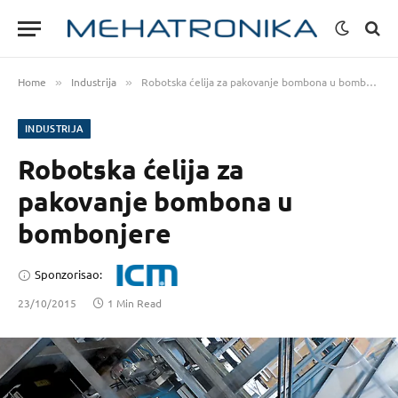
Home
Industrija
Robotska ćelija za pakovanje bombona u bombonjere
»
»
INDUSTRIJA
Robotska ćelija za
pakovanje bombona u
bombonjere
Sponzorisao:
23/10/2015
1 Min Read