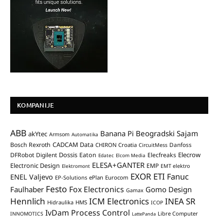
KOMPANIJE
ABB
Banana Pi
Beogradski Sajam
akYtec
Armsom
Automatika
CADCAM Data
Bosch Rexroth
Danfoss
CHIRON Croatia
CircuitMess
Dossis
Elecrow
DFRobot
Digilent
Eaton
Elecfreaks
Edatec
Elcom Media
ELESA+GANTER
Electronic Design
EMP
Elektromont
EMT elektro
EXOR ETI
Fanuc
ENEL Valjevo
EP-Solutions
ePlan
Eurocom
Festo
Fox Electronics
Faulhaber
Gomo Design
Gamax
Hennlich
ICM Electronics
INEA SR
Hidraulika
HMS
ICOP
IvDam Process Control
Libre Computer
INNOMOTICS
LattePanda