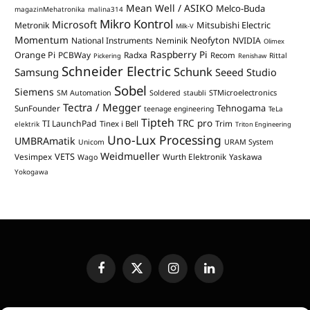
Mean Well / ASIKO
Melco-Buda
magazinMehatronika
malina314
Mikro Kontrol
Microsoft
Mitsubishi Electric
Metronik
Milk-V
Momentum
Neofyton
National Instruments
Neminik
NVIDIA
Olimex
Raspberry Pi
Orange Pi
PCBWay
Radxa
Recom
Rittal
Pickering
Renishaw
Schneider Electric
Schunk
Samsung
Seeed Studio
Sobel
Siemens
STMicroelectronics
SM Automation
Soldered
staubli
Tectra / Megger
Tehnogama
SunFounder
teenage engineering
TeLa
Tipteh
TRC pro
TI LaunchPad
Trim
Tinex i Bell
elektrik
Triton Engineering
Uno-Lux Processing
UMBRAmatik
Unicom
URAM System
Weidmueller
VETS
Vesimpex
Wurth Elektronik
Yaskawa
Wago
Yokogawa
Facebook
X
Instagram
LinkedIn
(Twitter)