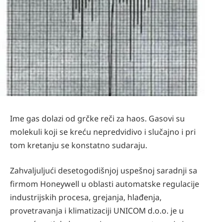
Ime gas dolazi od grčke reči za haos. Gasovi su
molekuli koji se kreću nepredvidivo i slučajno i pri
tom kretanju se konstatno sudaraju.
Zahvaljuljući desetogodišnjoj uspešnoj saradnji sa
firmom Honeywell u oblasti automatske regulacije
industrijskih procesa, grejanja, hlađenja,
provetravanja i klimatizaciji UNICOM d.o.o. je u