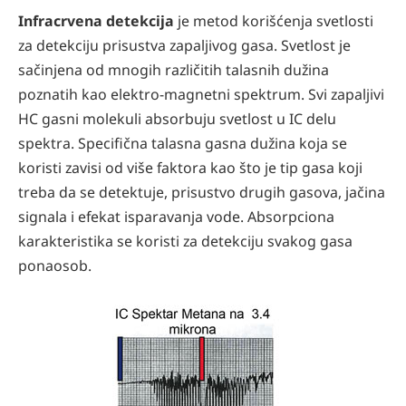
Infracrvena detekcija
je metod korišćenja svetlosti
za detekciju prisustva zapaljivog gasa. Svetlost je
sačinjena od mnogih različitih talasnih dužina
poznatih kao elektro-magnetni spektrum. Svi zapaljivi
HC gasni molekuli absorbuju svetlost u IC delu
spektra. Specifična talasna gasna dužina koja se
koristi zavisi od više faktora kao što je tip gasa koji
treba da se detektuje, prisustvo drugih gasova, jačina
signala i efekat isparavanja vode. Absorpciona
karakteristika se koristi za detekciju svakog gasa
ponaosob.