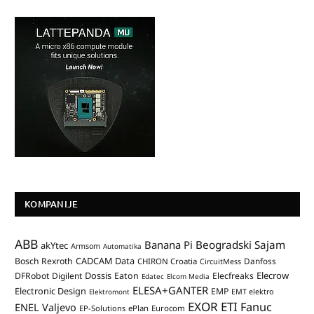
KOMPANIJE
ABB
Banana Pi
Beogradski Sajam
akYtec
Armsom
Automatika
CADCAM Data
Bosch Rexroth
Danfoss
CHIRON Croatia
CircuitMess
Dossis
Elecrow
DFRobot
Digilent
Eaton
Elecfreaks
Edatec
Elcom Media
ELESA+GANTER
Electronic Design
EMP
Elektromont
EMT elektro
EXOR ETI
Fanuc
ENEL Valjevo
EP-Solutions
ePlan
Eurocom