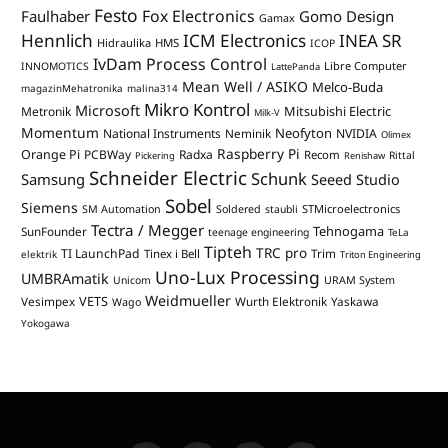
Festo
Fox Electronics
Faulhaber
Gomo Design
Gamax
Hennlich
ICM Electronics
INEA SR
Hidraulika
HMS
ICOP
IvDam Process Control
Libre Computer
INNOMOTICS
LattePanda
Mean Well / ASIKO
Melco-Buda
magazinMehatronika
malina314
Mikro Kontrol
Microsoft
Mitsubishi Electric
Metronik
Milk-V
Momentum
Neofyton
National Instruments
Neminik
NVIDIA
Olimex
Raspberry Pi
Orange Pi
PCBWay
Radxa
Recom
Rittal
Pickering
Renishaw
Schneider Electric
Schunk
Samsung
Seeed Studio
Sobel
Siemens
STMicroelectronics
SM Automation
Soldered
staubli
Tectra / Megger
Tehnogama
SunFounder
teenage engineering
TeLa
Tipteh
TRC pro
TI LaunchPad
Trim
Tinex i Bell
elektrik
Triton Engineering
Uno-Lux Processing
UMBRAmatik
Unicom
URAM System
Weidmueller
VETS
Vesimpex
Wurth Elektronik
Yaskawa
Wago
Yokogawa