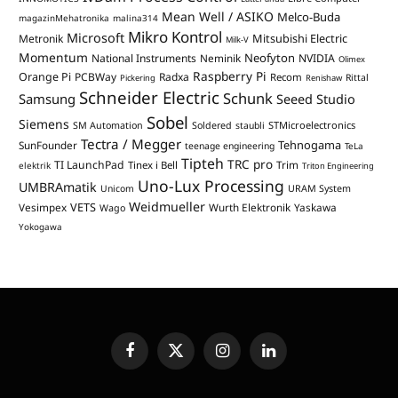
Mean Well / ASIKO
Melco-Buda
magazinMehatronika
malina314
Mikro Kontrol
Microsoft
Mitsubishi Electric
Metronik
Milk-V
Momentum
Neofyton
National Instruments
Neminik
NVIDIA
Olimex
Raspberry Pi
Orange Pi
PCBWay
Radxa
Recom
Rittal
Pickering
Renishaw
Schneider Electric
Schunk
Samsung
Seeed Studio
Sobel
Siemens
STMicroelectronics
SM Automation
Soldered
staubli
Tectra / Megger
Tehnogama
SunFounder
teenage engineering
TeLa
Tipteh
TRC pro
TI LaunchPad
Trim
Tinex i Bell
elektrik
Triton Engineering
Uno-Lux Processing
UMBRAmatik
Unicom
URAM System
Weidmueller
VETS
Vesimpex
Wurth Elektronik
Yaskawa
Wago
Yokogawa
Facebook
X
Instagram
LinkedIn
(Twitter)