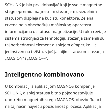
SCHUNK je bio prvi dobavljač koji je svoje magnetne
stege opremio magnetnim stezanjem s vizuelnim
statusom displeja na kućištu konektora. Zelena i
crvena boja obezbeđuju mašinskog operatera
informacijama o statusu magnetizacije. U toku revizije
sistema stručnjaci za tehnologiju stezanja zamenili su
taj bezbednosni element displejem ePaper, koji je
jedinstven na tržištu, s još jasnijim statusom stezanja
„MAG ON“ i „MAG OFF“.
Inteligentno kombinovano
U kombinaciji s aplikacijom MAGNOS kompanije
SCHUNK, displej statusa bitno pojednostavljuje
upotrebu magnetnih stega MAGNOS, obezbeđujući
na taj način najveću pouzdanost procesa. Aplikacija