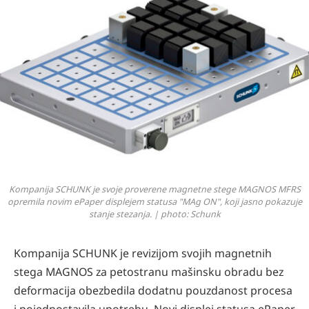
Kompanija SCHUNK je svoje proverene magnetne stege MAGNOS MFRS
opremila novim ePaper displejem statusa "MAg ON", koji jasno pokazuje
stanje stezanja. | photo: Schunk
Kompanija SCHUNK je revizijom svojih magnetnih
stega MAGNOS za petostranu mašinsku obradu bez
deformacija obezbedila dodatnu pouzdanost procesa
i pojednostavila upotrebu. Novi displej statusa ePaper