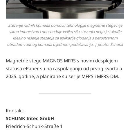
Stezanje radnih komada pomoću tehnologije magnetne stege nije
samo impresivno i obezbeđuje veliku silu stezanja nego je takođe
idealno rešenje stezanja za aplikacije glodanja s petostranom
obradom radnog komada u jednom podešavanju. | photo: Schunk
Magnetne stege MAGNOS MFRS s novim desplejem
statusa ePaper su na raspolaganju od prvog kvartala
2025. godine, a planirane su serije MFPS i MFRS-DM.
Kontakt:
SCHUNK Intec GmbH
Friedrich-Schunk-Straße 1