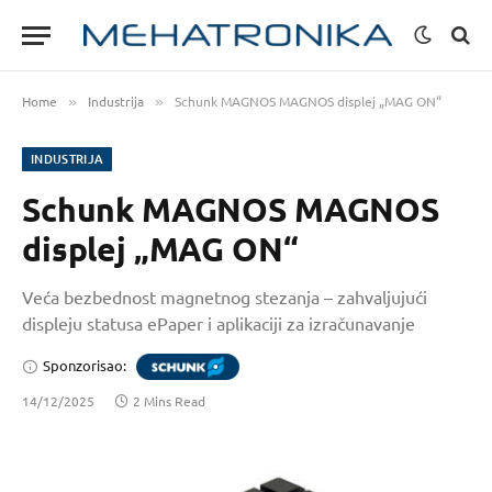
Home
Industrija
Schunk MAGNOS MAGNOS displej „MAG ON“
»
»
INDUSTRIJA
Schunk MAGNOS MAGNOS
displej „MAG ON“
Veća bezbednost magnetnog stezanja – zahvaljujući
displeju statusa ePaper i aplikaciji za izračunavanje
Sponzorisao:
14/12/2025
2 Mins Read