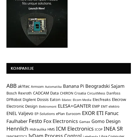
KOMPANIJE
ABB
Banana Pi
Beogradski Sajam
akYtec
Armsom
Automatika
CADCAM Data
Bosch Rexroth
Danfoss
CHIRON Croatia
CircuitMess
Dossis
Elecrow
DFRobot
Digilent
Eaton
Elecfreaks
Edatec
Elcom Media
ELESA+GANTER
Electronic Design
EMP
Elektromont
EMT elektro
EXOR ETI
Fanuc
ENEL Valjevo
EP-Solutions
ePlan
Eurocom
Festo
Fox Electronics
Faulhaber
Gomo Design
Gamax
Hennlich
ICM Electronics
INEA SR
Hidraulika
HMS
ICOP
IvDam Process Control
Libre Computer
INNOMOTICS
LattePanda