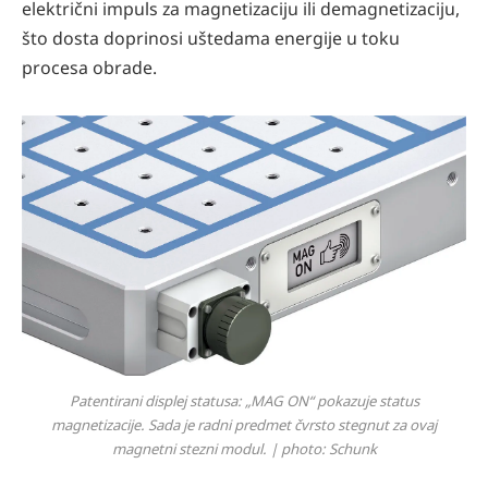
električni impuls za magnetizaciju ili demagnetizaciju,
što dosta doprinosi uštedama energije u toku
procesa obrade.
Patentirani displej statusa: „MAG ON“ pokazuje status
magnetizacije. Sada je radni predmet čvrsto stegnut za ovaj
magnetni stezni modul. | photo: Schunk