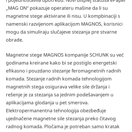
„MAG ON“ pokazuje operateru mašine da li su
magnetne stege aktivirane ili nisu. U kompbinaciji s
namenski razvijenom aplikacijom MAGNOS, korisnici
mogu da simuliraju slučajeve stezanja pre stvarne
obrade.
Magnetne stege MAGNOS kompanije SCHUNK su već
godinama kreirane kako bi se postiglo energetski
efikasno i pouzdano stezanje feromagnetnih radnih
komada. Stezanje radnih komada tehnologijom
magnetnih stega osigurava velike sile držanja i
rešenje je za stezanja sa jednim podešavanjem u
aplikacijama glodanja u pet smerova.
Elektropermanentna tehnologija obezbeđuje
ujednačene magnetne sile stezanja preko čitavog
radnog komada. Pločama je potreban samo kratak