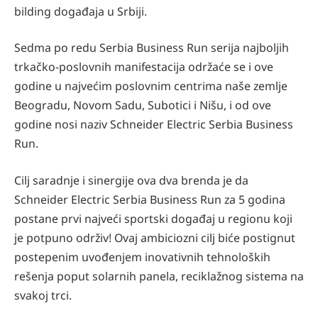
bilding događaja u Srbiji.
Sedma po redu Serbia Business Run serija najboljih
trkačko-poslovnih manifestacija održaće se i ove
godine u najvećim poslovnim centrima naše zemlje
Beogradu, Novom Sadu, Subotici i Nišu, i od ove
godine nosi naziv Schneider Electric Serbia Business
Run.
Cilj saradnje i sinergije ova dva brenda je da
Schneider Electric Serbia Business Run za 5 godina
postane prvi najveći sportski događaj u regionu koji
je potpuno održiv! Ovaj ambiciozni cilj biće postignut
postepenim uvođenjem inovativnih tehnoloških
rešenja poput solarnih panela, reciklažnog sistema na
svakoj trci.