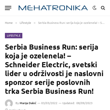
Home
Lifestyle
Serbia Business Run: serija koja je ozelenela! – Schneider Electric, svetski lider u održivosti je naslovni sponzor serije poslovnih trka Serbia Business Run!
»
»
LIFESTYLE
Serbia Business Run: serija
koja je ozelenela! –
Schneider Electric, svetski
lider u održivosti je naslovni
sponzor serije poslovnih
trka Serbia Business Run!
By
Marija Dakić
03/03/2022
Updated:
08/09/2023