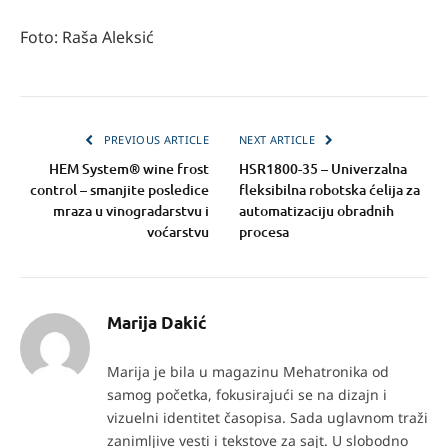
Foto: Raša Aleksić
PREVIOUS ARTICLE
NEXT ARTICLE
HEM System® wine frost
HSR1800-35 – Univerzalna
control – smanjite posledice
fleksibilna robotska ćelija za
mraza u vinogradarstvu i
automatizaciju obradnih
voćarstvu
procesa
Marija Dakić
Marija je bila u magazinu Mehatronika od
samog početka, fokusirajući se na dizajn i
vizuelni identitet časopisa. Sada uglavnom traži
zanimljive vesti i tekstove za sajt. U slobodno