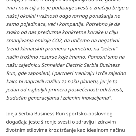
ima i novi cilj a to je podizanje svesti o značaju brige o
našoj okolini i važnosti odgovornog ponašanja ne
samo pojedinaca, već i kompanija. Potrebno je da
svako od nas preduzme konkretne korake u cilju
smanjivanja emisije CO2, da utičemo na negativni
trend klimatskih promena i pametno, na “zeleni”
način trošimo resurse koje imamo. Ponosni smo na
našu zajednicu Schneider Electric Serbia Business
Run, gde zaposleni, i partneri treniraju i trče zajedno
kako bi napravili razliku za našu planetu, jer je to
jedan od najboljih primera posvećenosti održivosti,
budućim generacijama i zelenim inovacijama”.
Ideja Serbia Business Run sportsko-poslovnog
događaja jeste širenje svesti o zdravlju i zdravim
životnim stilovima kroz trčanje kao idealnom načinu