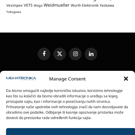
Weidmueller
VETS
Vesimpex
Wurth Elektronik
Yaskawa
Wago
Yokogawa
Facebook
X
Instagram
LinkedIn
(Twitter)
UREĐIVAČKA POLITIKA
KONTAKT
MEDIA KIT
Manage Consent
SLANJE JEDINICA ZA RECENZIJU
PRETPLATA
Da bismo omogućili najbolje korisničko iskustvo, koristimo tehnologije
ELEKTRONSKA IZDANJA
POLITIKA PRIVATNOSTI
kao što su kolačići da bismo obradili informacije o uređaju sa kojeg
POLITIKA KOLAČIĆA
pristupate sajtu, kao i informacije o posećivanju naših stranica.
Prihvatanje naše upotrebe ovih tehnologija znači da nam dozvoljavate da
obradimo ove podatke. Odbijanje ili kasnije opozivanje pristanka može
magazin Mehatronika - Agencija “Gomo Design”
dovesti do prestanka rada određenih funkcija sajta.
Stanoja Glavaša 37, 26300 Vršac, Serbia
+381 60 0171 273