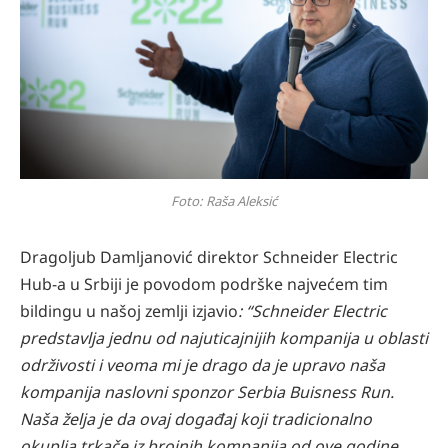
Foto: Raša Aleksić
Dragoljub Damljanović direktor Schneider Electric
Hub-a u Srbiji je povodom podrške najvećem tim
bildingu u našoj zemlji izjavio
: “Schneider Electric
predstavlja jednu od najuticajnijih kompanija u oblasti
održivosti i veoma mi je drago da je upravo naša
kompanija naslovni sponzor Serbia Buisness Run.
Naša želja je da ovaj događaj koji tradicionalno
okuplja trkače iz brojnih kompanija od ove godine