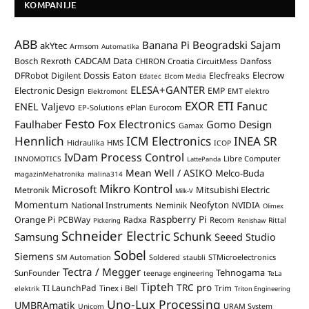
KOMPANIJE
ABB
Banana Pi
Beogradski Sajam
akYtec
Armsom
Automatika
CADCAM Data
Bosch Rexroth
Danfoss
CHIRON Croatia
CircuitMess
Dossis
Elecrow
DFRobot
Digilent
Eaton
Elecfreaks
Edatec
Elcom Media
ELESA+GANTER
Electronic Design
EMP
Elektromont
EMT elektro
EXOR ETI
Fanuc
ENEL Valjevo
EP-Solutions
ePlan
Eurocom
Festo
Fox Electronics
Faulhaber
Gomo Design
Gamax
Hennlich
ICM Electronics
INEA SR
Hidraulika
HMS
ICOP
IvDam Process Control
Libre Computer
INNOMOTICS
LattePanda
Mean Well / ASIKO
Melco-Buda
magazinMehatronika
malina314
Mikro Kontrol
Microsoft
Mitsubishi Electric
Metronik
Milk-V
Momentum
Neofyton
National Instruments
Neminik
NVIDIA
Olimex
Raspberry Pi
Orange Pi
PCBWay
Radxa
Recom
Rittal
Pickering
Renishaw
Schneider Electric
Schunk
Samsung
Seeed Studio
Sobel
Siemens
STMicroelectronics
SM Automation
Soldered
staubli
Tectra / Megger
Tehnogama
SunFounder
teenage engineering
TeLa
Tipteh
TRC pro
TI LaunchPad
Trim
Tinex i Bell
elektrik
Triton Engineering
Uno-Lux Processing
UMBRAmatik
Unicom
URAM System