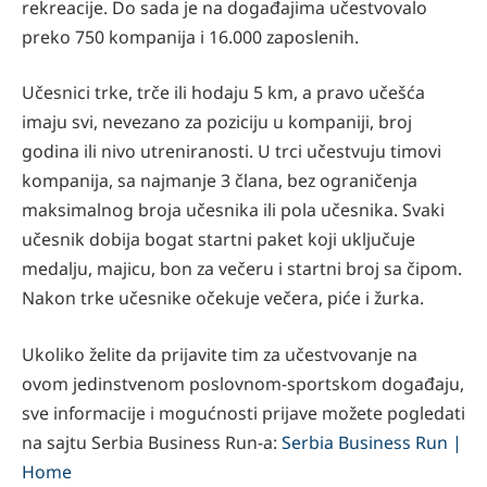
rekreacije. Do sada je na događajima učestvovalo
preko 750 kompanija i 16.000 zaposlenih.
Učesnici trke, trče ili hodaju 5 km, a pravo učešća
imaju svi, nevezano za poziciju u kompaniji, broj
godina ili nivo utreniranosti. U trci učestvuju timovi
kompanija, sa najmanje 3 člana, bez ograničenja
maksimalnog broja učesnika ili pola učesnika. Svaki
učesnik dobija bogat startni paket koji uključuje
medalju, majicu, bon za večeru i startni broj sa čipom.
Nakon trke učesnike očekuje večera, piće i žurka.
Ukoliko želite da prijavite tim za učestvovanje na
ovom jedinstvenom poslovnom-sportskom događaju,
sve informacije i mogućnosti prijave možete pogledati
na sajtu Serbia Business Run-a:
Serbia Business Run |
Home