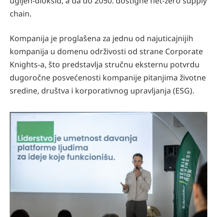
ugljen-dioksid, a da do 2050. dostigne net-zero supply
chain.
Kompanija je proglašena za jednu od najuticajnijih
kompanija u domenu održivosti od strane Corporate
Knights-a, što predstavlja stručnu eksternu potvrdu
dugoročne posvećenosti kompanije pitanjima životne
sredine, društva i korporativnog upravljanja (ESG).