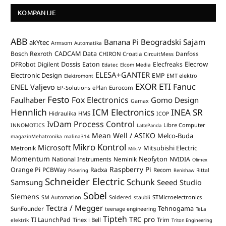
KOMPANIJE
ABB
Banana Pi
Beogradski Sajam
akYtec
Armsom
Automatika
CADCAM Data
Bosch Rexroth
Danfoss
CHIRON Croatia
CircuitMess
Dossis
Elecrow
DFRobot
Digilent
Eaton
Elecfreaks
Edatec
Elcom Media
ELESA+GANTER
Electronic Design
EMP
Elektromont
EMT elektro
EXOR ETI
Fanuc
ENEL Valjevo
EP-Solutions
ePlan
Eurocom
Festo
Fox Electronics
Faulhaber
Gomo Design
Gamax
Hennlich
ICM Electronics
INEA SR
Hidraulika
HMS
ICOP
IvDam Process Control
Libre Computer
INNOMOTICS
LattePanda
Mean Well / ASIKO
Melco-Buda
magazinMehatronika
malina314
Mikro Kontrol
Microsoft
Mitsubishi Electric
Metronik
Milk-V
Momentum
Neofyton
National Instruments
Neminik
NVIDIA
Olimex
Raspberry Pi
Orange Pi
PCBWay
Radxa
Recom
Rittal
Pickering
Renishaw
Schneider Electric
Schunk
Samsung
Seeed Studio
Sobel
Siemens
STMicroelectronics
SM Automation
Soldered
staubli
Tectra / Megger
Tehnogama
SunFounder
teenage engineering
TeLa
Tipteh
TRC pro
TI LaunchPad
Trim
Tinex i Bell
elektrik
Triton Engineering