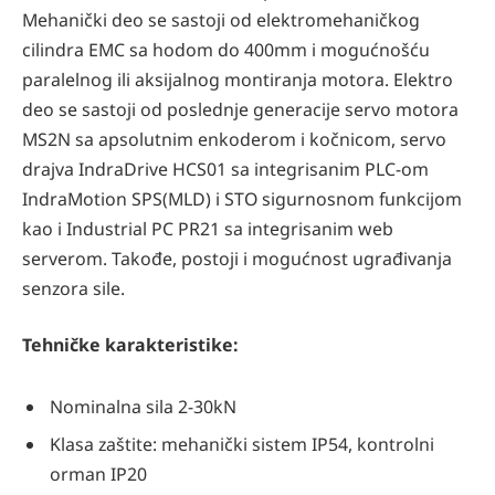
Mehanički deo se sastoji od elektromehaničkog
cilindra EMC sa hodom do 400mm i mogućnošću
paralelnog ili aksijalnog montiranja motora. Elektro
deo se sastoji od poslednje generacije servo motora
MS2N sa apsolutnim enkoderom i kočnicom, servo
drajva IndraDrive HCS01 sa integrisanim PLC-om
IndraMotion SPS(MLD) i STO sigurnosnom funkcijom
kao i Industrial PC PR21 sa integrisanim web
serverom. Takođe, postoji i mogućnost ugrađivanja
senzora sile.
Tehničke karakteristike:
Nominalna sila 2-30kN
Klasa zaštite: mehanički sistem IP54, kontrolni
orman IP20