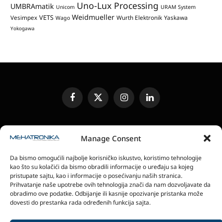
Uno-Lux Processing
UMBRAmatik
Unicom
URAM System
Weidmueller
VETS
Vesimpex
Wurth Elektronik
Yaskawa
Wago
Yokogawa
Facebook
X
Instagram
LinkedIn
(Twitter)
UREĐIVAČKA POLITIKA
KONTAKT
MEDIA KIT
Manage Consent
SLANJE JEDINICA ZA RECENZIJU
PRETPLATA
Da bismo omogućili najbolje korisničko iskustvo, koristimo tehnologije
ELEKTRONSKA IZDANJA
POLITIKA PRIVATNOSTI
kao što su kolačići da bismo obradili informacije o uređaju sa kojeg
POLITIKA KOLAČIĆA
pristupate sajtu, kao i informacije o posećivanju naših stranica.
Prihvatanje naše upotrebe ovih tehnologija znači da nam dozvoljavate da
obradimo ove podatke. Odbijanje ili kasnije opozivanje pristanka može
magazin Mehatronika - Agencija “Gomo Design”
dovesti do prestanka rada određenih funkcija sajta.
Stanoja Glavaša 37, 26300 Vršac, Serbia
+381 60 0171 273