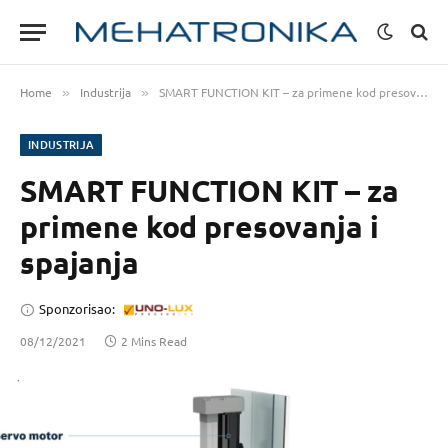
Home
Industrija
SMART FUNCTION KIT – za primene kod presovanja i spajanja
»
»
INDUSTRIJA
SMART FUNCTION KIT – za
primene kod presovanja i
spajanja
Sponzorisao:
08/12/2021
2 Mins Read