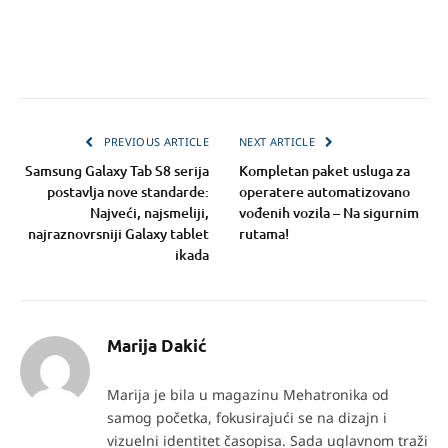
PREVIOUS ARTICLE
NEXT ARTICLE
Samsung Galaxy Tab S8 serija
Kompletan paket usluga za
postavlja nove standarde:
operatere automatizovano
Najveći, najsmeliji,
vođenih vozila – Na sigurnim
najraznovrsniji Galaxy tablet
rutama!
ikada
Marija Dakić
Marija je bila u magazinu Mehatronika od
samog početka, fokusirajući se na dizajn i
vizuelni identitet časopisa. Sada uglavnom traži