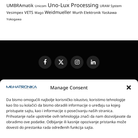
Uno-Lux Processing
UMBRAmatik
Unicom
URAM System
Weidmueller
VETS
Vesimpex
Wurth Elektronik
Yaskawa
Wago
Yokogawa
Facebook
X
Instagram
LinkedIn
(Twitter)
UREĐIVAČKA POLITIKA
KONTAKT
MEDIA KIT
Manage Consent
SLANJE JEDINICA ZA RECENZIJU
PRETPLATA
Da bismo omogućili najbolje korisničko iskustvo, koristimo tehnologije
ELEKTRONSKA IZDANJA
POLITIKA PRIVATNOSTI
kao što su kolačići da bismo obradili informacije o uređaju sa kojeg
POLITIKA KOLAČIĆA
pristupate sajtu, kao i informacije o posećivanju naših stranica.
Prihvatanje naše upotrebe ovih tehnologija znači da nam dozvoljavate da
obradimo ove podatke. Odbijanje ili kasnije opozivanje pristanka može
magazin Mehatronika - Agencija “Gomo Design”
dovesti do prestanka rada određenih funkcija sajta.
Stanoja Glavaša 37, 26300 Vršac, Serbia
+381 60 0171 273