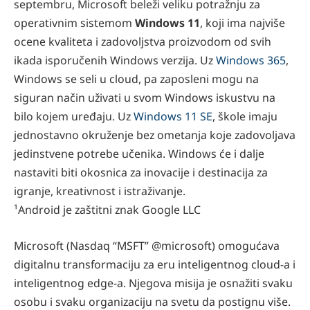
septembru, Microsoft beleži veliku potražnju za
operativnim sistemom
Windows 11
, koji ima najviše
ocene kvaliteta i zadovoljstva proizvodom od svih
ikada isporučenih Windows verzija. Uz
Windows 365
,
Windows se seli u cloud, pa zaposleni mogu na
siguran način uživati u svom Windows iskustvu na
bilo kojem uređaju. Uz
Windows 11 SE
, škole imaju
jednostavno okruženje bez ometanja koje zadovoljava
jedinstvene potrebe učenika. Windows će i dalje
nastaviti biti okosnica za inovacije i destinacija za
igranje, kreativnost i istraživanje.
¹Android je zaštitni znak Google LLC
Microsoft (Nasdaq “MSFT” @microsoft) omogućava
digitalnu transformaciju za eru inteligentnog cloud-a i
inteligentnog edge-a. Njegova misija je osnažiti svaku
osobu i svaku organizaciju na svetu da postignu više.