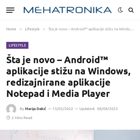
Home
Lifestyle
Šta je novo – Android™ aplikacije stižu na Windows, redizajnirane aplikacije Notepad i Media Player
»
»
LIFESTYLE
Šta je novo – Android™
aplikacije stižu na Windows,
redizajnirane aplikacije
Notepad i Media Player
By
Marija Dakić
13/02/2022
Updated:
08/09/2023
2 Mins Read