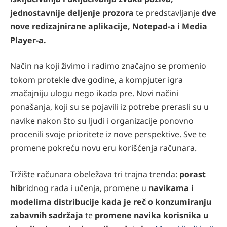
jednostavnije deljenje prozora
te predstavljanje
dve
nove redizajnirane aplikacije, Notepad-a i Media
Player-a.
Način na koji živimo i radimo značajno se promenio
tokom protekle dve godine, a kompjuter igra
značajniju ulogu nego ikada pre. Novi načini
ponašanja, koji su se pojavili iz potrebe prerasli su u
navike nakon što su ljudi i organizacije ponovno
procenili svoje prioritete iz nove perspektive. Sve te
promene pokreću novu eru korišćenja računara.
Tržište računara obeležava tri trajna trenda:
porast
hib
ridnog rada i učenja, promene u
navikama i
modelima distribucije kada je reč o konzumiranju
zabavnih sadržaja
te
promene navika korisnika u