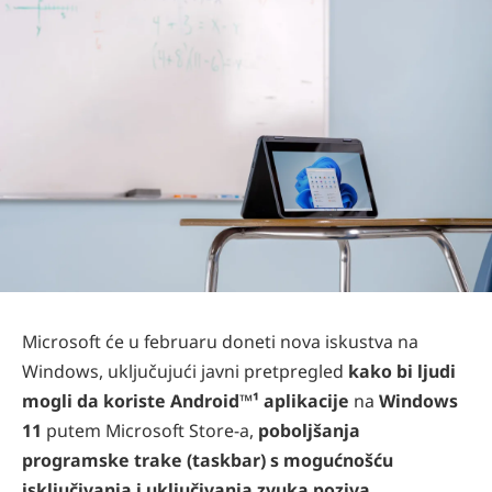
Microsoft će u februaru doneti nova iskustva na
Windows, uključujući javni pretpregled
kako bi ljudi
mogli da koriste Android™¹ aplikacije
na
Windows
11
putem Microsoft Store-a,
poboljšanja
programske trake (taskbar) s
mogućnošću
isključivanja i uključivanja zvuka poziva,