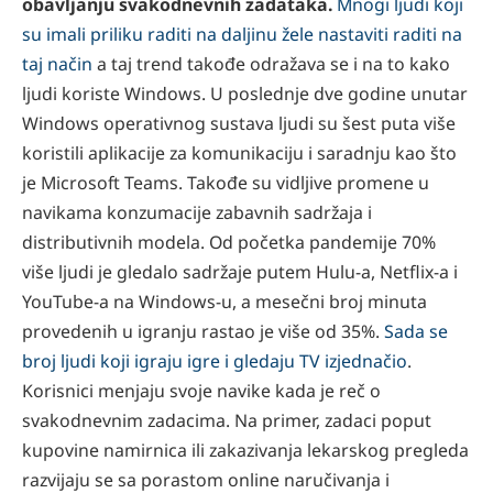
obavljanju svakodnevnih zadataka.
Mnogi ljudi koji
su imali priliku raditi na daljinu žele nastaviti raditi na
taj način
a taj trend takođe odražava se i na to kako
ljudi koriste Windows. U poslednje dve godine unutar
Windows operativnog sustava ljudi su šest puta više
koristili aplikacije za komunikaciju i saradnju kao što
je Microsoft Teams. Takođe su vidljive promene u
navikama konzumacije zabavnih sadržaja i
distributivnih modela. Od početka pandemije 70%
više ljudi je gledalo sadržaje putem Hulu-a, Netflix-a i
YouTube-a na Windows-u, a mesečni broj minuta
provedenih u igranju rastao je više od 35%.
Sada se
broj ljudi koji igraju igre i gledaju TV izjednačio
.
Korisnici menjaju svoje navike kada je reč o
svakodnevnim zadacima. Na primer, zadaci poput
kupovine namirnica ili zakazivanja lekarskog pregleda
razvijaju se sa porastom online naručivanja i