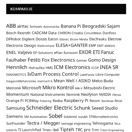
KOMPANIJE
ABB
Banana Pi
Beogradski Sajam
akYtec
Armsom
Automatika
CADCAM Data
Bosch Rexroth
Danfoss
CHIRON Croatia
CircuitMess
Dossis
Elecrow
DFRobot
Digilent
Eaton
Elecfreaks
Edatec
Elcom Media
ELESA+GANTER
Electronic Design
EMP
Elektromont
EMT elektro
EXOR ETI
Fanuc
ENEL Valjevo
EP-Solutions
ePlan
Eurocom
Festo
Fox Electronics
Faulhaber
Gomo Design
Gamax
Hennlich
ICM Electronics
INEA SR
Hidraulika
HMS
ICOP
IvDam Process Control
Libre Computer
INNOMOTICS
LattePanda
Mean Well / ASIKO
Melco-Buda
magazinMehatronika
malina314
Mikro Kontrol
Microsoft
Mitsubishi Electric
Metronik
Milk-V
Momentum
Neofyton
National Instruments
Neminik
NVIDIA
Olimex
Raspberry Pi
Orange Pi
PCBWay
Radxa
Recom
Rittal
Pickering
Renishaw
Schneider Electric
Schunk
Samsung
Seeed Studio
Sobel
Siemens
STMicroelectronics
SM Automation
Soldered
staubli
Tectra / Megger
Tehnogama
SunFounder
teenage engineering
TeLa
Tipteh
TRC pro
TI LaunchPad
Trim
Tinex i Bell
elektrik
Triton Engineering