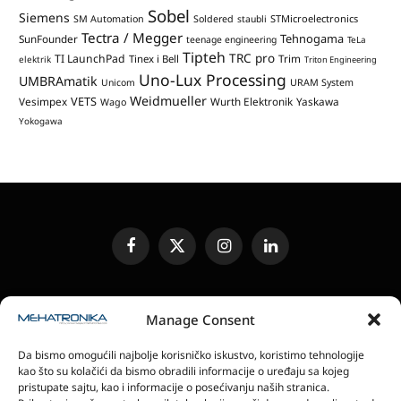
Sobel
Siemens
STMicroelectronics
SM Automation
Soldered
staubli
Tectra / Megger
Tehnogama
SunFounder
teenage engineering
TeLa
Tipteh
TRC pro
TI LaunchPad
Trim
Tinex i Bell
elektrik
Triton Engineering
Uno-Lux Processing
UMBRAmatik
Unicom
URAM System
Weidmueller
VETS
Vesimpex
Wurth Elektronik
Yaskawa
Wago
Yokogawa
Facebook
X
Instagram
LinkedIn
(Twitter)
UREĐIVAČKA POLITIKA
KONTAKT
MEDIA KIT
Manage Consent
SLANJE JEDINICA ZA RECENZIJU
PRETPLATA
Da bismo omogućili najbolje korisničko iskustvo, koristimo tehnologije
ELEKTRONSKA IZDANJA
POLITIKA PRIVATNOSTI
kao što su kolačići da bismo obradili informacije o uređaju sa kojeg
POLITIKA KOLAČIĆA
pristupate sajtu, kao i informacije o posećivanju naših stranica.