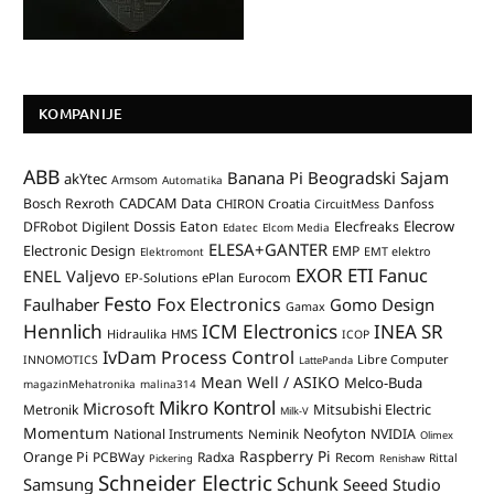
KOMPANIJE
ABB
Banana Pi
Beogradski Sajam
akYtec
Armsom
Automatika
CADCAM Data
Bosch Rexroth
Danfoss
CHIRON Croatia
CircuitMess
Dossis
Elecrow
DFRobot
Digilent
Eaton
Elecfreaks
Edatec
Elcom Media
ELESA+GANTER
Electronic Design
EMP
Elektromont
EMT elektro
EXOR ETI
Fanuc
ENEL Valjevo
EP-Solutions
ePlan
Eurocom
Festo
Fox Electronics
Faulhaber
Gomo Design
Gamax
Hennlich
ICM Electronics
INEA SR
Hidraulika
HMS
ICOP
IvDam Process Control
Libre Computer
INNOMOTICS
LattePanda
Mean Well / ASIKO
Melco-Buda
magazinMehatronika
malina314
Mikro Kontrol
Microsoft
Mitsubishi Electric
Metronik
Milk-V
Momentum
Neofyton
National Instruments
Neminik
NVIDIA
Olimex
Raspberry Pi
Orange Pi
PCBWay
Radxa
Recom
Rittal
Pickering
Renishaw
Schneider Electric
Schunk
Samsung
Seeed Studio