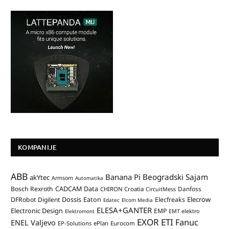
KOMPANIJE
ABB
Banana Pi
Beogradski Sajam
akYtec
Armsom
Automatika
CADCAM Data
Bosch Rexroth
Danfoss
CHIRON Croatia
CircuitMess
Dossis
Elecrow
DFRobot
Digilent
Eaton
Elecfreaks
Edatec
Elcom Media
ELESA+GANTER
Electronic Design
EMP
Elektromont
EMT elektro
EXOR ETI
Fanuc
ENEL Valjevo
EP-Solutions
ePlan
Eurocom