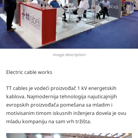
image description
Electric cable works
TT cables je vodeći proizvođač 1 kV energetskih
kablova. Najmodernija tehnologija najuticajnijih
evropskih proizvođača pomešana sa mladim i
motivisanim timom iskusnih inženjera dovela je ovu
mladu kompaniju na sam vrh tržišta.