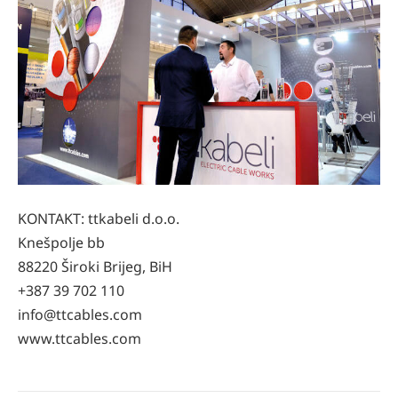
KONTAKT: ttkabeli d.o.o.
Knešpolje bb
88220 Široki Brijeg, BiH
+387 39 702 110
info@ttcables.com
www.ttcables.com