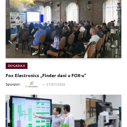
DOGAĐAJI
Fox Electronics „Finder dani u FOX-u“
Sponzor:
27/07/2026