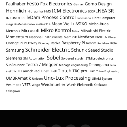
Festo
Fox Electronics
Faulhaber
Gomo Design
Gamax
Hennlich
ICM Electronics
INEA SR
Hidraulika
HMS
ICOP
IvDam Process Control
Libre Computer
INNOMOTICS
LattePanda
Mean Well / ASIKO
Melco-Buda
magazinMehatronika
malina314
Mikro Kontrol
Microsoft
Mitsubishi Electric
Metronik
Milk-V
Momentum
Neofyton
National Instruments
Neminik
NVIDIA
Olimex
Raspberry Pi
Orange Pi
PCBWay
Radxa
Recom
Rittal
Pickering
Renishaw
Schneider Electric
Schunk
Samsung
Seeed Studio
Sobel
Siemens
STMicroelectronics
SM Automation
Soldered
staubli
Tectra / Megger
Tehnogama
SunFounder
teenage engineering
TeLa
Tipteh
TRC pro
TI LaunchPad
Trim
Tinex i Bell
elektrik
Triton Engineering
Uno-Lux Processing
UMBRAmatik
Unicom
URAM System
Weidmueller
VETS
Vesimpex
Wurth Elektronik
Yaskawa
Wago
Yokogawa