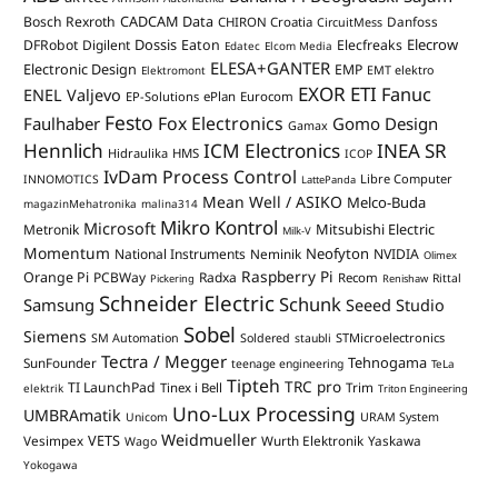
CADCAM Data
Bosch Rexroth
Danfoss
CHIRON Croatia
CircuitMess
Dossis
Elecrow
DFRobot
Digilent
Eaton
Elecfreaks
Edatec
Elcom Media
ELESA+GANTER
Electronic Design
EMP
Elektromont
EMT elektro
EXOR ETI
Fanuc
ENEL Valjevo
EP-Solutions
ePlan
Eurocom
Festo
Fox Electronics
Faulhaber
Gomo Design
Gamax
Hennlich
ICM Electronics
INEA SR
Hidraulika
HMS
ICOP
IvDam Process Control
Libre Computer
INNOMOTICS
LattePanda
Mean Well / ASIKO
Melco-Buda
magazinMehatronika
malina314
Mikro Kontrol
Microsoft
Mitsubishi Electric
Metronik
Milk-V
Momentum
Neofyton
National Instruments
Neminik
NVIDIA
Olimex
Raspberry Pi
Orange Pi
PCBWay
Radxa
Recom
Rittal
Pickering
Renishaw
Schneider Electric
Schunk
Samsung
Seeed Studio
Sobel
Siemens
STMicroelectronics
SM Automation
Soldered
staubli
Tectra / Megger
Tehnogama
SunFounder
teenage engineering
TeLa
Tipteh
TRC pro
TI LaunchPad
Trim
Tinex i Bell
elektrik
Triton Engineering
Uno-Lux Processing
UMBRAmatik
Unicom
URAM System
Weidmueller
VETS
Vesimpex
Wurth Elektronik
Yaskawa
Wago
Yokogawa