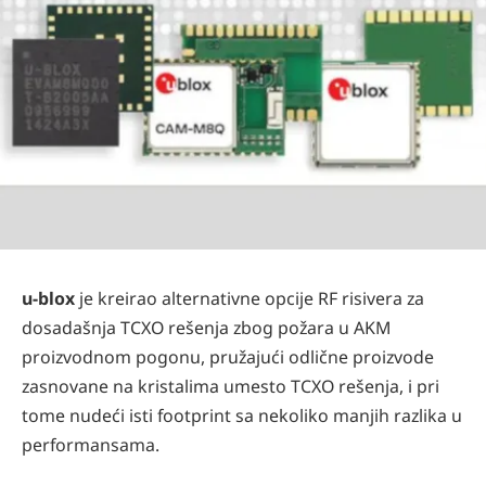
u-blox
je kreirao alternativne opcije RF risivera za
dosadašnja TCXO rešenja zbog požara u AKM
proizvodnom pogonu, pružajući odlične proizvode
zasnovane na kristalima umesto TCXO rešenja, i pri
tome nudeći isti footprint sa nekoliko manjih razlika u
performansama.