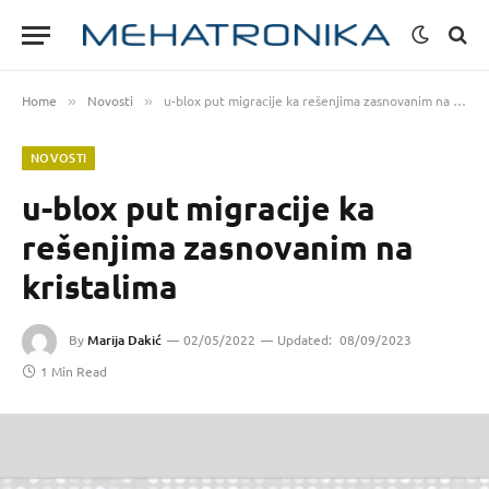
Home
Novosti
u-blox put migracije ka rešenjima zasnovanim na kristalima
»
»
NOVOSTI
u-blox put migracije ka
rešenjima zasnovanim na
kristalima
By
Marija Dakić
02/05/2022
Updated:
08/09/2023
1 Min Read