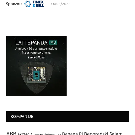
Sponzor:
14/06/2026
KOMPANIJE
ABB
Banana Pi
Beogradski Sajam
akYtec
Armsom
Automatika