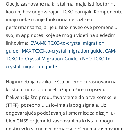
Opcije zasnovane na kristalima imaju isti footprint
kao i njihov odgovarajući TCXO parnjak. Komponente
imaju neke manje funkcionalne razlike u
performansama, ali je u-blox naveo ove promene u
svojim app notes, koje se mogu videti na sledećim
linkovima:
EVA-M8 TCXO-to-crystal migration
guide
,
MAX TCXO-to-crystal migration guide
,
CAM-
TCXO-to-Crystal-Migration-Guide
, i
NEO TCXO-to-
crystal migration guide
.
Najprimetnija razlika je što prijemnici zasnovani na
kristalu moraju da pretražuju u širem opsegu
frekvencija što produžava vreme do prve korekcije
(TTFF), posebno u uslovima slabog signala. Uz
odgovarajuća podešavanja i smernice za dizajn, u-
blox GNSS prijemnici zasnovani na kristalu mogu
postići vrlo slične performanse rešenjima zasnovanim