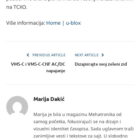
na TCXO.
Više informacija:
Home | u-blox
PREVIOUS ARTICLE
NEXT ARTICLE
VMS-C i VMS-C-CNF AC/DC
Dizajnirajte svoj zeleni zid
napajanje
Marija Dakić
Marija je bila u magazinu Mehatronika od
samog početka, fokusirajući se na dizajn i
vizuelni identitet časopisa. Sada uglavnom traži
zanimljive vesti i tekstove za sajt. U slobodno