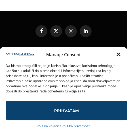
Facebook
X
Instagram
LinkedIn
(Twitter)
UREĐIVAČKA POLITIKA
KONTAKT
MEDIA KIT
Manage Consent
SLANJE JEDINICA ZA RECENZIJU
PRETPLATA
Da bismo omogućili najbolje korisničko iskustvo, koristimo tehnologije
ELEKTRONSKA IZDANJA
POLITIKA PRIVATNOSTI
kao što su kolačići da bismo obradili informacije o uređaju sa kojeg
POLITIKA KOLAČIĆA
pristupate sajtu, kao i informacije o posećivanju naših stranica.
Prihvatanje naše upotrebe ovih tehnologija znači da nam dozvoljavate da
obradimo ove podatke. Odbijanje ili kasnije opozivanje pristanka može
magazin Mehatronika - Agencija “Gomo Design”
dovesti do prestanka rada određenih funkcija sajta.
Stanoja Glavaša 37, 26300 Vršac, Serbia
+381 60 0171 273
© 2026 magazin Mehatronika by Gomo Design.
PRIHVATAM
Politika kolačića
Politika privatnosti