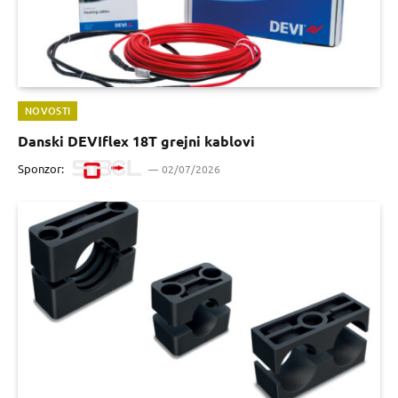
NOVOSTI
Danski DEVIflex 18T grejni kablovi
Sponzor:
02/07/2026