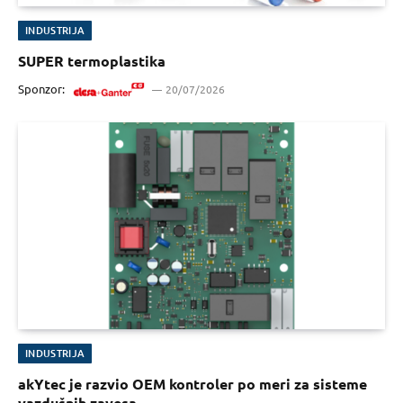
INDUSTRIJA
SUPER termoplastika
Sponzor:
20/07/2026
INDUSTRIJA
akYtec je razvio OEM kontroler po meri za sisteme
vazdušnih zavesa