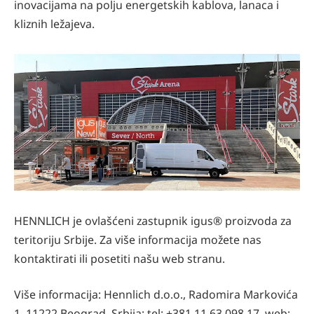
inovacijama na polju energetskih kablova, lanaca i
kliznih ležajeva.
HENNLICH je ovlašćeni zastupnik igus® proizvoda za
teritoriju Srbije. Za više informacija možete nas
kontaktirati ili posetiti našu web stranu.
Više informacija: Hennlich d.o.o., Radomira Markovića
1, 11222 Beograd, Srbija; tel: +381 11 63 098 17, web: