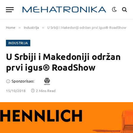
Home
Industrija
U Srbiji i Makedoniji održan prvi igus® RoadShow
»
»
INDUSTRIJA
U Srbiji i Makedoniji održan
prvi igus® RoadShow
Sponzorisao:
15/10/2018
2 Mins Read