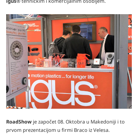
igus
® tehničkim i komercijalnim osobljem.
RoadShow
je započet 08. Oktobra u Makedoniji i to
prvom prezentacijom u firmi Braco iz Velesa.