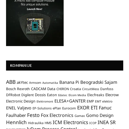
KOMPANIJE
ABB
Banana Pi
Beogradski Sajam
akYtec
Armsom
Automatika
CADCAM Data
Bosch Rexroth
Danfoss
CHIRON Croatia
CircuitMess
Dossis
Elecrow
DFRobot
Digilent
Eaton
Elecfreaks
Edatec
Elcom Media
ELESA+GANTER
Electronic Design
EMP
Elektromont
EMT elektro
EXOR ETI
Fanuc
ENEL Valjevo
EP-Solutions
ePlan
Eurocom
Festo
Fox Electronics
Faulhaber
Gomo Design
Gamax
Hennlich
ICM Electronics
INEA SR
Hidraulika
HMS
ICOP
IvDam Process Control