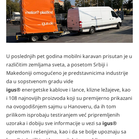
U poslednjih pet godina mobilni karavan prisutan je u
različitim zemljama sveta, a posetom Srbiji i
Makedoniji omogućeno je predstavnicima industrije
da u sopstvenom gradu vide
igus®
energetske kablove i lance, klizne ležajeve, kao
i 108 najnovijih proizvoda koji su premijerno prikazani
na ovogodišnjem sajmu u Hanoveru, da ih tom
prilikom isprobaju testiranjem već pripremljenih
uzoraka i dobiju sve informacije u vezi sa
igus®
opremom i rešenjima, kao i da se bolje upoznaju sa