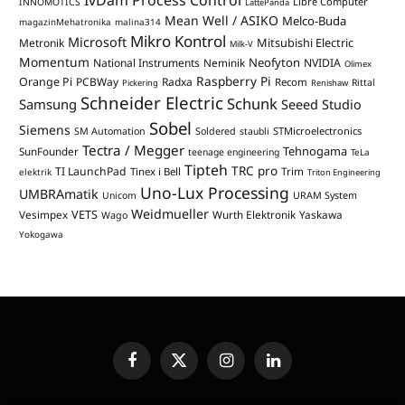
Libre Computer
INNOMOTICS
LattePanda
Mean Well / ASIKO
Melco-Buda
magazinMehatronika
malina314
Mikro Kontrol
Microsoft
Mitsubishi Electric
Metronik
Milk-V
Momentum
Neofyton
National Instruments
Neminik
NVIDIA
Olimex
Raspberry Pi
Orange Pi
PCBWay
Radxa
Recom
Rittal
Pickering
Renishaw
Schneider Electric
Schunk
Samsung
Seeed Studio
Sobel
Siemens
STMicroelectronics
SM Automation
Soldered
staubli
Tectra / Megger
Tehnogama
SunFounder
teenage engineering
TeLa
Tipteh
TRC pro
TI LaunchPad
Trim
Tinex i Bell
elektrik
Triton Engineering
Uno-Lux Processing
UMBRAmatik
Unicom
URAM System
Weidmueller
VETS
Vesimpex
Wurth Elektronik
Yaskawa
Wago
Yokogawa
Facebook
X
Instagram
LinkedIn
(Twitter)