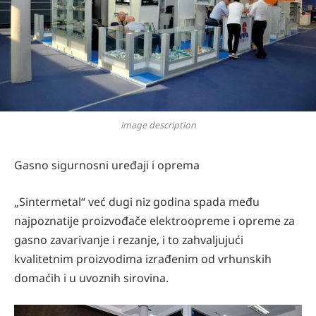
image description
Gasno sigurnosni uređaji i oprema
„Sintermetal“ već dugi niz godina spada među
najpoznatije proizvođače elektroopreme i opreme za
gasno zavarivanje i rezanje, i to zahvaljujući
kvalitetnim proizvodima izrađenim od vrhunskih
domaćih i u uvoznih sirovina.