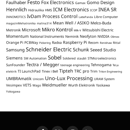
Festo
Fox Electronics
Faulhaber
Gomo Design
Gamax
Hennlich
ICM Electronics
INEA SR
Hidraulika
HMS
ICOP
IvDam Process Control
Libre Computer
INNOMOTICS
LattePanda
Mean Well / ASIKO
Melco-Buda
magazinMehatronika
malina314
Mikro Kontrol
Microsoft
Mitsubishi Electric
Metronik
Milk-V
Momentum
Neofyton
National Instruments
Neminik
NVIDIA
Olimex
Raspberry Pi
Orange Pi
PCBWay
Radxa
Recom
Rittal
Pickering
Renishaw
Schneider Electric
Schunk
Samsung
Seeed Studio
Sobel
Siemens
STMicroelectronics
SM Automation
Soldered
staubli
Tectra / Megger
Tehnogama
SunFounder
teenage engineering
TeLa
Tipteh
TRC pro
TI LaunchPad
Trim
Tinex i Bell
elektrik
Triton Engineering
Uno-Lux Processing
UMBRAmatik
Unicom
URAM System
Weidmueller
VETS
Vesimpex
Wurth Elektronik
Yaskawa
Wago
Yokogawa