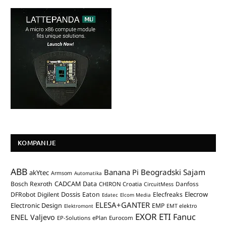
KOMPANIJE
ABB
Banana Pi
Beogradski Sajam
akYtec
Armsom
Automatika
CADCAM Data
Bosch Rexroth
Danfoss
CHIRON Croatia
CircuitMess
Dossis
Elecrow
DFRobot
Digilent
Eaton
Elecfreaks
Edatec
Elcom Media
ELESA+GANTER
Electronic Design
EMP
Elektromont
EMT elektro
EXOR ETI
Fanuc
ENEL Valjevo
EP-Solutions
ePlan
Eurocom