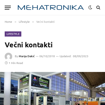
Home
Lifestyle
Večni kontakti
»
»
LIFESTYLE
Večni kontakti
By
Marija Dakić
06/10/2018
Updated:
08/09/2023
1 Min Read