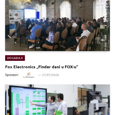
DOGAĐAJI
Fox Electronics „Finder dani u FOX-u“
Sponzor:
27/07/2026