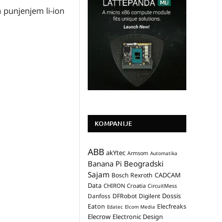
punjenjem li-ion
KOMPANIJE
ABB
akYtec
Armsom
Automatika
Banana Pi
Beogradski
Sajam
CADCAM
Bosch Rexroth
Data
CHIRON Croatia
CircuitMess
Dossis
Danfoss
DFRobot
Digilent
Eaton
Elecfreaks
Edatec
Elcom Media
Elecrow
Electronic Design