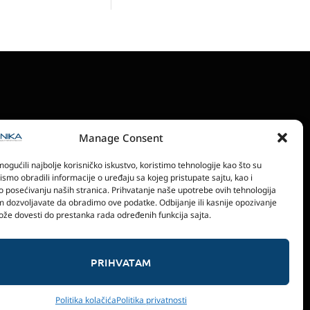
Manage Consent
RONSKA IZDANJA
POLITIKA PRIVATNOSTI
gućili najbolje korisničko iskustvo, koristimo tehnologije kao što su
bismo obradili informacije o uređaju sa kojeg pristupate sajtu, kao i
o posećivanju naših stranica. Prihvatanje naše upotrebe ovih tehnologija
 dozvoljavate da obradimo ove podatke. Odbijanje ili kasnije opozivanje
že dovesti do prestanka rada određenih funkcija sajta.
PRIHVATAM
Politika kolačića
Politika privatnosti