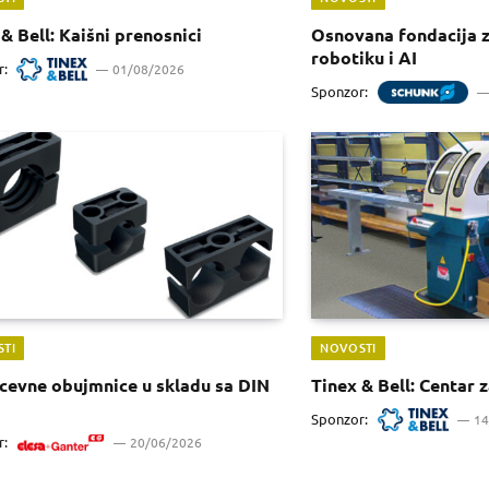
& Bell: Kaišni prenosnici
Osnovana fondacija 
robotiku i AI
r:
01/08/2026
Sponzor:
TI
NOVOSTI
cevne obujmnice u skladu sa DIN
Tinex & Bell: Centar 
Sponzor:
14
r:
20/06/2026