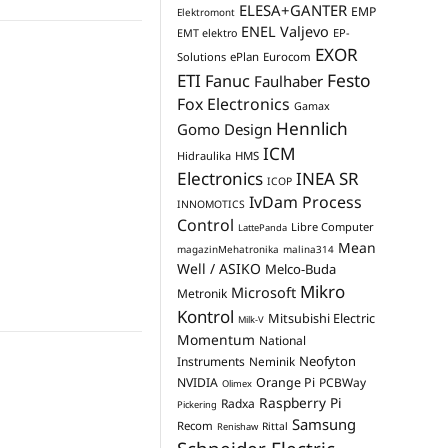
ELESA+GANTER
EMP
Elektromont
ENEL Valjevo
EP-
EMT elektro
EXOR
Solutions
ePlan
Eurocom
Festo
ETI
Fanuc
Faulhaber
Fox Electronics
Gamax
Hennlich
Gomo Design
ICM
Hidraulika
HMS
Electronics
INEA SR
ICOP
IvDam Process
INNOMOTICS
Control
Libre Computer
LattePanda
Mean
magazinMehatronika
malina314
Well / ASIKO
Melco-Buda
Mikro
Microsoft
Metronik
Kontrol
Mitsubishi Electric
Milk-V
Momentum
National
Neofyton
Instruments
Neminik
NVIDIA
Orange Pi
PCBWay
Olimex
Raspberry Pi
Radxa
Pickering
Samsung
Recom
Rittal
Renishaw