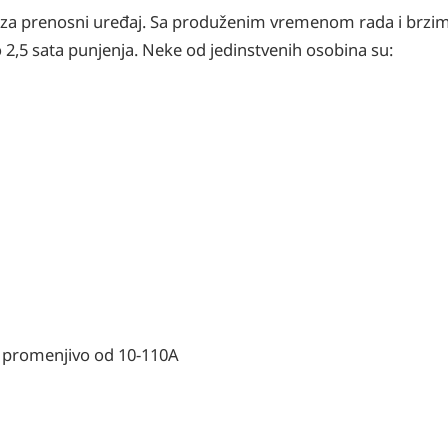
a prenosni uređaj. Sa produženim vremenom rada i brzim 
amo 2,5 sata punjenja. Neke od jedinstvenih osobina su:
i promenjivo od 10-110A