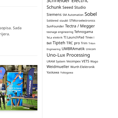
Schneider Electric
Schunk
Seeed Studio
Sobel
Siemens
SM Automation
STMicroelectronics
Soldered
staubli
Tectra / Megger
SunFounder
asopisa. Sada
Tehnogama
teenage engineering
ijera.
TI LaunchPad
Tinex i
TeLa elektrik
Tipteh
TRC pro
Trim
Bell
Triton
UMBRAmatik
Unicom
Engineering
Uno-Lux Processing
VETS
Vesimpex
URAM System
Wago
Weidmueller
Wurth Elektronik
Yaskawa
Yokogawa