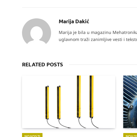
Marija Dakić
Marija je bila u magazinu Mehatronika 
uglavnom traži zanimljive vesti i teks
RELATED POSTS
NOVOSTI
NOVOS