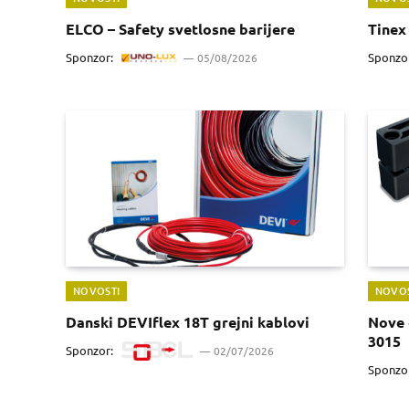
ELCO – Safety svetlosne barijere
Tinex 
Sponzor:
Sponzo
05/08/2026
NOVOSTI
NOVOS
Danski DEVIflex 18T grejni kablovi
Nove 
3015
Sponzor:
02/07/2026
Sponzo