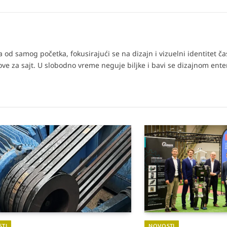
od samog početka, fokusirajući se na dizajn i vizuelni identitet č
tove za sajt. U slobodno vreme neguje biljke i bavi se dizajnom enter
TI
NOVOSTI