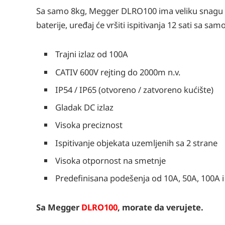
Sa samo 8kg, Megger DLRO100 ima veliku snagu z
baterije, uređaj će vršiti ispitivanja 12 sati sa s
Trajni izlaz od 100A
CATIV 600V rejting do 2000m n.v.
IP54 / IP65 (otvoreno / zatvoreno kućište)
Gladak DC izlaz
Visoka preciznost
Ispitivanje objekata uzemljenih sa 2 strane
Visoka otpornost na smetnje
Predefinisana podešenja od 10A, 50A, 100A 
Sa Megger
DLRO100
, morate da verujete.