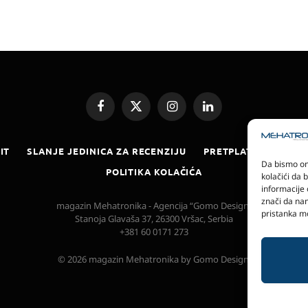
Facebook
X
Instagram
LinkedIn
(Twitter)
IT
SLANJE JEDINICA ZA RECENZIJU
PRETPLATA
ELEKT
Da bismo omo
POLITIKA KOLAČIĆA
kolačići da 
informacije 
znači da nam
magazin Mehatronika - Agencija “Gomo Design”
pristanka mo
Stanoja Glavaša 37, 26300 Vršac, Serbia
+381 60 0171 273
© 2026 magazin Mehatronika by Gomo Design.