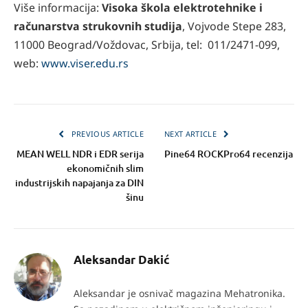
Više informacija:
Visoka škola elektrotehnike i
računarstva strukovnih studija
, Vojvode Stepe 283,
11000 Beograd/Voždovac, Srbija, tel: 011/2471-099,
web:
www.viser.edu.rs
PREVIOUS ARTICLE
NEXT ARTICLE
MEAN WELL NDR i EDR serija
Pine64 ROCKPro64 recenzija
ekonomičnih slim
industrijskih napajanja za DIN
šinu
Aleksandar Dakić
Aleksandar je osnivač magazina Mehatronika.