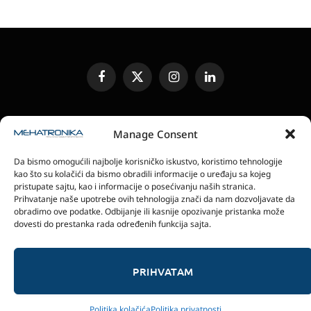
Facebook
X
Instagram
LinkedIn
(Twitter)
UREĐIVAČKA POLITIKA
KONTAKT
MEDIA KIT
Manage Consent
SLANJE JEDINICA ZA RECENZIJU
PRETPLATA
Da bismo omogućili najbolje korisničko iskustvo, koristimo tehnologije
ELEKTRONSKA IZDANJA
POLITIKA PRIVATNOSTI
kao što su kolačići da bismo obradili informacije o uređaju sa kojeg
POLITIKA KOLAČIĆA
pristupate sajtu, kao i informacije o posećivanju naših stranica.
Prihvatanje naše upotrebe ovih tehnologija znači da nam dozvoljavate da
obradimo ove podatke. Odbijanje ili kasnije opozivanje pristanka može
magazin Mehatronika - Agencija “Gomo Design”
dovesti do prestanka rada određenih funkcija sajta.
Stanoja Glavaša 37, 26300 Vršac, Serbia
+381 60 0171 273
© 2026 magazin Mehatronika by Gomo Design.
PRIHVATAM
Politika kolačića
Politika privatnosti