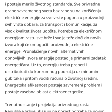
i postaje merilo životnog standarda. Sve privredne
grane savremenog sveta bazirane su na korišćenju
električne energije za sve vrste pogona u proizvodnji
svih vrsta dobara, za transport i komunikacije, za
visok kvalitet života uopšte. Potrebe za električnom
energijom rastu sve brže i sve je teže doći do novih
izvora koji će omogućiti proizvodnju električne
energije. Pronalaženje novih, alternativnih i
obnovljivih izvora energije postao je primarni zadatak
energetičara. Uz to, energiju treba preneti i
distribuirati do konzumnog područja uz minumim
gubitaka i pritom voditi računa o životnoj sredini.
Energetska efikasnost postaje savremeni problem i
postaje zasebna oblast elektroenergetike..
Trenutno stanje i projekcija privrednog rasta
Republike Srbije ukazuju na porast potreba za novim