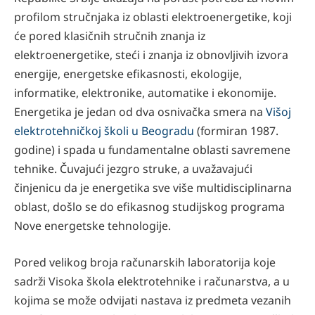
profilom stručnjaka iz oblasti elektroenergetike, koji
će pored klasičnih stručnih znanja iz
elektroenergetike, steći i znanja iz obnovljivih izvora
energije, energetske efikasnosti, ekologije,
informatike, elektronike, automatike i ekonomije.
Energetika je jedan od dva osnivačka smera na
Višoj
elektrotehničkoj školi u Beogradu
(formiran 1987.
godine) i spada u fundamentalne oblasti savremene
tehnike. Čuvajući jezgro struke, a uvažavajući
činjenicu da je energetika sve više multidisciplinarna
oblast, došlo se do efikasnog studijskog programa
Nove energetske tehnologije.
Pored velikog broja računarskih laboratorija koje
sadrži Visoka škola elektrotehnike i računarstva, a u
kojima se može odvijati nastava iz predmeta vezanih