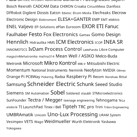
CADCAM Data
Bosch Rexroth
Danfoss
CHIRON Croatia
CircuitMess
Dossis
Elecrow
DFRobot
Digilent
Eaton
Elecfreaks
Edatec
Elcom Media
ELESA+GANTER
Electronic Design
EMP
Elektromont
EMT elektro
EXOR ETI
Fanuc
ENEL Valjevo
EP-Solutions
ePlan
Eurocom
Festo
Fox Electronics
Faulhaber
Gomo Design
Gamax
Hennlich
ICM Electronics
INEA SR
Hidraulika
HMS
ICOP
IvDam Process Control
Libre Computer
INNOMOTICS
LattePanda
Mean Well / ASIKO
Melco-Buda
magazinMehatronika
malina314
Mikro Kontrol
Microsoft
Mitsubishi Electric
Metronik
Milk-V
Momentum
Neofyton
National Instruments
Neminik
NVIDIA
Olimex
Raspberry Pi
Orange Pi
PCBWay
Radxa
Recom
Rittal
Pickering
Renishaw
Schneider Electric
Schunk
Samsung
Seeed Studio
Sobel
Siemens
STMicroelectronics
SM Automation
Soldered
staubli
Tectra / Megger
Tehnogama
SunFounder
teenage engineering
TeLa
Tipteh
TRC pro
TI LaunchPad
Trim
Tinex i Bell
elektrik
Triton Engineering
Uno-Lux Processing
UMBRAmatik
Unicom
URAM System
Weidmueller
VETS
Vesimpex
Wurth Elektronik
Yaskawa
Wago
Yokogawa