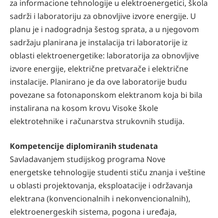
za informacione tehnologije u elektroenergetici, škola
sadrži i laboratoriju za obnovljive izvore energije. U
planu je i nadogradnja šestog sprata, a u njegovom
sadržaju planirana je instalacija tri laboratorije iz
oblasti elektroenergetike: laboratorija za obnovljive
izvore energije, električne pretvarače i električne
instalacije. Planirano je da ove laboratorije budu
povezane sa fotonaponskom elektranom koja bi bila
instalirana na kosom krovu Visoke škole
elektrotehnike i računarstva strukovnih studija.
Kompetencije diplomiranih studenata
Savladavanjem studijskog programa Nove
energetske tehnologije studenti stiču znanja i veštine
u oblasti projektovanja, eksploatacije i održavanja
elektrana (konvencionalnih i nekonvencionalnih),
elektroenergeskih sistema, pogona i uređaja,