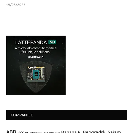
19/03/2026
KOMPANIJE
ABB
Banana Pi
Beogradski Sajam
akYtec
Armsom
Automatika