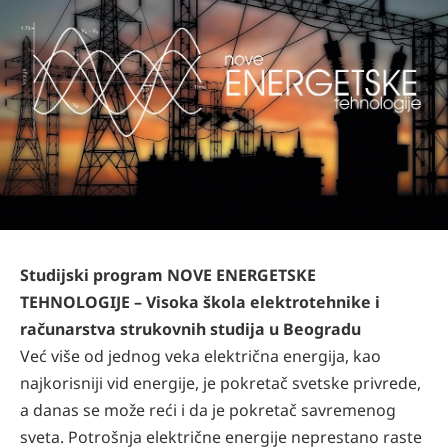
Studijski program NOVE ENERGETSKE
TEHNOLOGIJE – Visoka škola elektrotehnike i
računarstva strukovnih studija u Beogradu
Već više od jednog veka električna energija, kao
najkorisniji vid energije, je pokretač svetske privrede,
a danas se može reći i da je pokretač savremenog
sveta. Potrošnja električne energije neprestano raste