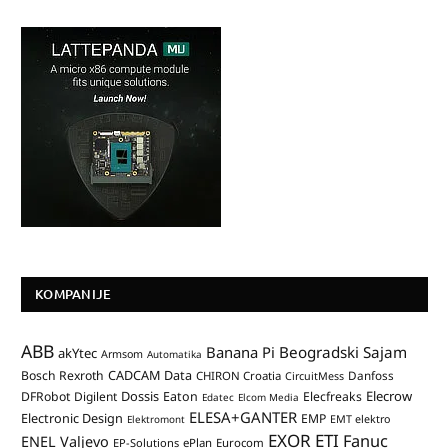
KOMPANIJE
ABB
Banana Pi
Beogradski Sajam
akYtec
Armsom
Automatika
CADCAM Data
Bosch Rexroth
Danfoss
CHIRON Croatia
CircuitMess
Dossis
Elecrow
DFRobot
Digilent
Eaton
Elecfreaks
Edatec
Elcom Media
ELESA+GANTER
Electronic Design
EMP
Elektromont
EMT elektro
EXOR ETI
Fanuc
ENEL Valjevo
EP-Solutions
ePlan
Eurocom