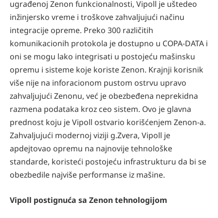
ugrađenoj Zenon funkcionalnosti, Vipoll je uštedeo
inžinjersko vreme i troškove zahvaljujući načinu
integracije opreme. Preko 300 različitih
komunikacionih protokola je dostupno u COPA-DATA i
oni se mogu lako integrisati u postojeću mašinsku
opremu i sisteme koje koriste Zenon. Krajnji korisnik
više nije na inforacionom pustom ostrvu upravo
zahvaljujući Zenonu, već je obezbeđena neprekidna
razmena podataka kroz ceo sistem. Ovo je glavna
prednost koju je Vipoll ostvario korišćenjem Zenon-a.
Zahvaljujući modernoj viziji g.Zvera, Vipoll je
apdejtovao opremu na najnovije tehnološke
standarde, koristeći postojeću infrastrukturu da bi se
obezbedile najviše performanse iz mašine.
Vipoll postignuća sa Zenon tehnologijom