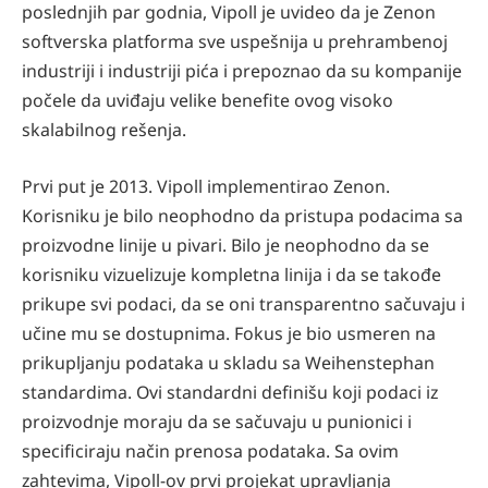
poslednjih par godnia, Vipoll je uvideo da je Zenon
softverska platforma sve uspešnija u prehrambenoj
industriji i industriji pića i prepoznao da su kompanije
počele da uviđaju velike benefite ovog visoko
skalabilnog rešenja.
Prvi put je 2013. Vipoll implementirao Zenon.
Korisniku je bilo neophodno da pristupa podacima sa
proizvodne linije u pivari. Bilo je neophodno da se
korisniku vizuelizuje kompletna linija i da se takođe
prikupe svi podaci, da se oni transparentno sačuvaju i
učine mu se dostupnima. Fokus je bio usmeren na
prikupljanju podataka u skladu sa Weihenstephan
standardima. Ovi standardni definišu koji podaci iz
proizvodnje moraju da se sačuvaju u punionici i
specificiraju način prenosa podataka. Sa ovim
zahtevima, Vipoll-ov prvi projekat upravljanja