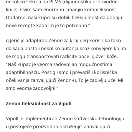
nekoliko sekcija na PLMS (dijagnostika proizvodne
linije). Ovim sam enormno smanjio kompleksnost.
Dodatno, naši kupci su dobili fleksibilnost da dodaju
nove recepte kada im je to potrebno.”
g.Jerić je adaptirao Zenon za krajnjeg korisnika tako
da sada postoji nekoliko putanja kroz konvejere kojim
se mogu transportovati različite boce. g.Zver kaže,
“Naš kupac je veoma zadovoljan mogućnostima i
adaptibilnošću. Postigli smo i prevazišli korisnička
očekivanja zahvaljujući Zenon-u. To je zadivljujuće. Mi
smo veoma zadovoljni.”
Zenon fleksibilnost za Vipoll
Vipoll je implementirao Zenon softversku tehnologiju
u postojeće proizvodno okruženje. Zahvaljujući