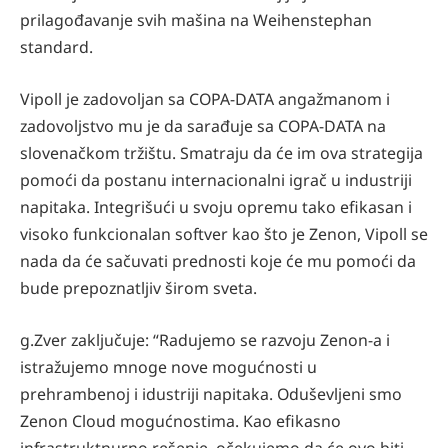
prilagođavanje svih mašina na Weihenstephan
standard.
Vipoll je zadovoljan sa COPA-DATA angažmanom i
zadovoljstvo mu je da sarađuje sa COPA-DATA na
slovenačkom tržištu. Smatraju da će im ova strategija
pomoći da postanu internacionalni igrač u industriji
napitaka. Integrišući u svoju opremu tako efikasan i
visoko funkcionalan softver kao što je Zenon, Vipoll se
nada da će sačuvati prednosti koje će mu pomoći da
bude prepoznatljiv širom sveta.
g.Zver zaključuje: “Radujemo se razvoju Zenon-a i
istražujemo mnoge nove mogućnosti u
prehrambenoj i idustriji napitaka. Oduševljeni smo
Zenon Cloud mogućnostima. Kao efikasno
infrastruktnurno rešenje, očekujemo da će ovo biti