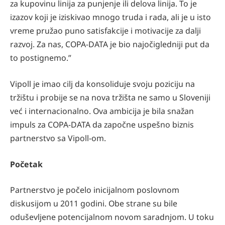
za kupovinu linija za punjenje ili delova linija. To je
izazov koji je iziskivao mnogo truda i rada, ali je u isto
vreme pružao puno satisfakcije i motivacije za dalji
razvoj. Za nas, COPA-DATA je bio najočigledniji put da
to postignemo.”
Vipoll je imao cilj da konsoliduje svoju poziciju na
tržištu i probije se na nova tržišta ne samo u Sloveniji
već i internacionalno. Ova ambicija je bila snažan
impuls za COPA-DATA da započne uspešno biznis
partnerstvo sa Vipoll-om.
Početak
Partnerstvo je počelo inicijalnom poslovnom
diskusijom u 2011 godini. Obe strane su bile
oduševljene potencijalnom novom saradnjom. U toku