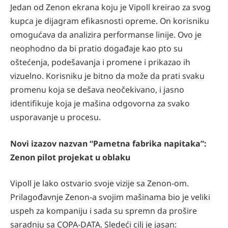
Jedan od Zenon ekrana koju je Vipoll kreirao za svog
kupca je dijagram efikasnosti opreme. On korisniku
omogućava da analizira performanse linije. Ovo je
neophodno da bi pratio događaje kao pto su
oštećenja, podešavanja i promene i prikazao ih
vizuelno. Korisniku je bitno da može da prati svaku
promenu koja se dešava neočekivano, i jasno
identifikuje koja je mašina odgovorna za svako
usporavanje u procesu.
Novi izazov nazvan “Pametna fabrika napitaka”:
Zenon pilot projekat u oblaku
Vipoll je lako ostvario svoje vizije sa Zenon-om.
Prilagođavnje Zenon-a svojim mašinama bio je veliki
uspeh za kompaniju i sada su spremn da prošire
saradnju sa COPA-DATA. Sledeći cilj je jasan: