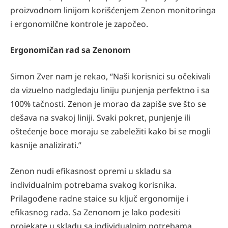
proizvodnom linijom korišćenjem Zenon monitoringa
i ergonomilčne kontrole je započeo.
Ergonomičan rad sa Zenonom
Simon Zver nam je rekao, “Naši korisnici su očekivali
da vizuelno nadgledaju liniju punjenja perfektno i sa
100% tačnosti. Zenon je morao da zapiše sve što se
dešava na svakoj liniji. Svaki pokret, punjenje ili
oštećenje boce moraju se zabeležiti kako bi se mogli
kasnije analizirati.”
Zenon nudi efikasnost opremi u skladu sa
individualnim potrebama svakog korisnika.
Prilagođene radne staice su ključ ergonomije i
efikasnog rada. Sa Zenonom je lako podesiti
projekate u skladu sa individualnim potrebama