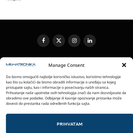
Facebook
X
Instagram
LinkedIn
(Twitter)
UREĐIVAČKA POLITIKA
KONTAKT
MEDIA KIT
Manage Consent
SLANJE JEDINICA ZA RECENZIJU
PRETPLATA
Da bismo omogućili najbolje korisničko iskustvo, koristimo tehnologije
ELEKTRONSKA IZDANJA
POLITIKA PRIVATNOSTI
kao što su kolačići da bismo obradili informacije o uređaju sa kojeg
POLITIKA KOLAČIĆA
pristupate sajtu, kao i informacije o posećivanju naših stranica.
Prihvatanje naše upotrebe ovih tehnologija znači da nam dozvoljavate da
obradimo ove podatke. Odbijanje ili kasnije opozivanje pristanka može
magazin Mehatronika - Agencija “Gomo Design”
dovesti do prestanka rada određenih funkcija sajta.
Stanoja Glavaša 37, 26300 Vršac, Serbia
+381 60 0171 273
© 2026 magazin Mehatronika by Gomo Design.
PRIHVATAM