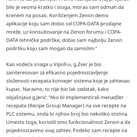
bilo je veoma kratko i stoga, morao sam odmah da
krenem na posao. Korišćenjem Zenon demo
aplikacije koju sam dobio od COPA-DATA prodajne
mreže, uz konsultovanje na Zenon forumu i COPA-
DATA tehničke podrške, dobio sam najbolju Zenon
podršku koju sam mogao da zamislim.”
Kao vodeća snaga u Vipoll-u, g.Zver je bio
zainteresovan za efikasno pojednostavljenje
složenosti recepata konvejer sistema koje je zahtevao
kupac. Naravno, to nije bio lak zadatak, kako
objašnjava g.Jerić: “Ako bi implementirali menadžer
recepata (Recipe Group Manager) na sve recepte na
PLC sistemu, onda bi njihov broj bio nekoliko stotina.
Umesto toga, koristili smo funkcionalnost Zenon-a da
pojednostavimo ovaj zahtev. Podelio sam recepte na