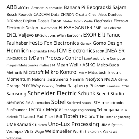
ABB
Banana Pi
Beogradski Sajam
akYtec
Armsom
Automatika
CADCAM Data
Bosch Rexroth
Danfoss
CHIRON Croatia
CircuitMess
Dossis
Elecrow
DFRobot
Digilent
Eaton
Elecfreaks
Edatec
Elcom Media
ELESA+GANTER
Electronic Design
EMP
Elektromont
EMT elektro
EXOR ETI
Fanuc
ENEL Valjevo
EP-Solutions
ePlan
Eurocom
Festo
Fox Electronics
Faulhaber
Gomo Design
Gamax
Hennlich
ICM Electronics
INEA SR
Hidraulika
HMS
ICOP
IvDam Process Control
Libre Computer
INNOMOTICS
LattePanda
Mean Well / ASIKO
Melco-Buda
magazinMehatronika
malina314
Mikro Kontrol
Microsoft
Mitsubishi Electric
Metronik
Milk-V
Momentum
Neofyton
National Instruments
Neminik
NVIDIA
Olimex
Raspberry Pi
Orange Pi
PCBWay
Radxa
Recom
Rittal
Pickering
Renishaw
Schneider Electric
Schunk
Samsung
Seeed Studio
Sobel
Siemens
STMicroelectronics
SM Automation
Soldered
staubli
Tectra / Megger
Tehnogama
SunFounder
teenage engineering
TeLa
Tipteh
TRC pro
TI LaunchPad
Trim
Tinex i Bell
elektrik
Triton Engineering
Uno-Lux Processing
UMBRAmatik
Unicom
URAM System
Weidmueller
VETS
Vesimpex
Wurth Elektronik
Yaskawa
Wago
Yokogawa