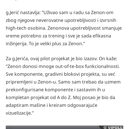
g.Jerić nastavlja: “Uživao sam u radu sa Zenon-om
zbog njegove neverovatne upotrebljivosti i izvrsnih
high-tech osobina. Zenonova upotrebljivost smanjuje
vreme potrebno za trening i sve je sada efikasna
inžinjerija. To je veliki plus za Zenon.”
Za g.Jerića, ovaj pilot projekat je bio izazov. On kaže:
“Zenon donosi mnoge out-of-te-box funkcionalnosti.
Sve komponente, gradivni blokovi projekta, su već
pripremljeni u Zenon-u. Samo sam trebao da uzmem
prekonfigurisane komponente i sastavim ih u
kompletan projekat od A do Z. Moj posao je bio da
adaptiram mašine i kreiram odgovarajuće
vizuelizacije.”