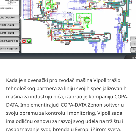
Kada je slovenački proizvođač mašina Vipoll tražio
tehnološkog partnera za liniju svojih specijalizovanih
mašina za industriju pića, izabrao je kompaniju COPA-
DATA. Implementirajući COPA-DATA Zenon softver u
svoju opremu za kontrolu i monitoring, Vipoll sada
ima odličnu osnovu za razvoj svog udela na tržištu i
raspoznavanje svog brenda u Evropi i širom sveta.