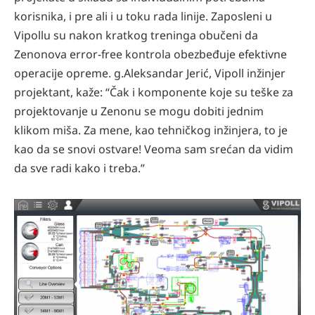
korisnika, i pre ali i u toku rada linije. Zaposleni u
Vipollu su nakon kratkog treninga obučeni da
Zenonova error-free kontrola obezbeđuje efektivne
operacije opreme. g.Aleksandar Jerić, Vipoll inžinjer
projektant, kaže: “Čak i komponente koje su teške za
projektovanje u Zenonu se mogu dobiti jednim
klikom miša. Za mene, kao tehničkog inžinjera, to je
kao da se snovi ostvare! Veoma sam srećan da vidim
da sve radi kako i treba.”