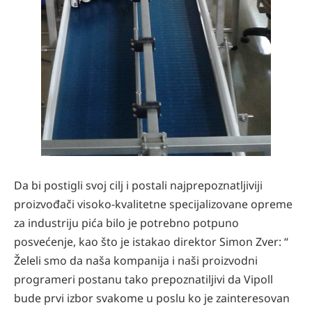
Da bi postigli svoj cilj i postali najprepoznatljiviji
proizvođači visoko-kvalitetne specijalizovane opreme
za industriju pića bilo je potrebno potpuno
posvećenje, kao što je istakao direktor Simon Zver: “
Želeli smo da naša kompanija i naši proizvodni
programeri postanu tako prepoznatiljivi da Vipoll
bude prvi izbor svakome u poslu ko je zainteresovan