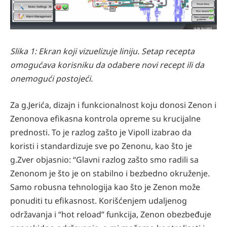
Slika 1: Ekran koji vizuelizuje liniju. Setap recepta
omogućava korisniku da odabere novi recept ili da
onemogući postojeći.
Za g.Jerića, dizajn i funkcionalnost koju donosi Zenon i
Zenonova efikasna kontrola opreme su krucijalne
prednosti. To je razlog zašto je Vipoll izabrao da
koristi i standardizuje sve po Zenonu, kao što je
g.Zver objasnio: “Glavni razlog zašto smo radili sa
Zenonom je što je on stabilno i bezbedno okruženje.
Samo robusna tehnologija kao što je Zenon može
ponuditi tu efikasnost. Korišćenjem udaljenog
održavanja i “hot reload” funkcija, Zenon obezbeđuje