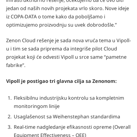
jedan od naših novih projekata vrlo skoro. Nove ideje
iz COPA-DATA o tome kako da poboljšamo i
optimizujemo proizvodnju su uvek dobrodošle.”
Zenon Cloud rešenje je sada nova vruća tema u Vipoll-
u i tim se sada priprema da integriše pilot Cloud
projekat koji će odvesti Vipoll u srce same “pametne
fabrike”.
Vipoll je postigao tri glavna cilja sa Zenonom:
Fleksibilnu industrijsku kontrolu sa kompletnim
monitoringom linije
Usaglašenost sa Weihenstephan standardima
Real-time nadgledanje efikasnosti opreme (Overall
Equipment Effectiveness – OEE)