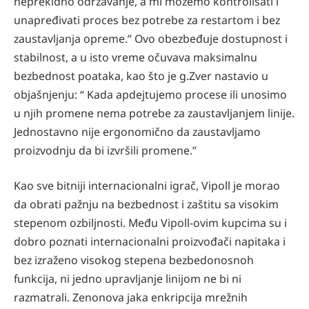
neprekidno održavanje, a mi možemo kontrolisati i
unapređivati proces bez potrebe za restartom i bez
zaustavljanja opreme.” Ovo obezbeđuje dostupnost i
stabilnost, a u isto vreme očuvava maksimalnu
bezbednost poataka, kao što je g.Zver nastavio u
objašnjenju: “ Kada apdejtujemo procese ili unosimo
u njih promene nema potrebe za zaustavljanjem linije.
Jednostavno nije ergonomično da zaustavljamo
proizvodnju da bi izvršili promene.”
Kao sve bitniji internacionalni igrač, Vipoll je morao
da obrati pažnju na bezbednost i zaštitu sa visokim
stepenom ozbiljnosti. Među Vipoll-ovim kupcima su i
dobro poznati internacionalni proizvođači napitaka i
bez izraženo visokog stepena bezbedonosnoh
funkcija, ni jedno upravljanje linijom ne bi ni
razmatrali. Zenonova jaka enkripcija mrežnih