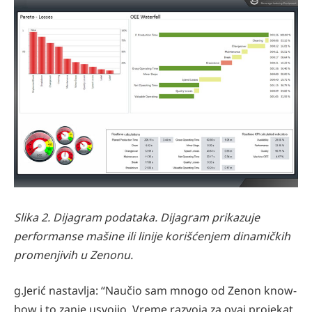
Slika 2. Dijagram podataka. Dijagram prikazuje
performanse mašine ili linije korišćenjem dinamičkih
promenjivih u Zenonu.
g.Jerić nastavlja: “Naučio sam mnogo od Zenon know-
how i to zanje usvojio. Vreme razvoja za ovaj projekat