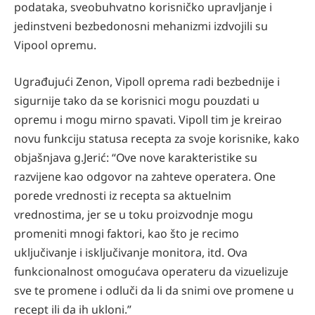
podataka, sveobuhvatno korisničko upravljanje i
jedinstveni bezbedonosni mehanizmi izdvojili su
Vipool opremu.
Ugrađujući Zenon, Vipoll oprema radi bezbednije i
sigurnije tako da se korisnici mogu pouzdati u
opremu i mogu mirno spavati. Vipoll tim je kreirao
novu funkciju statusa recepta za svoje korisnike, kako
objašnjava g.Jerić: “Ove nove karakteristike su
razvijene kao odgovor na zahteve operatera. One
porede vrednosti iz recepta sa aktuelnim
vrednostima, jer se u toku proizvodnje mogu
promeniti mnogi faktori, kao što je recimo
uključivanje i isključivanje monitora, itd. Ova
funkcionalnost omogućava operateru da vizuelizuje
sve te promene i odluči da li da snimi ove promene u
recept ili da ih ukloni.”