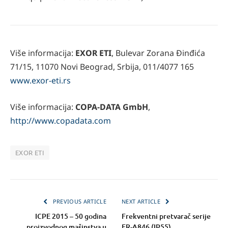
Više informacija:
EXOR ETI
, Bulevar Zorana Đinđića
71/15, 11070 Novi Beograd, Srbija, 011/4077 165
www.exor-eti.rs
Više informacija:
COPA-DATA GmbH
,
http://www.copadata.com
EXOR ETI
PREVIOUS ARTICLE
NEXT ARTICLE
ICPE 2015 – 50 godina
Frekventni pretvarač serije
proizvodnog mašinstva u
FR-A846 (IP55)