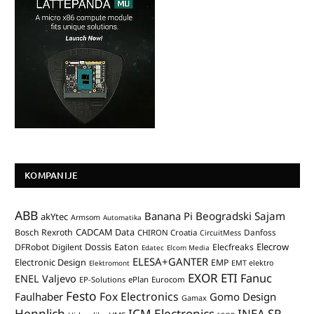
KOMPANIJE
ABB
Banana Pi
Beogradski Sajam
akYtec
Armsom
Automatika
CADCAM Data
Bosch Rexroth
Danfoss
CHIRON Croatia
CircuitMess
Dossis
Elecrow
DFRobot
Digilent
Eaton
Elecfreaks
Edatec
Elcom Media
ELESA+GANTER
Electronic Design
EMP
Elektromont
EMT elektro
EXOR ETI
Fanuc
ENEL Valjevo
EP-Solutions
ePlan
Eurocom
Festo
Fox Electronics
Faulhaber
Gomo Design
Gamax
Hennlich
ICM Electronics
INEA SR