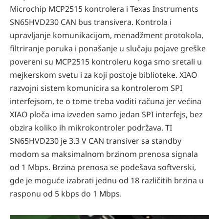
Microchip MCP2515 kontrolera i Texas Instruments
SN65HVD230 CAN bus transivera. Kontrola i
upravljanje komunikacijom, menadžment protokola,
filtriranje poruka i ponašanje u slučaju pojave greške
povereni su MCP2515 kontroleru koga smo sretali u
mejkerskom svetu i za koji postoje biblioteke. XIAO
razvojni sistem komunicira sa kontrolerom SPI
interfejsom, te o tome treba voditi računa jer većina
XIAO ploča ima izveden samo jedan SPI interfejs, bez
obzira koliko ih mikrokontroler podržava. TI
SN65HVD230 je 3.3 V CAN transiver sa standby
modom sa maksimalnom brzinom prenosa signala
od 1 Mbps. Brzina prenosa se podešava softverski,
gde je moguće izabrati jednu od 18 različitih brzina u
rasponu od 5 kbps do 1 Mbps.