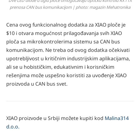
Dve LED diode u uglu ploče omogućavaju optičku kontrolu RX i TX
prenosa CAN bus komunikacijom | photo: magazin Mehatronika
Cena ovog funkcionalnog dodatka za XIAO ploče je
$10 i otvara mogućnost prilagođavanja svih XIAO
ploča sa mikrokontrolerima sistemu sa CAN bus
komunikacijom. Ne treba od ovog dodatka očekivati
upotrebljivost u kritičnim industrijskim aplikacijama,
ali se u hobističkim, edukativnim i korisničkim
rešenjima može uspešno koristiti za uvođenje XIAO
proizvoda u CAN bus svet.
XIAO proizvode u Srbiji možete kupiti kod
Malina314
d.o.o.