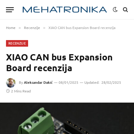
Home
Recenzije
XIAO CAN bus Expansion Board recenzija
»
»
RECENZIJE
XIAO CAN bus Expansion
Board recenzija
By
Aleksandar Dakić
08/01/2025
Updated:
28/02/2025
2 Mins Read