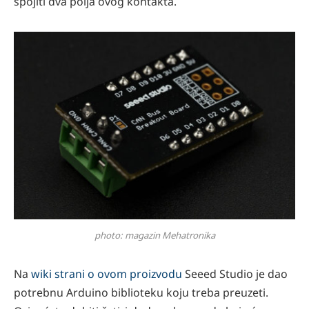
spojiti dva polja ovog kontakta.
photo: magazin Mehatronika
Na
wiki strani o ovom proizvodu
Seeed Studio je dao
potrebnu Arduino biblioteku koju treba preuzeti.