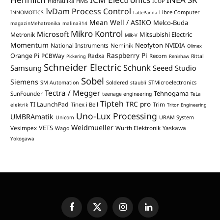
Hidraulika
HMS
ICOP
IvDam Process Control
Libre Computer
INNOMOTICS
LattePanda
Mean Well / ASIKO
Melco-Buda
magazinMehatronika
malina314
Mikro Kontrol
Microsoft
Mitsubishi Electric
Metronik
Milk-V
Momentum
Neofyton
National Instruments
Neminik
NVIDIA
Olimex
Raspberry Pi
Orange Pi
PCBWay
Radxa
Recom
Rittal
Pickering
Renishaw
Schneider Electric
Schunk
Samsung
Seeed Studio
Sobel
Siemens
STMicroelectronics
SM Automation
Soldered
staubli
Tectra / Megger
Tehnogama
SunFounder
teenage engineering
TeLa
Tipteh
TRC pro
TI LaunchPad
Trim
Tinex i Bell
elektrik
Triton Engineering
Uno-Lux Processing
UMBRAmatik
Unicom
URAM System
Weidmueller
VETS
Vesimpex
Wurth Elektronik
Yaskawa
Wago
Yokogawa
Facebook
X
Instagram
LinkedIn