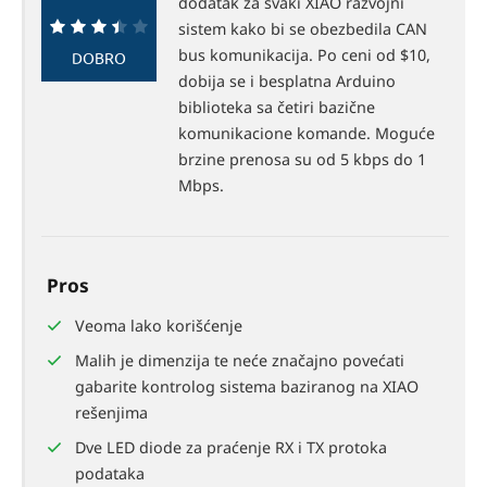
dodatak za svaki XIAO razvojni
sistem kako bi se obezbedila CAN
70%
bus komunikacija. Po ceni od $10,
DOBRO
dobija se i besplatna Arduino
biblioteka sa četiri bazične
komunikacione komande. Moguće
brzine prenosa su od 5 kbps do 1
Mbps.
Pros
Veoma lako korišćenje
Malih je dimenzija te neće značajno povećati
gabarite kontrolog sistema baziranog na XIAO
rešenjima
Dve LED diode za praćenje RX i TX protoka
podataka