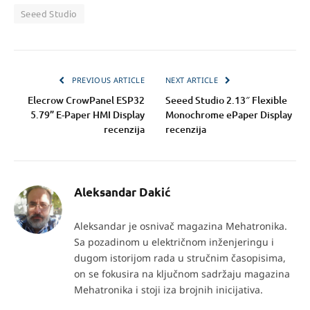
Seeed Studio
PREVIOUS ARTICLE
NEXT ARTICLE
Elecrow CrowPanel ESP32
Seeed Studio 2.13″ Flexible
5.79” E-Paper HMI Display
Monochrome ePaper Display
recenzija
recenzija
Aleksandar Dakić
Aleksandar je osnivač magazina Mehatronika.
Sa pozadinom u električnom inženjeringu i
dugom istorijom rada u stručnim časopisima,
on se fokusira na ključnom sadržaju magazina
Mehatronika i stoji iza brojnih inicijativa.