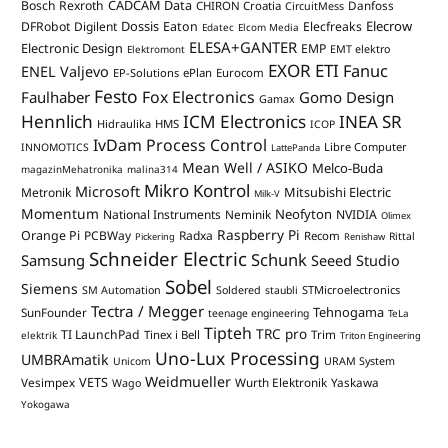
CADCAM Data
Bosch Rexroth
Danfoss
CHIRON Croatia
CircuitMess
Dossis
Elecrow
DFRobot
Digilent
Eaton
Elecfreaks
Edatec
Elcom Media
ELESA+GANTER
Electronic Design
EMP
Elektromont
EMT elektro
EXOR ETI
Fanuc
ENEL Valjevo
EP-Solutions
ePlan
Eurocom
Festo
Fox Electronics
Faulhaber
Gomo Design
Gamax
Hennlich
ICM Electronics
INEA SR
Hidraulika
HMS
ICOP
IvDam Process Control
Libre Computer
INNOMOTICS
LattePanda
Mean Well / ASIKO
Melco-Buda
magazinMehatronika
malina314
Mikro Kontrol
Microsoft
Mitsubishi Electric
Metronik
Milk-V
Momentum
Neofyton
National Instruments
Neminik
NVIDIA
Olimex
Raspberry Pi
Orange Pi
PCBWay
Radxa
Recom
Rittal
Pickering
Renishaw
Schneider Electric
Schunk
Samsung
Seeed Studio
Sobel
Siemens
STMicroelectronics
SM Automation
Soldered
staubli
Tectra / Megger
Tehnogama
SunFounder
teenage engineering
TeLa
Tipteh
TRC pro
TI LaunchPad
Trim
Tinex i Bell
elektrik
Triton Engineering
Uno-Lux Processing
UMBRAmatik
Unicom
URAM System
Weidmueller
VETS
Vesimpex
Wurth Elektronik
Yaskawa
Wago
Yokogawa