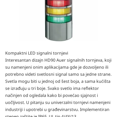
Kompaktni LED signalni tornjevi
Interesantan dizajn HD90 Auer signalnih tornjeva, koji
su namenjeni onim aplikacijama gde je dozvoljeno ili
potrebno videti svetlosni signal samo sa jedne strane.
Svetla mogu biti u jednoj od šest boja, a sama kućišta
se izrađuju u tri boje. Svako svetlo ima reflektor
načinjen od ogledala kako bi povećao sjajnost i
uočljivost. U pitanju su univerzalni tornjevi namenjeni
industriji i upotrebi u građevinarstvu. Implementiran
stepen zaštite je IP65, UL tip 4/4X/13