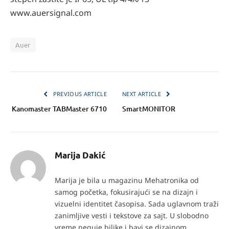
www.auersignal.com
Auer
PREVIOUS ARTICLE
NEXT ARTICLE
Kanomaster TABMaster 6710
SmartMONITOR
Marija Dakić
Marija je bila u magazinu Mehatronika od
samog početka, fokusirajući se na dizajn i
vizuelni identitet časopisa. Sada uglavnom traži
zanimljive vesti i tekstove za sajt. U slobodno
vreme neguje biljke i bavi se dizajnom