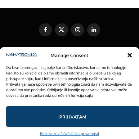
Facebook
X
Instagram
LinkedIn
(Twitter)
UREĐIVAČKA POLITIKA
KONTAKT
MEDIA KIT
Manage Consent
SLANJE JEDINICA ZA RECENZIJU
PRETPLATA
Da bismo omogućili najbolje korisničko iskustvo, koristimo tehnologije
ELEKTRONSKA IZDANJA
POLITIKA PRIVATNOSTI
kao što su kolačići da bismo obradili informacije o uređaju sa kojeg
POLITIKA KOLAČIĆA
pristupate sajtu, kao i informacije o posećivanju naših stranica.
Prihvatanje naše upotrebe ovih tehnologija znači da nam dozvoljavate da
obradimo ove podatke. Odbijanje ili kasnije opozivanje pristanka može
magazin Mehatronika - Agencija “Gomo Design”
dovesti do prestanka rada određenih funkcija sajta.
Stanoja Glavaša 37, 26300 Vršac, Serbia
+381 60 0171 273
© 2026 magazin Mehatronika by Gomo Design.
PRIHVATAM
Politika kolačića
Politika privatnosti