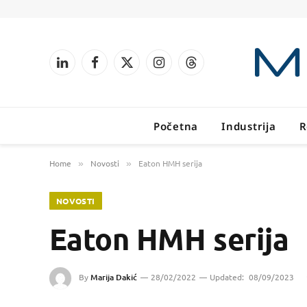
LinkedIn
Facebook
X
Instagram
Threads
(Twitter)
Početna
Industrija
R
Home
Novosti
Eaton HMH serija
»
»
NOVOSTI
Eaton HMH serija
By
Marija Dakić
28/02/2022
Updated:
08/09/2023