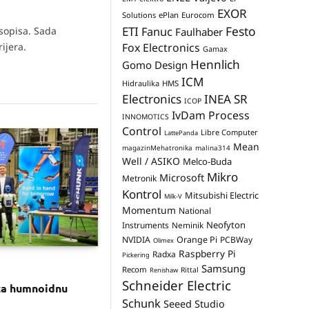
EXOR
Solutions
ePlan
Eurocom
Festo
ETI
asopisa. Sada
Fanuc
Faulhaber
ijera.
Fox Electronics
Gamax
Hennlich
Gomo Design
ICM
Hidraulika
HMS
Electronics
INEA SR
ICOP
IvDam Process
INNOMOTICS
Control
Libre Computer
LattePanda
Mean
magazinMehatronika
malina314
Well / ASIKO
Melco-Buda
Mikro
Microsoft
Metronik
Kontrol
Mitsubishi Electric
Milk-V
Momentum
National
Neofyton
Instruments
Neminik
NVIDIA
Orange Pi
PCBWay
Olimex
Raspberry Pi
Radxa
Pickering
Samsung
Recom
Rittal
Renishaw
Schneider Electric
za humnoidnu
Schunk
Seeed Studio