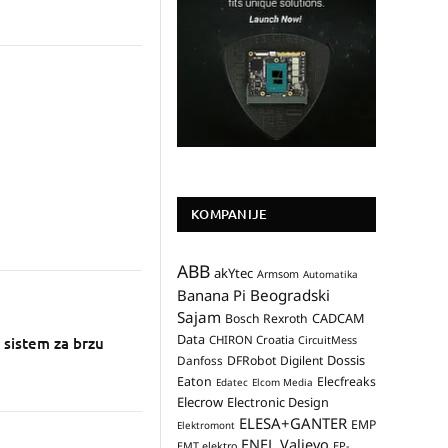
KOMPANIJE
ABB
akYtec
Armsom
Automatika
Banana Pi
Beogradski
Sajam
CADCAM
Bosch Rexroth
Data
CHIRON Croatia
 sistem za brzu
CircuitMess
Dossis
Danfoss
DFRobot
Digilent
Eaton
Elecfreaks
Edatec
Elcom Media
Elecrow
Electronic Design
ELESA+GANTER
EMP
Elektromont
ENEL Valjevo
EP-
EMT elektro