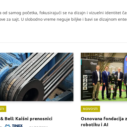
od samog početka, fokusirajući se na dizajn i vizuelni identitet č
tove za sajt. U slobodno vreme neguje biljke i bavi se dizajnom enter
TI
NOVOSTI
& Bell: Kaišni prenosnici
Osnovana fondacija 
robotiku i AI