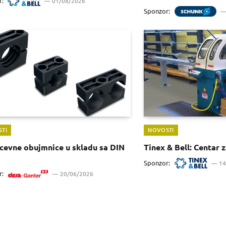
r:
01/08/2026
Sponzor:
TI
NOVOSTI
cevne obujmnice u skladu sa DIN
Tinex & Bell: Centar 
Sponzor:
14
r:
20/06/2026