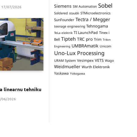
Sobel
Siemens
17/07/2026
SM Automation
STMicroelectronics
Soldered
staubli
Tectra / Megger
SunFounder
Tehnogama
teenage engineering
TI LaunchPad
Tinex i
TeLa elektrik
Tipteh
TRC pro
Trim
Bell
Triton
UMBRAmatik
Unicom
Engineering
Uno-Lux Processing
VETS
Vesimpex
URAM System
Wago
Weidmueller
Wurth Elektronik
Yaskawa
Yokogawa
za linearnu tehniku
/06/2026