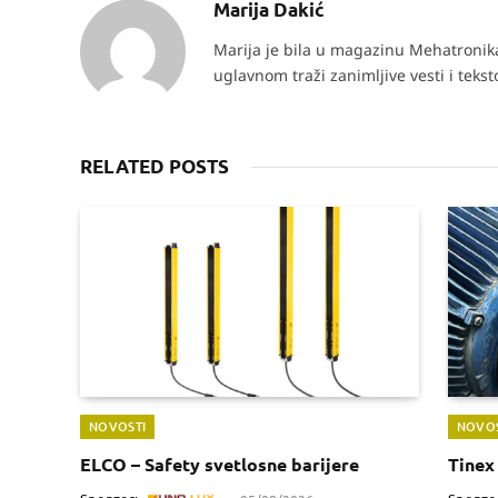
Marija Dakić
Marija je bila u magazinu Mehatronika 
uglavnom traži zanimljive vesti i teks
RELATED POSTS
NOVOSTI
NOVOS
ELCO – Safety svetlosne barijere
Tinex 