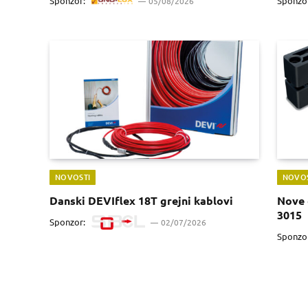
Sponzor:
Sponzo
05/08/2026
NOVOSTI
NOVOS
Danski DEVIflex 18T grejni kablovi
Nove 
3015
Sponzor:
02/07/2026
Sponzo