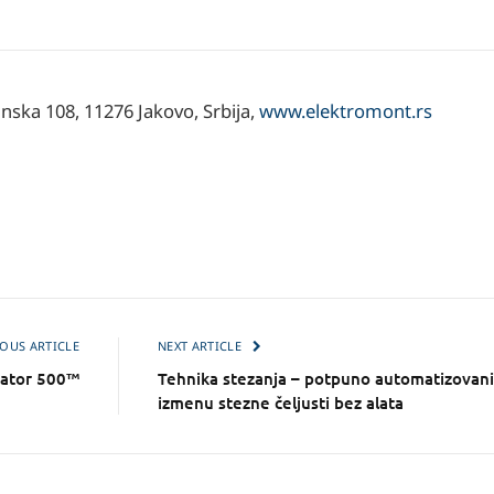
ska 108, 11276 Jakovo, Srbija,
www.elektromont.rs
OUS ARTICLE
NEXT ARTICLE
gator 500™
Tehnika stezanja – potpuno automatizovani
izmenu stezne čeljusti bez alata