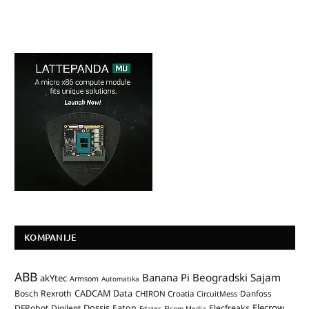
KOMPANIJE
ABB
Banana Pi
Beogradski Sajam
akYtec
Armsom
Automatika
CADCAM Data
Bosch Rexroth
Danfoss
CHIRON Croatia
CircuitMess
Dossis
Elecrow
DFRobot
Digilent
Eaton
Elecfreaks
Edatec
Elcom Media