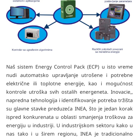
Naš sistem Energy Control Pack (ECP) u isto vreme
nudi automatsko upravljanje utrošene i potrebne
električne ili toplotne energije, kao i mogućnost
kontrole utroška svih ostalih energeneta. Inovacie,,
napredna tehnologija i identifikovanje potreba tržišta
su glavne stavke preduzeća INEA, što je jedan korak
ispred konkurenata u oblasti smanjenja troškova za
energiju u industriji. U industrijskom sektoru kako u
nas tako i u širem regionu, INEA je tradicionalno