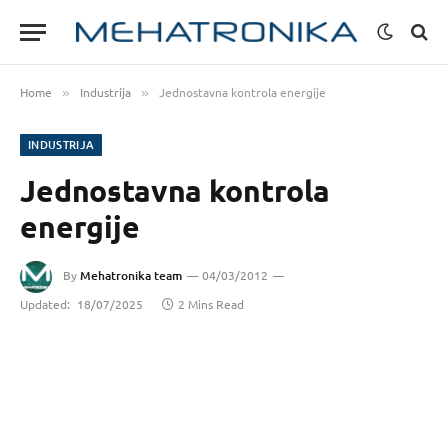
Home
Industrija
Jednostavna kontrola energije
»
»
INDUSTRIJA
Jednostavna kontrola
energije
By
Mehatronika team
04/03/2012
Updated:
18/07/2025
2 Mins Read