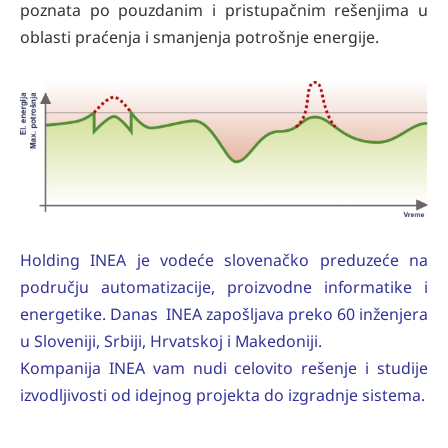
poznata po pouzdanim i pristupačnim rešenjima u
oblasti praćenja i smanjenja potrošnje energije.
Holding INEA je vodeće slovenačko preduzeće na
području automatizacije, proizvodne informatike i
energetike. Danas INEA zapošljava preko 60 inženjera
u Sloveniji, Srbiji, Hrvatskoj i Makedoniji.
Kompanija INEA vam nudi celovito rešenje i studije
izvodljivosti od idejnog projekta do izgradnje sistema.