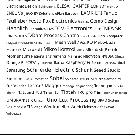
ELESA+GANTER
Electronic Design
EMP
Elektromont
EMT elektro
EXOR ETI
Fanuc
ENEL Valjevo
EP-Solutions
ePlan
Eurocom
Festo
Fox Electronics
Faulhaber
Gomo Design
Gamax
Hennlich
ICM Electronics
INEA SR
Hidraulika
HMS
ICOP
IvDam Process Control
Libre Computer
INNOMOTICS
LattePanda
Mean Well / ASIKO
Melco-Buda
magazinMehatronika
malina314
Mikro Kontrol
Microsoft
Mitsubishi Electric
Metronik
Milk-V
Momentum
Neofyton
National Instruments
Neminik
NVIDIA
Olimex
Raspberry Pi
Orange Pi
PCBWay
Radxa
Recom
Rittal
Pickering
Renishaw
Schneider Electric
Schunk
Samsung
Seeed Studio
Sobel
Siemens
STMicroelectronics
SM Automation
Soldered
staubli
Tectra / Megger
Tehnogama
SunFounder
teenage engineering
TeLa
Tipteh
TRC pro
TI LaunchPad
Trim
Tinex i Bell
elektrik
Triton Engineering
Uno-Lux Processing
UMBRAmatik
Unicom
URAM System
Weidmueller
VETS
Vesimpex
Wurth Elektronik
Yaskawa
Wago
Yokogawa