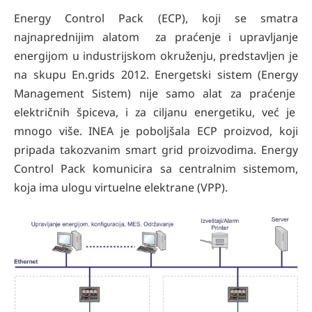
Energy Control Pack (ECP), koji se smatra
najnaprednijim alatom za praćenje i upravljanje
energijom u industrijskom okruženju, predstavljen je
na skupu En.grids 2012. Energetski sistem (Energy
Management Sistem) nije samo alat za praćenje
električnih špiceva, i za ciljanu energetiku, već je
mnogo više. INEA je poboljšala ECP proizvod, koji
pripada takozvanim smart grid proizvodima. Energy
Control Pack komunicira sa centralnim sistemom,
koja ima ulogu virtuelne elektrane (VPP).