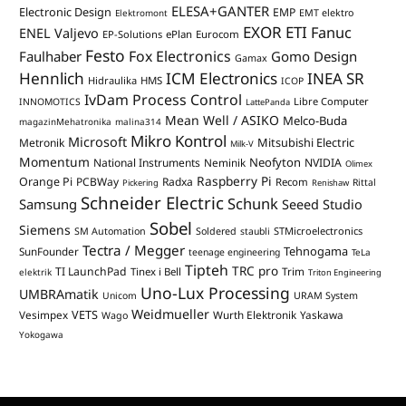
ELESA+GANTER
Electronic Design
EMP
Elektromont
EMT elektro
EXOR ETI
Fanuc
ENEL Valjevo
EP-Solutions
ePlan
Eurocom
Festo
Fox Electronics
Faulhaber
Gomo Design
Gamax
Hennlich
ICM Electronics
INEA SR
Hidraulika
HMS
ICOP
IvDam Process Control
Libre Computer
INNOMOTICS
LattePanda
Mean Well / ASIKO
Melco-Buda
magazinMehatronika
malina314
Mikro Kontrol
Microsoft
Mitsubishi Electric
Metronik
Milk-V
Momentum
Neofyton
National Instruments
Neminik
NVIDIA
Olimex
Raspberry Pi
Orange Pi
PCBWay
Radxa
Recom
Rittal
Pickering
Renishaw
Schneider Electric
Schunk
Samsung
Seeed Studio
Sobel
Siemens
STMicroelectronics
SM Automation
Soldered
staubli
Tectra / Megger
Tehnogama
SunFounder
teenage engineering
TeLa
Tipteh
TRC pro
TI LaunchPad
Trim
Tinex i Bell
elektrik
Triton Engineering
Uno-Lux Processing
UMBRAmatik
Unicom
URAM System
Weidmueller
VETS
Vesimpex
Wurth Elektronik
Yaskawa
Wago
Yokogawa