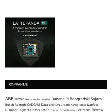
KOMPANIJE
ABB
Banana Pi
Beogradski Sajam
akYtec
Armsom
Automatika
CADCAM Data
Bosch Rexroth
Danfoss
CHIRON Croatia
CircuitMess
Dossis
Elecrow
DFRobot
Digilent
Eaton
Elecfreaks
Edatec
Elcom Media