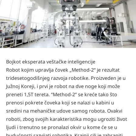
Bojkot eksperata veštačke inteligencije
Robot kojim upravlja čovek „Method-2“ je rezultat
tridesetogodišnjeg razvoja robotike. Proizveden je u
Južnoj Koreji, i prvi je robot na dve noge koji može
preneti 1,5T tereta. “Method-2” se kreće tako što
prenosi pokrete čoveka koji se nalazi u kabini u
sredini na mehaničke udove samog robota. Ovakvi
roboti, zbog svojih karakteristika mogu ugroziti život
ljudi i trenutno se pronalazi okvir u kome će se u
budućnosti razvijati robotika. Krajnji cilj je zabraniti