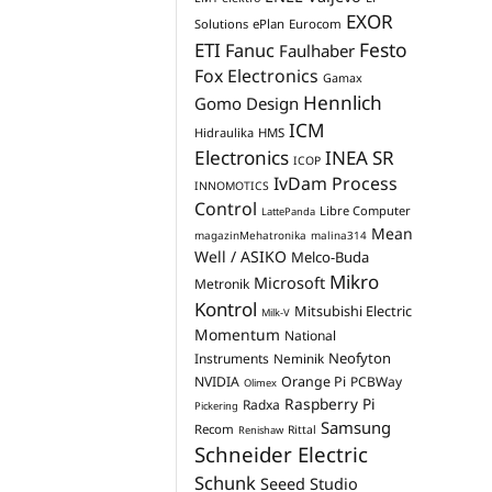
EXOR
Solutions
ePlan
Eurocom
Festo
ETI
Fanuc
Faulhaber
Fox Electronics
Gamax
Hennlich
Gomo Design
ICM
Hidraulika
HMS
Electronics
INEA SR
ICOP
IvDam Process
INNOMOTICS
Control
Libre Computer
LattePanda
Mean
magazinMehatronika
malina314
Well / ASIKO
Melco-Buda
Mikro
Microsoft
Metronik
Kontrol
Mitsubishi Electric
Milk-V
Momentum
National
Neofyton
Instruments
Neminik
NVIDIA
Orange Pi
PCBWay
Olimex
Raspberry Pi
Radxa
Pickering
Samsung
Recom
Rittal
Renishaw
Schneider Electric
Schunk
Seeed Studio