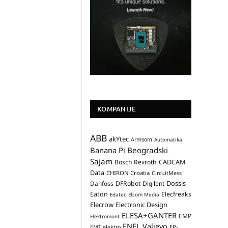
KOMPANIJE
ABB
akYtec
Armsom
Automatika
Banana Pi
Beogradski
Sajam
CADCAM
Bosch Rexroth
Data
CHIRON Croatia
CircuitMess
Dossis
Danfoss
DFRobot
Digilent
Eaton
Elecfreaks
Edatec
Elcom Media
Elecrow
Electronic Design
ELESA+GANTER
EMP
Elektromont
ENEL Valjevo
EP-
EMT elektro