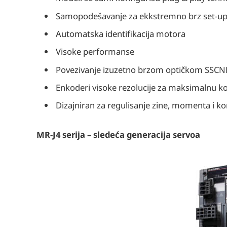
Samopodešavanje za ekkstremno brz set-up i
Automatska identifikacija motora
Visoke performanse
Povezivanje izuzetno brzom optičkom SSCN
Enkoderi visoke rezolucije za maksimalnu ko
Dizajniran za regulisanje zine, momenta i ko
MR-J4 serija – sledeća generacija servoa