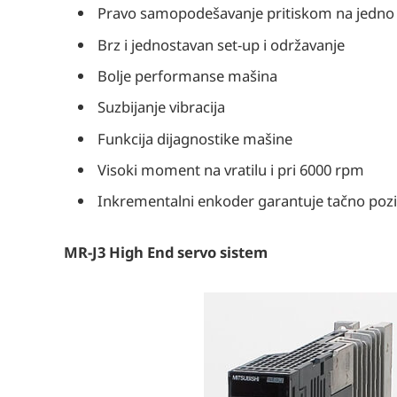
Pravo samopodešavanje pritiskom na jedn
Brz i jednostavan set-up i održavanje
Bolje performanse mašina
Suzbijanje vibracija
Funkcija dijagnostike mašine
Visoki moment na vratilu i pri 6000 rpm
Inkrementalni enkoder garantuje tačno pozic
MR-J3 High End servo sistem