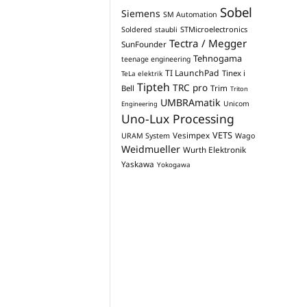
Sobel
Siemens
SM Automation
STMicroelectronics
Soldered
staubli
Tectra / Megger
SunFounder
Tehnogama
teenage engineering
TI LaunchPad
Tinex i
TeLa elektrik
Tipteh
TRC pro
Trim
Bell
Triton
UMBRAmatik
Unicom
Engineering
Uno-Lux Processing
VETS
Vesimpex
URAM System
Wago
Weidmueller
Wurth Elektronik
Yaskawa
Yokogawa