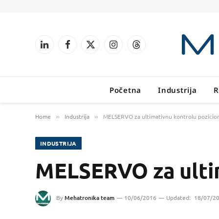
LinkedIn
Facebook
X
Instagram
Threads
(Twitter)
Početna
Industrija
R
Home
Industrija
MELSERVO za ultimativnu kontrolu pozicion
»
»
INDUSTRIJA
MELSERVO za ultim
By
Mehatronika team
10/06/2016
Updated:
18/07/2