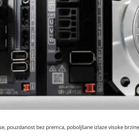
e, pouzdanost bez premca, poboljšane izlaze visoke brzin