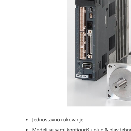
Jednostavno rukovanje
Modeli se sami konfigurišu plug & play teh