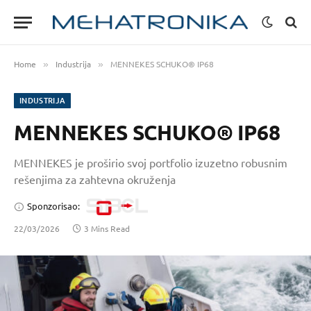
Home
Industrija
MENNEKES SCHUKO® IP68
»
»
INDUSTRIJA
MENNEKES SCHUKO® IP68
MENNEKES je proširio svoj portfolio izuzetno robusnim
rešenjima za zahtevna okruženja
Sponzorisao:
22/03/2026
3 Mins Read