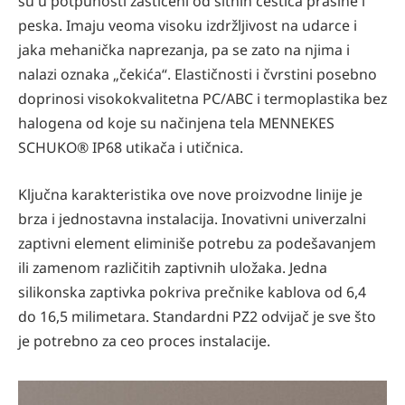
su u potpunosti zaštićeni od sitnih čestica prašine i
peska. Imaju veoma visoku izdržljivost na udarce i
jaka mehanička naprezanja, pa se zato na njima i
nalazi oznaka „čekića“. Elastičnosti i čvrstini posebno
doprinosi visokokvalitetna PC/ABC i termoplastika bez
halogena od koje su načinjena tela MENNEKES
SCHUKO® IP68 utikača i utičnica.
Ključna karakteristika ove nove proizvodne linije je
brza i jednostavna instalacija. Inovativni univerzalni
zaptivni element eliminiše potrebu za podešavanjem
ili zamenom različitih zaptivnih uložaka. Jedna
silikonska zaptivka pokriva prečnike kablova od 6,4
do 16,5 milimetara. Standardni PZ2 odvijač je sve što
je potrebno za ceo proces instalacije.