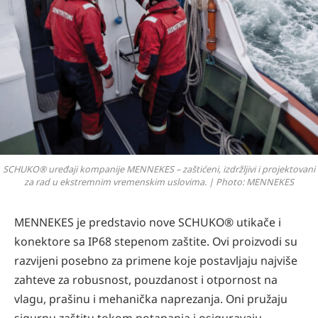
SCHUKO® uređaji kompanije MENNEKES – zaštićeni, izdržljivi i projektovani
za rad u ekstremnim vremenskim uslovima. | Photo: MENNEKES
MENNEKES je predstavio nove SCHUKO® utikače i
konektore sa IP68 stepenom zaštite. Ovi proizvodi su
razvijeni posebno za primene koje postavljaju najviše
zahteve za robusnost, pouzdanost i otpornost na
vlagu, prašinu i mehanička naprezanja. Oni pružaju
sigurnu zaštitu tokom potapanja i osiguravaju