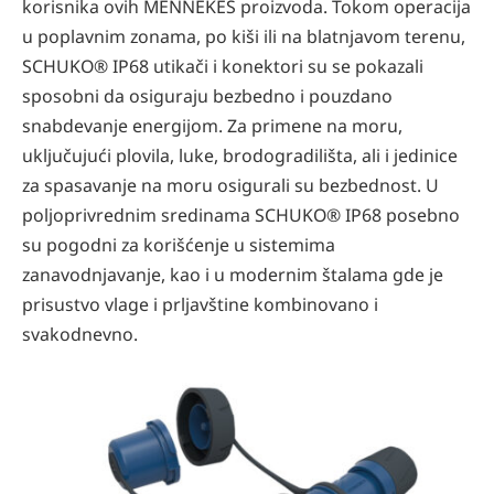
korisnika ovih MENNEKES proizvoda. Tokom operacija
u poplavnim zonama, po kiši ili na blatnjavom terenu,
SCHUKO® IP68 utikači i konektori su se pokazali
sposobni da osiguraju bezbedno i pouzdano
snabdevanje energijom. Za primene na moru,
uključujući plovila, luke, brodogradilišta, ali i jedinice
za spasavanje na moru osigurali su bezbednost. U
poljoprivrednim sredinama SCHUKO® IP68 posebno
su pogodni za korišćenje u sistemima
zanavodnjavanje, kao i u modernim štalama gde je
prisustvo vlage i prljavštine kombinovano i
svakodnevno.