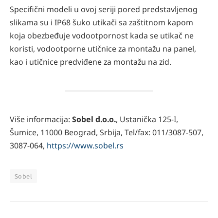
Specifični modeli u ovoj seriji pored predstavljenog
slikama su i IP68 šuko utikači sa zaštitnom kapom
koja obezbeđuje vodootpornost kada se utikač ne
koristi, vodootporne utičnice za montažu na panel,
kao i utičnice predviđene za montažu na zid.
Više informacija:
Sobel d.o.o.
, Ustanička 125-I,
Šumice, 11000 Beograd, Srbija, Tel/fax: 011/3087-507,
3087-064,
https://www.sobel.rs
Sobel