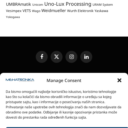
Uno-Lux Processing
UMBRAmatik
Unicom
URAM System
Weidmueller
VETS
Vesimpex
Wurth Elektronik
Yaskawa
Wago
Yokogawa
Facebook
X
Instagram
LinkedIn
(Twitter)
UREĐIVAČKA POLITIKA
KONTAKT
MEDIA KIT
Manage Consent
SLANJE JEDINICA ZA RECENZIJU
PRETPLATA
Da bismo omogućili najbolje korisničko iskustvo, koristimo tehnologije
ELEKTRONSKA IZDANJA
POLITIKA PRIVATNOSTI
kao što su kolačići da bismo obradili informacije o uređaju sa kojeg
POLITIKA KOLAČIĆA
pristupate sajtu, kao i informacije o posećivanju naših stranica.
Prihvatanje naše upotrebe ovih tehnologija znači da nam dozvoljavate da
obradimo ove podatke. Odbijanje ili kasnije opozivanje pristanka može
magazin Mehatronika - Agencija “Gomo Design”
dovesti do prestanka rada određenih funkcija sajta.
Stanoja Glavaša 37, 26300 Vršac, Serbia
+381 60 0171 273