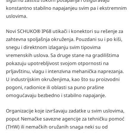
konstantno stabilno napajanjeu svim pa i ekstremnim
uslovima.
Novi SCHUKO® IP68 utikači i konektori su rešenje za
zahtevna spoljašnja okruženja. Pouzdani su i po kiši,
snegu i direktnom izlaganju svim tipovima
vremenskih uslova. Sa druge stane na gradilištima
pokazuju upotrebljivost svojom otpornosti na
prljavštinu, vlagu i intenzivna mehanička naprezanja.
U industrijskim okruženjima, kao što su proizvodni
pogoni, radionice ili oblasti sa puno prašine
omogućavaju bezbedno i stabilno napajanje.
Organizacije koje izvršavaju zadatke u svim uslovima,
poput Nemačke savezne agencije za tehničku pomoć
(THW) ili nemačkih oružanih snaga neki su od