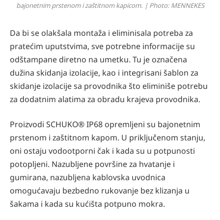
bajonetnim prstenom i zaštitnom kapicom. | Photo: MENNEKES
Da bi se olakšala montaža i eliminisala potreba za
pratećim uputstvima, sve potrebne informacije su
odštampane diretno na umetku. Tu je označena
dužina skidanja izolacije, kao i integrisani šablon za
skidanje izolacije sa provodnika što eliminiše potrebu
za dodatnim alatima za obradu krajeva provodnika.
Proizvodi SCHUKO® IP68 opremljeni su bajonetnim
prstenom i zaštitnom kapom. U priključenom stanju,
oni ostaju vodootporni čak i kada su u potpunosti
potopljeni. Nazubljene površine za hvatanje i
gumirana, nazubljena kablovska uvodnica
omogućavaju bezbedno rukovanje bez klizanja u
šakama i kada su kućišta potpuno mokra.