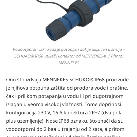
Vodootporan čak i kada je potopljen dok je uključen u struju –
SCHUKO® IP68 utikač i konektor od MENNEKES-a. | Photo:
MENNEKES
Ono što izdvaja MENNEKES SCHUKO® IP68 proizvode
je njihova potpuna zaštita od prodora vode i prašine,
čak i prilikom potapanja u vodu ili pri dugotrajnom
izlaganju veoma visokoj vlažnosti. Tome doprinosi i
konfiguracija 230 V, 16 A konektora 2P+Z (dva pola
plus uzemljenje). Nose IP68 oznaku, što znači da su
vodootporni do 2 baa u trajanju od 2 sata, a pritom