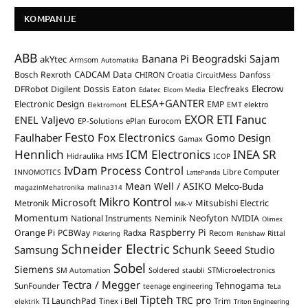
KOMPANIJE
ABB
Banana Pi
Beogradski Sajam
akYtec
Armsom
Automatika
CADCAM Data
Bosch Rexroth
Danfoss
CHIRON Croatia
CircuitMess
Dossis
Elecrow
DFRobot
Digilent
Eaton
Elecfreaks
Edatec
Elcom Media
ELESA+GANTER
Electronic Design
EMP
Elektromont
EMT elektro
EXOR ETI
Fanuc
ENEL Valjevo
EP-Solutions
ePlan
Eurocom
Festo
Fox Electronics
Faulhaber
Gomo Design
Gamax
Hennlich
ICM Electronics
INEA SR
Hidraulika
HMS
ICOP
IvDam Process Control
Libre Computer
INNOMOTICS
LattePanda
Mean Well / ASIKO
Melco-Buda
magazinMehatronika
malina314
Mikro Kontrol
Microsoft
Mitsubishi Electric
Metronik
Milk-V
Momentum
Neofyton
National Instruments
Neminik
NVIDIA
Olimex
Raspberry Pi
Orange Pi
PCBWay
Radxa
Recom
Rittal
Pickering
Renishaw
Schneider Electric
Schunk
Samsung
Seeed Studio
Sobel
Siemens
STMicroelectronics
SM Automation
Soldered
staubli
Tectra / Megger
Tehnogama
SunFounder
teenage engineering
TeLa
Tipteh
TRC pro
TI LaunchPad
Trim
Tinex i Bell
elektrik
Triton Engineering