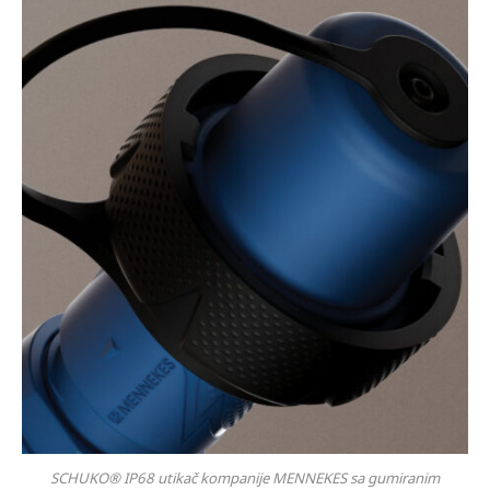
SCHUKO® IP68 utikač kompanije MENNEKES sa gumiranim