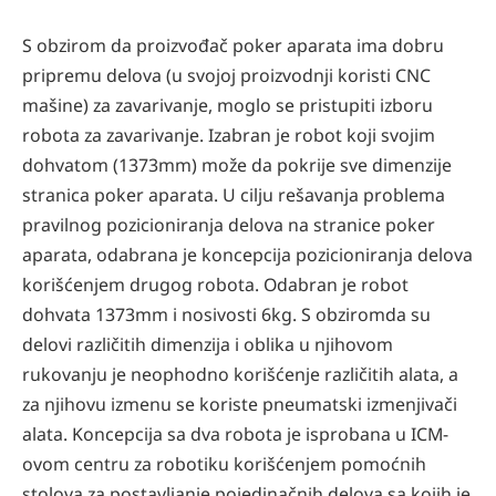
S obzirom da proizvođač poker aparata ima dobru
pripremu delova (u svojoj proizvodnji koristi CNC
mašine) za zavarivanje, moglo se pristupiti izboru
robota za zavarivanje. Izabran je robot koji svojim
dohvatom (1373mm) može da pokrije sve dimenzije
stranica poker aparata. U cilju rešavanja problema
pravilnog pozicioniranja delova na stranice poker
aparata, odabrana je koncepcija pozicioniranja delova
korišćenjem drugog robota. Odabran je robot
dohvata 1373mm i nosivosti 6kg. S obziromda su
delovi različitih dimenzija i oblika u njihovom
rukovanju je neophodno korišćenje različitih alata, a
za njihovu izmenu se koriste pneumatski izmenjivači
alata. Koncepcija sa dva robota je isprobana u ICM-
ovom centru za robotiku korišćenjem pomoćnih
stolova za postavljanje pojedinačnih delova sa kojih je