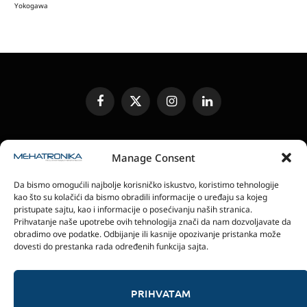
Yokogawa
Facebook
X
Instagram
LinkedIn
(Twitter)
UREĐIVAČKA POLITIKA
KONTAKT
MEDIA KIT
Manage Consent
SLANJE JEDINICA ZA RECENZIJU
PRETPLATA
Da bismo omogućili najbolje korisničko iskustvo, koristimo tehnologije
ELEKTRONSKA IZDANJA
POLITIKA PRIVATNOSTI
kao što su kolačići da bismo obradili informacije o uređaju sa kojeg
POLITIKA KOLAČIĆA
pristupate sajtu, kao i informacije o posećivanju naših stranica.
Prihvatanje naše upotrebe ovih tehnologija znači da nam dozvoljavate da
obradimo ove podatke. Odbijanje ili kasnije opozivanje pristanka može
magazin Mehatronika - Agencija “Gomo Design”
dovesti do prestanka rada određenih funkcija sajta.
Stanoja Glavaša 37, 26300 Vršac, Serbia
+381 60 0171 273
© 2026 magazin Mehatronika by Gomo Design.
PRIHVATAM