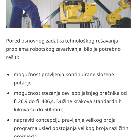
Pored osnovnog zadatka tehnološkog rešavanja
problema robotskog zavarivanja, bilo je potrebno
rešiti:
mogućnost pravljenja kontinuirane složene
putanje;
mogućnost stezanja cevi spoljašnjeg prečnika od
fi 26,9 do fi 406,4. Dužine krakova standardnih
lukova su do 500mm;
napraviti koncepciju pravljenja velikog broja
programa usled postojanja velikog broja različitih
proizvoda.