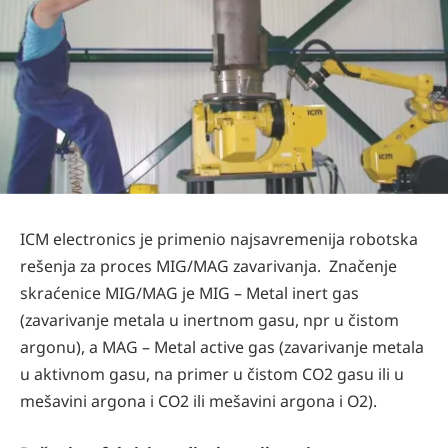
ICM electronics je primenio najsavremenija robotska
rešenja za proces MIG/MAG zavarivanja. Značenje
skraćenice MIG/MAG je MIG – Metal inert gas
(zavarivanje metala u inertnom gasu, npr u čistom
argonu), a MAG – Metal active gas (zavarivanje metala
u aktivnom gasu, na primer u čistom CO2 gasu ili u
mešavini argona i CO2 ili mešavini argona i O2).