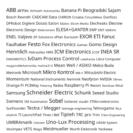
ABB
Banana Pi
Beogradski Sajam
akYtec
Armsom
Automatika
CADCAM Data
Bosch Rexroth
Danfoss
CHIRON Croatia
CircuitMess
Dossis
Elecrow
DFRobot
Digilent
Eaton
Elecfreaks
Edatec
Elcom Media
ELESA+GANTER
Electronic Design
EMP
Elektromont
EMT elektro
EXOR ETI
Fanuc
ENEL Valjevo
EP-Solutions
ePlan
Eurocom
Festo
Fox Electronics
Faulhaber
Gomo Design
Gamax
Hennlich
ICM Electronics
INEA SR
Hidraulika
HMS
ICOP
IvDam Process Control
Libre Computer
INNOMOTICS
LattePanda
Mean Well / ASIKO
Melco-Buda
magazinMehatronika
malina314
Mikro Kontrol
Microsoft
Mitsubishi Electric
Metronik
Milk-V
Momentum
Neofyton
National Instruments
Neminik
NVIDIA
Olimex
Raspberry Pi
Orange Pi
PCBWay
Radxa
Recom
Rittal
Pickering
Renishaw
Schneider Electric
Schunk
Samsung
Seeed Studio
Sobel
Siemens
STMicroelectronics
SM Automation
Soldered
staubli
Tectra / Megger
Tehnogama
SunFounder
teenage engineering
TeLa
Tipteh
TRC pro
TI LaunchPad
Trim
Tinex i Bell
elektrik
Triton Engineering
Uno-Lux Processing
UMBRAmatik
Unicom
URAM System
Weidmueller
VETS
Vesimpex
Wurth Elektronik
Yaskawa
Wago