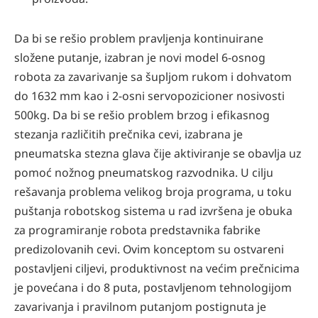
Da bi se rešio problem pravljenja kontinuirane
složene putanje, izabran je novi model 6-osnog
robota za zavarivanje sa šupljom rukom i dohvatom
do 1632 mm kao i 2-osni servopozicioner nosivosti
500kg. Da bi se rešio problem brzog i efikasnog
stezanja različitih prečnika cevi, izabrana je
pneumatska stezna glava čije aktiviranje se obavlja uz
pomoć nožnog pneumatskog razvodnika. U cilju
rešavanja problema velikog broja programa, u toku
puštanja robotskog sistema u rad izvršena je obuka
za programiranje robota predstavnika fabrike
predizolovanih cevi. Ovim konceptom su ostvareni
postavljeni ciljevi, produktivnost na većim prečnicima
je povećana i do 8 puta, postavljenom tehnologijom
zavarivanja i pravilnom putanjom postignuta je