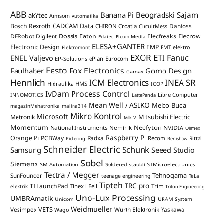
ABB
Banana Pi
Beogradski Sajam
akYtec
Armsom
Automatika
CADCAM Data
Bosch Rexroth
Danfoss
CHIRON Croatia
CircuitMess
Dossis
Elecrow
DFRobot
Digilent
Eaton
Elecfreaks
Edatec
Elcom Media
ELESA+GANTER
Electronic Design
EMP
Elektromont
EMT elektro
EXOR ETI
Fanuc
ENEL Valjevo
EP-Solutions
ePlan
Eurocom
Festo
Fox Electronics
Faulhaber
Gomo Design
Gamax
Hennlich
ICM Electronics
INEA SR
Hidraulika
HMS
ICOP
IvDam Process Control
Libre Computer
INNOMOTICS
LattePanda
Mean Well / ASIKO
Melco-Buda
magazinMehatronika
malina314
Mikro Kontrol
Microsoft
Mitsubishi Electric
Metronik
Milk-V
Momentum
Neofyton
National Instruments
Neminik
NVIDIA
Olimex
Raspberry Pi
Orange Pi
PCBWay
Radxa
Recom
Rittal
Pickering
Renishaw
Schneider Electric
Schunk
Samsung
Seeed Studio
Sobel
Siemens
STMicroelectronics
SM Automation
Soldered
staubli
Tectra / Megger
Tehnogama
SunFounder
teenage engineering
TeLa
Tipteh
TRC pro
TI LaunchPad
Trim
Tinex i Bell
elektrik
Triton Engineering
Uno-Lux Processing
UMBRAmatik
Unicom
URAM System
Weidmueller
VETS
Vesimpex
Wurth Elektronik
Yaskawa
Wago