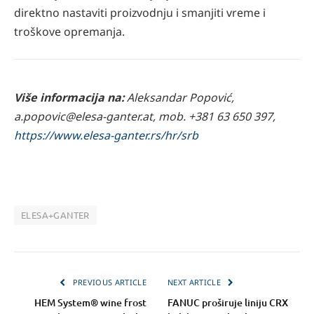
direktno nastaviti proizvodnju i smanjiti vreme i
troškove opremanja.
Više informacija na:
Aleksandar Popović,
a.popovic@elesa-ganter.at, mob. +381 63 650 397,
https://www.elesa-ganter.rs/hr/srb
ELESA+GANTER
PREVIOUS ARTICLE
NEXT ARTICLE
HEM System® wine frost
FANUC proširuje liniju CRX