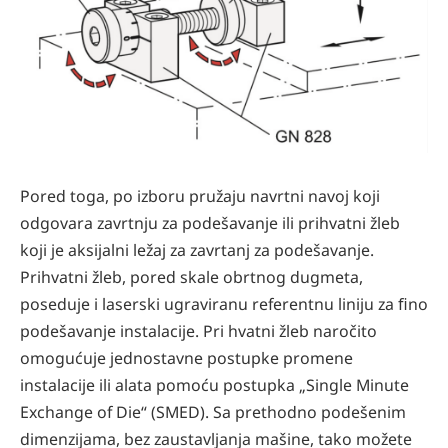
Pored toga, po izboru pružaju navrtni navoj koji
odgovara zavrtnju za podešavanje ili prihvatni žleb
koji je aksijalni ležaj za zavrtanj za podešavanje.
Prihvatni žleb, pored skale obrtnog dugmeta,
poseduje i laserski ugraviranu referentnu liniju za ﬁno
podešavanje instalacije. Pri hvatni žleb naročito
omogućuje jednostavne postupke promene
instalacije ili alata pomoću postupka „Single Minute
Exchange of Die“ (SMED). Sa prethodno podešenim
dimenzijama, bez zaustavljanja mašine, tako možete