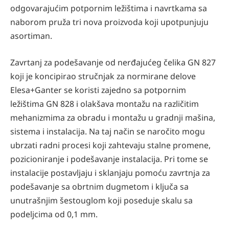
odgovarajućim potpornim ležištima i navrtkama sa
naborom pruža tri nova proizvoda koji upotpunjuju
asortiman.
Zavrtanj za podešavanje od nerđajućeg čelika GN 827
koji je koncipirao stručnjak za normirane delove
Elesa+Ganter se koristi zajedno sa potpornim
ležištima GN 828 i olakšava montažu na različitim
mehanizmima za obradu i montažu u gradnji mašina,
sistema i instalacija. Na taj način se naročito mogu
ubrzati radni procesi koji zahtevaju stalne promene,
pozicioniranje i podešavanje instalacija. Pri tome se
instalacije postavljaju i sklanjaju pomoću zavrtnja za
podešavanje sa obrtnim dugmetom i ključa sa
unutrašnjim šestouglom koji poseduje skalu sa
podeljcima od 0,1 mm.