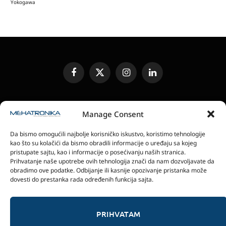
Yokogawa
Facebook
X
Instagram
LinkedIn
(Twitter)
UREĐIVAČKA POLITIKA
KONTAKT
MEDIA KIT
Manage Consent
SLANJE JEDINICA ZA RECENZIJU
PRETPLATA
Da bismo omogućili najbolje korisničko iskustvo, koristimo tehnologije
ELEKTRONSKA IZDANJA
POLITIKA PRIVATNOSTI
kao što su kolačići da bismo obradili informacije o uređaju sa kojeg
POLITIKA KOLAČIĆA
pristupate sajtu, kao i informacije o posećivanju naših stranica.
Prihvatanje naše upotrebe ovih tehnologija znači da nam dozvoljavate da
obradimo ove podatke. Odbijanje ili kasnije opozivanje pristanka može
magazin Mehatronika - Agencija “Gomo Design”
dovesti do prestanka rada određenih funkcija sajta.
Stanoja Glavaša 37, 26300 Vršac, Serbia
+381 60 0171 273
© 2026 magazin Mehatronika by Gomo Design.
PRIHVATAM