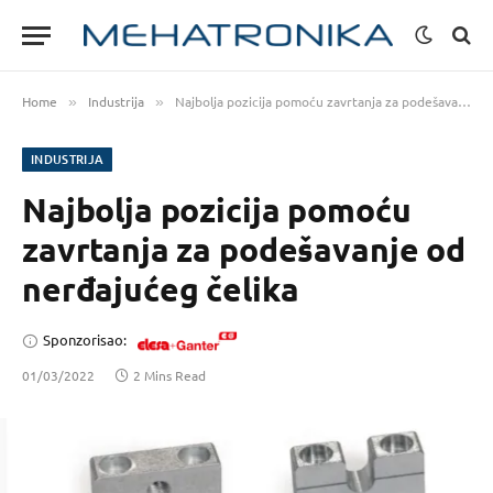
Home
Industrija
Najbolja pozicija pomoću zavrtanja za podešavanje od nerđajućeg čelika
»
»
INDUSTRIJA
Najbolja pozicija pomoću
zavrtanja za podešavanje od
nerđajućeg čelika
Sponzorisao:
01/03/2022
2 Mins Read