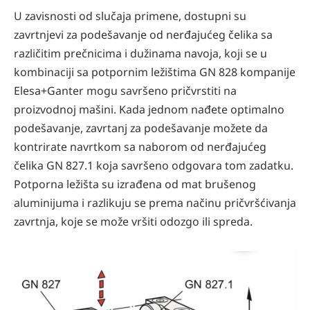
U zavisnosti od slučaja primene, dostupni su
zavrtnjevi za podešavanje od nerđajućeg čelika sa
različitim prečnicima i dužinama navoja, koji se u
kombinaciji sa potpornim ležištima GN 828 kompanije
Elesa+Ganter mogu savršeno pričvrstiti na
proizvodnoj mašini. Kada jednom nađete optimalno
podešavanje, zavrtanj za podešavanje možete da
kontrirate navrtkom sa naborom od nerđajućeg
čelika GN 827.1 koja savršeno odgovara tom zadatku.
Potporna ležišta su izrađena od mat brušenog
aluminijuma i razlikuju se prema načinu pričvršćivanja
zavrtnja, koje se može vršiti odozgo ili spreda.