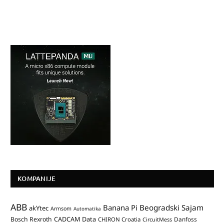
KOMPANIJE
ABB
Banana Pi
Beogradski Sajam
akYtec
Armsom
Automatika
CADCAM Data
Bosch Rexroth
Danfoss
CHIRON Croatia
CircuitMess