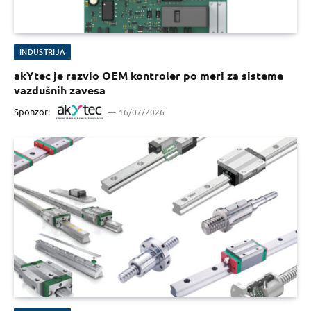
INDUSTRIJA
akYtec je razvio OEM kontroler po meri za sisteme
vazdušnih zavesa
Sponzor:
16/07/2026