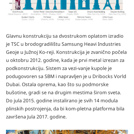
Glavnu konstrukciju sa dvostrukom oplatom izradio
je TSC u brodogradilištu Samsung Heavi Industries
Geoje u Južnoj Ko-reji. Konstrukcija je zvanično počela
u oktobru 2012. godine, kada je prvi metal izrezan za
podkonstrukciju. Sistem za vezi-vanje kupole je
podugovoren sa SBM i napravljen je u Dribocks Vorld
Dubai. Ostala oprema, kao što su podmorske
bušotine, gradi se na drugim mestima širom sveta.
Do jula 2015. godine instalirano je svih 14 modula
plinskih postrojenja, da bi kom-pletna platforma bila
završena Jula 2017. godine.