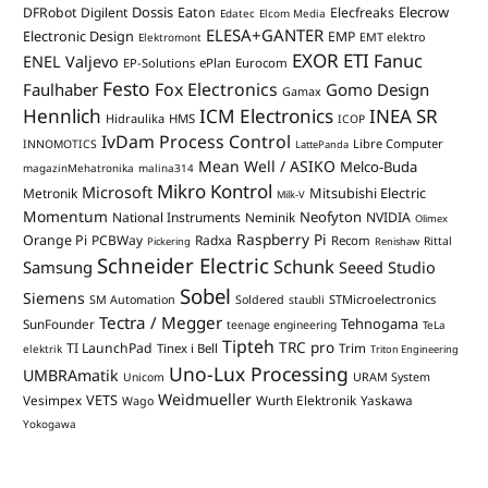
Dossis
Elecrow
DFRobot
Digilent
Eaton
Elecfreaks
Edatec
Elcom Media
ELESA+GANTER
Electronic Design
EMP
Elektromont
EMT elektro
EXOR ETI
Fanuc
ENEL Valjevo
EP-Solutions
ePlan
Eurocom
Festo
Fox Electronics
Faulhaber
Gomo Design
Gamax
Hennlich
ICM Electronics
INEA SR
Hidraulika
HMS
ICOP
IvDam Process Control
Libre Computer
INNOMOTICS
LattePanda
Mean Well / ASIKO
Melco-Buda
magazinMehatronika
malina314
Mikro Kontrol
Microsoft
Mitsubishi Electric
Metronik
Milk-V
Momentum
Neofyton
National Instruments
Neminik
NVIDIA
Olimex
Raspberry Pi
Orange Pi
PCBWay
Radxa
Recom
Rittal
Pickering
Renishaw
Schneider Electric
Schunk
Samsung
Seeed Studio
Sobel
Siemens
STMicroelectronics
SM Automation
Soldered
staubli
Tectra / Megger
Tehnogama
SunFounder
teenage engineering
TeLa
Tipteh
TRC pro
TI LaunchPad
Trim
Tinex i Bell
elektrik
Triton Engineering
Uno-Lux Processing
UMBRAmatik
Unicom
URAM System
Weidmueller
VETS
Vesimpex
Wurth Elektronik
Yaskawa
Wago
Yokogawa