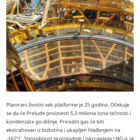
Planirani životni vek platforme je 25 godina. Očekuje
se da će Prelude proizvesti 5,3 miliona tona tečnosti i
kondenzata go-dišnje. Prirodni gas će biti
ekstrahovan iz bušotina i ukapljen hlađenjem na
-162°C. Sposobnost proizvodnje i iskrcavanja LNG-a za