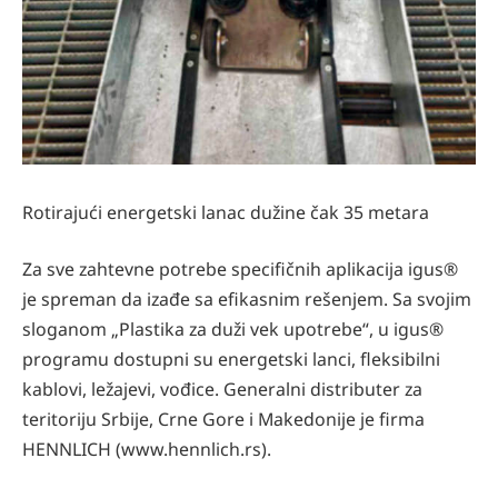
Rotirajući energetski lanac dužine čak 35 metara
Za sve zahtevne potrebe specifičnih aplikacija igus®
je spreman da izađe sa efikasnim rešenjem. Sa svojim
sloganom „Plastika za duži vek upotrebe“, u igus®
programu dostupni su energetski lanci, fleksibilni
kablovi, ležajevi, vođice. Generalni distributer za
teritoriju Srbije, Crne Gore i Makedonije je firma
HENNLICH (www.hennlich.rs).