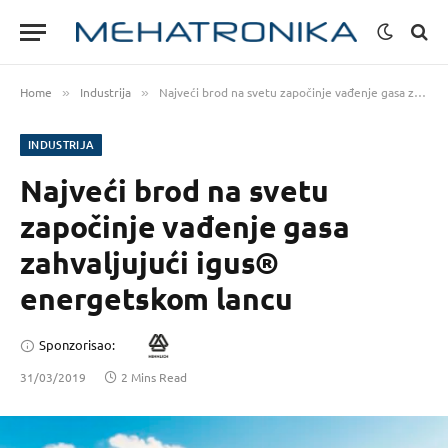
Home
Industrija
Najveći brod na svetu započinje vađenje gasa zahvaljujući igus® energetskom lancu
»
»
INDUSTRIJA
Najveći brod na svetu
započinje vađenje gasa
zahvaljujući igus®
energetskom lancu
Sponzorisao:
31/03/2019
2 Mins Read