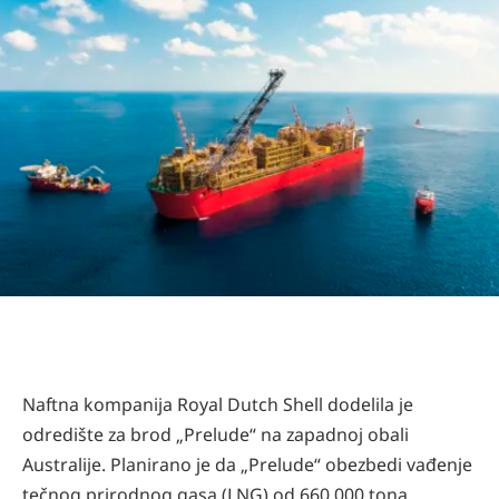
Naftna kompanija Royal Dutch Shell dodelila je
odredište za brod „Prelude“ na zapadnoj obali
Australije. Planirano je da „Prelude“ obezbedi vađenje
tečnog prirodnog gasa (LNG) od 660.000 tona