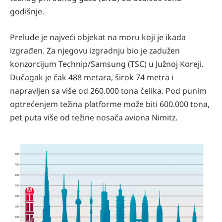
godišnje.
Prelude je najveći objekat na moru koji je ikada
izgrađen. Za njegovu izgradnju bio je zadužen
konzorcijum Technip/Samsung (TSC) u Južnoj Koreji.
Dučagak je čak 488 metara, širok 74 metra i
napravljen sa više od 260.000 tona čelika. Pod punim
optrećenjem težina platforme može biti 600.000 tona,
pet puta više od težine nosača aviona Nimitz.