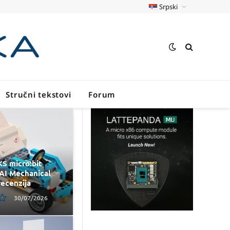
Srpski
Stručni tekstovi
Forum
S micro:bit
AI Mechanical
recenzija
30/07/2026