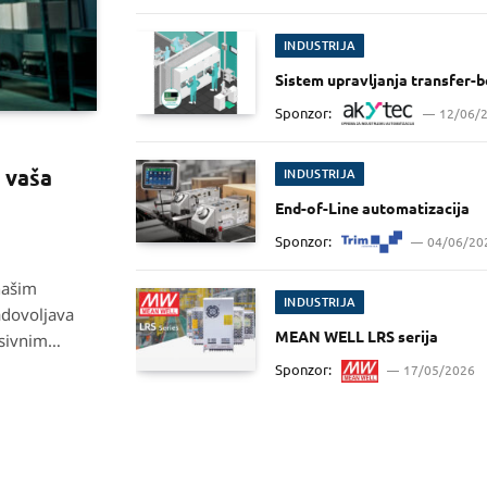
INDUSTRIJA
Sistem upravljanja transfer-
Sponzor:
12/06/
 vaša
INDUSTRIJA
End-of-Line automatizacija
Sponzor:
04/06/20
našim
INDUSTRIJA
adovoljava
MEAN WELL LRS serija
asivnim
Sponzor:
17/05/2026