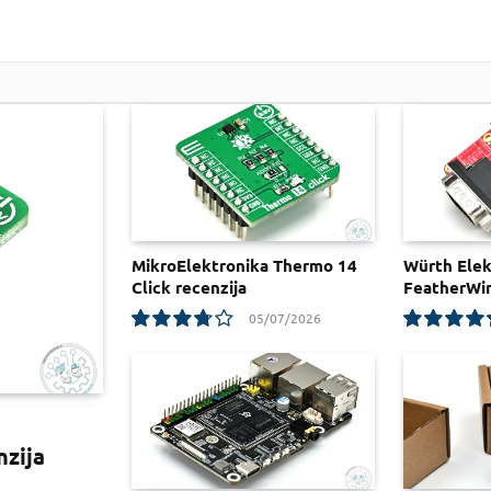
MikroElektronika Thermo 14
Würth Elek
Click recenzija
FeatherWin
05/07/2026
7.5
9.3
nzija