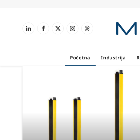
LinkedIn
Facebook
X
Instagram
Threads
(Twitter)
Početna
Industrija
R