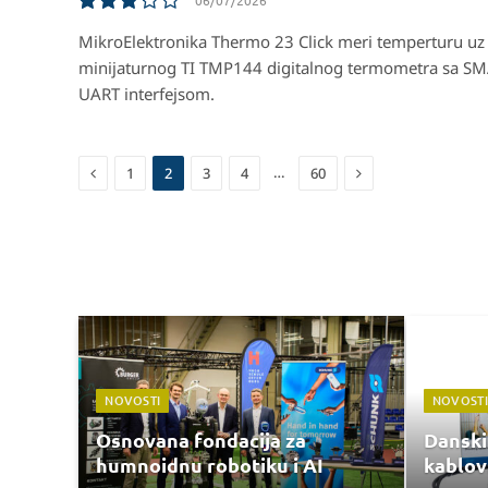
06/07/2026
6.5
MikroElektronika Thermo 23 Click meri temperturu u
minijaturnog TI TMP144 digitalnog termometra sa S
UART interfejsom.
Previous
Next
…
1
2
3
4
60
NOVOSTI
NOVOSTI
Osnovana fondacija za
Danski
humnoidnu robotiku i AI
kablov