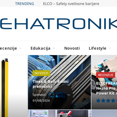
TRENDING
ELCO – Safety svetlosne barijere
ecenzije
Edukacija
Novosti
Lifestyle
NOVOSTI
RECENZIJE
Tinex & Bell: Kaišni
ELECFREAK
prenosnici
Nezha Pro 
Power Kit 
Sponzor:
01/08/2026
7.8