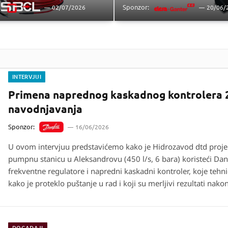
Sponzor:
02/07/2026
20/06/
INTERVJUI
Primena naprednog kaskadnog kontrolera 2.
navodnjavanja
Sponzor:
16/06/2026
U ovom intervjuu predstavićemo kako je Hidrozavod dtd projek
pumpnu stanicu u Aleksandrovu (450 l/s, 6 bara) koristeći Da
frekventne regulatore i napredni kaskadni kontroler, koje tehnič
kako je proteklo puštanje u rad i koji su merljivi rezultati nak
DOGAĐAJI