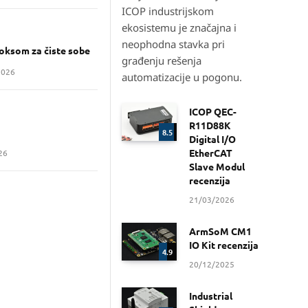
ICOP industrijskom
ekosistemu je značajna i
neophodna stavka pri
boksom za čiste sobe
građenju rešenja
2026
automatizacije u pogonu.
ICOP QEC-
R11D88K
8.5
Digital I/O
EtherCAT
26
Slave Modul
recenzija
21/03/2026
ArmSoM CM1
IO Kit recenzija
4.9
20/12/2025
Industrial