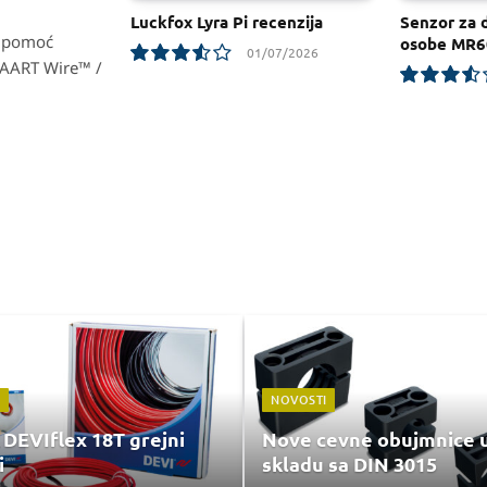
Luckfox Lyra Pi recenzija
Senzor za 
z pomoć
osobe MR6
01/07/2026
MAART Wire™ /
7.1
7.1
NOVOSTI
 DEVIflex 18T grejni
Nove cevne obujmnice 
i
skladu sa DIN 3015