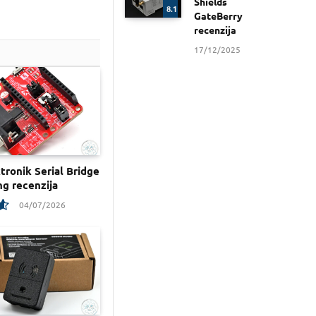
Shields
8.1
GateBerry
recenzija
17/12/2025
tronik Serial Bridge
g recenzija
04/07/2026