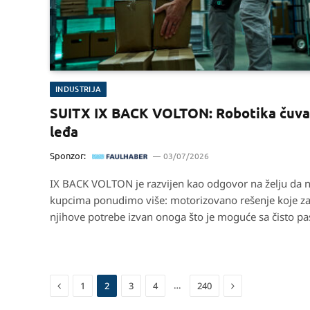
INDUSTRIJA
SUITX IX BACK VOLTON: Robotika čuva
leđa
Sponzor:
03/07/2026
IX BACK VOLTON je razvijen kao odgovor na želju da 
kupcima ponudimo više: motorizovano rešenje koje z
njihove potrebe izvan onoga što je moguće sa čisto p
egzoskeletom
Previous
Next
…
1
2
3
4
240