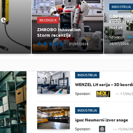
INDUSTRIJA
ne
Gde je sve
RECENZIJE
koristiti 
motor
ZMROBO Innovation
Storm recenzija
Sponzor:
28/07/2026
31/07/2026
9.5
INDUSTRIJA
WENZEL LH serija – 3D koord
Sponzor:
17/06/
INDUSTRIJA
igus: Neumorni izvor snage
Sponzor:
15/06/2