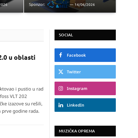
Sponzor:
2026
14/06/2026
SOCIAL
Facebook
0 u oblasti
Twitter
Instagram
tovao i pustio u rad
nfoss VLT 202
ke izazove su rešili,
LinkedIn
on prve godine rada.
MUZIČKA OPREMA