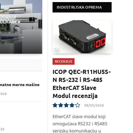
INDUSTRIJSKA OPREMA
 moguće
FAULHABER
RECENZIJE
ICOP QEC-R11HU5S-
N RS-232 i RS-485
inatne merne mašine
EtherCAT Slave
2026
Modul recenzija
08/05/2026
8.5
EtherCAT slave modul koji
omogućava RS232 i RS485
026
serijsku komunikaciju u