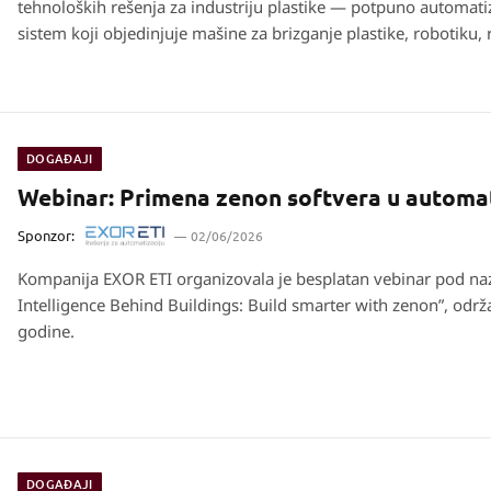
tehnoloških rešenja za industriju plastike — potpuno automat
sistem koji objedinjuje mašine za brizganje plastike, robotiku
centralni transport i pripremu materijala, doziranje, transport 
digitalnu kontrolu procesa.
DOGAĐAJI
Webinar: Primena zenon softvera u automat
Sponzor:
02/06/2026
Kompanija EXOR ETI organizovala je besplatan vebinar pod nazivom „The
Intelligence Behind Buildings: Build smarter with zenon”, održ
godine.
DOGAĐAJI