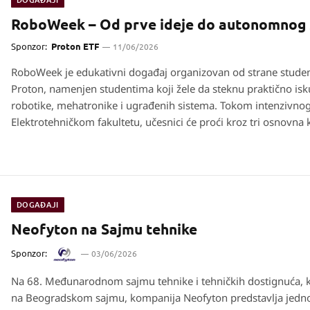
RoboWeek – Od prve ideje do autonomnog
Sponzor:
Proton ETF
11/06/2026
RoboWeek je edukativni događaj organizovan od strane studen
Proton, namenjen studentima koji žele da steknu praktično isk
robotike, mehatronike i ugrađenih sistema. Tokom intenzivno
Elektrotehničkom fakultetu, učesnici će proći kroz tri osnovna 
ključne oblasti razvoja mobilnih robota: 3D modelovanje, hard
robota…
DOGAĐAJI
Neofyton na Sajmu tehnike
Sponzor:
03/06/2026
Na 68. Međunarodnom sajmu tehnike i tehničkih dostignuća, ko
na Beogradskom sajmu, kompanija Neofyton predstavlja jedno