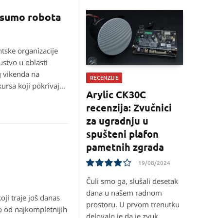
 sumo robota
tske organizacije
ustvo u oblasti
g vikenda na
RECENZIJE
kursa koji pokrivaju
Arylic CK30C
versku strukturu
recenzija: Zvučnici
za ugradnju u
spušteni plafon
pametnih zgrada
19/08/2024
7.8
Čuli smo ga, slušali desetak
dana u našem radnom
ji traje još danas
prostoru. U prvom trenutku
 od najkompletnijih
delovalo je da je zvuk