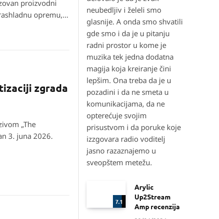
izovan proizvodni
neubedljiv i želeli smo
, rashladnu opremu,
glasnije. A onda smo shvatili
gotovih delova i
gde smo i da je u pitanju
radni prostor u kome je
muzika tek jedna dodatna
magija koja kreiranje čini
lepšim. Ona treba da je u
izaciji zgrada
pozadini i da ne smeta u
komunikacijama, da ne
opterećuje svojim
prisustvom i da poruke koje
an 3. juna 2026.
izzgovara radio voditelj
jasno razaznajemo u
sveopštem metežu.
Arylic
Up2Stream
7.1
Amp recenzija